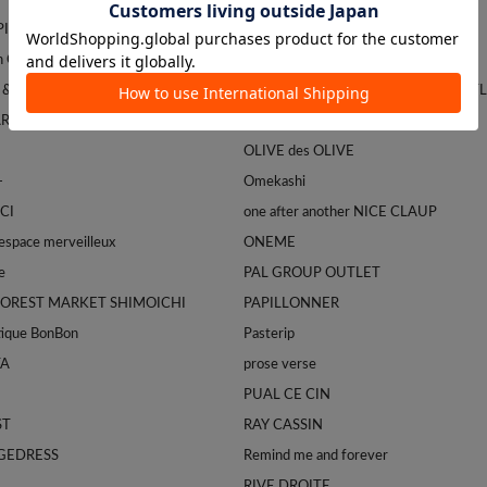
APILLONNER
mystic
Franklin Climbing
natural couture
 & GLOSTER
NICE CLAUP / OLIVE des OLVE OUT
ARDAGALANTE
NOLLEY'S
OLIVE des OLIVE
-
Omekashi
CI
one after another NICE CLAUP
space merveilleux
ONEME
e
PAL GROUP OUTLET
FOREST MARKET SHIMOICHI
PAPILLONNER
tique BonBon
Pasterip
TA
prose verse
PUAL CE CIN
ST
RAY CASSIN
GEDRESS
Remind me and forever
RIVE DROITE