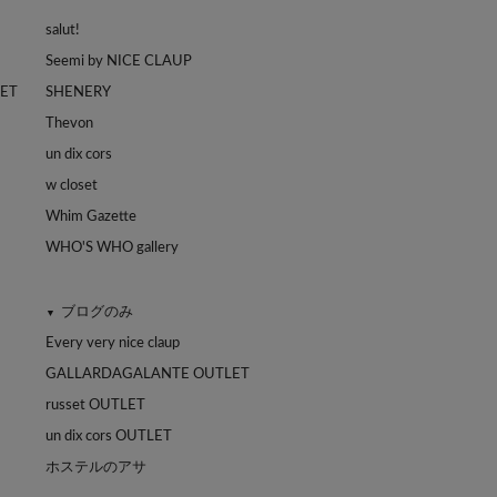
salut!
Seemi by NICE CLAUP
LET
SHENERY
Thevon
un dix cors
w closet
Whim Gazette
WHO'S WHO gallery
ブログのみ
▼
Every very nice claup
GALLARDAGALANTE OUTLET
russet OUTLET
un dix cors OUTLET
ホステルのアサ