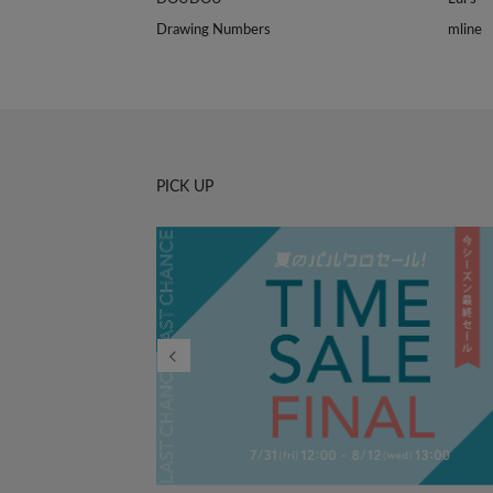
Drawing Numbers
mline
PICK UP