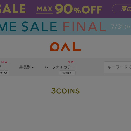
断
身長別
パーソナル
カラー