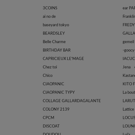
3COINS
ear P
ai no de
baseyard tokyo
FREDY
BEARDSLEY
GALL
Belle Charme
gemeil
BIRTHDAY BAR
-goocy
CAPRICIEUX LE'MAGE
IACUC
Chez toi
Jena e
Chico
Kastan
CIAOPANIC
KITO 
CIAOPANIC TYPY
La bou
COLLAGE GALLARDAGALANTE
LARU
COLONY 2139
Lattice
CPCM
LOCU
DISCOAT
LOUN
DOUDOU
Lui's