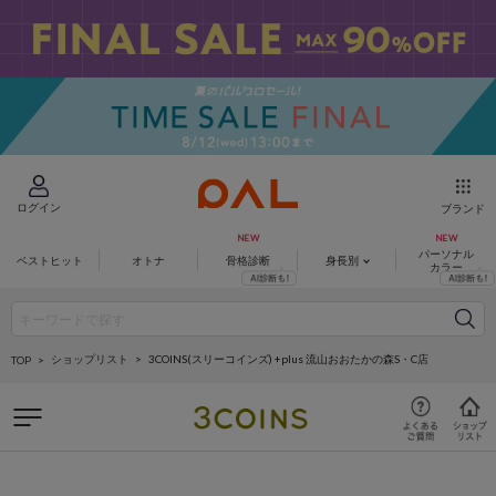
ログイン
ブランド
パーソナル
ベストヒット
オトナ
骨格診断
身長別
カラー
ショップリスト
3COINS(スリーコインズ) +plus 流山おおたかの森S・C店
TOP