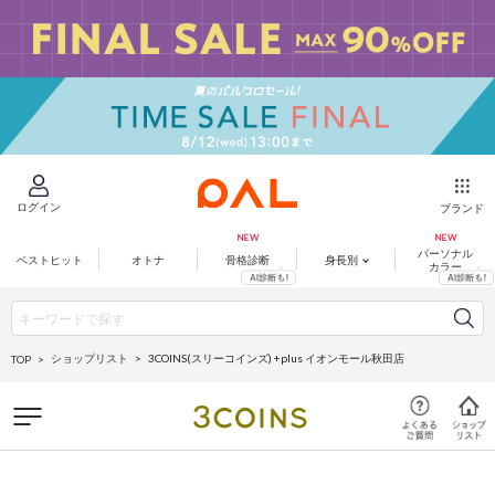
ログイン
ブランド
パーソナル
ベストヒット
オトナ
骨格診断
身長別
カラー
ショップリスト
3COINS(スリーコインズ) +plus イオンモール秋田店
TOP