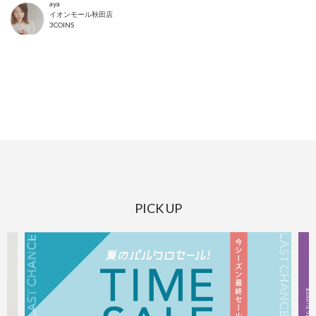
aya
イオンモール秋田店
3COINS
PICK UP