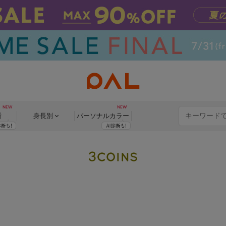
断
身長別
パーソナル
カラー