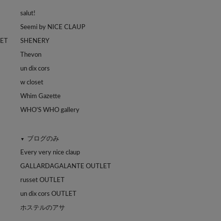
salut!
Seemi by NICE CLAUP
LET
SHENERY
Thevon
un dix cors
w closet
Whim Gazette
WHO'S WHO gallery
ブログのみ
▼
Every very nice claup
GALLARDAGALANTE OUTLET
russet OUTLET
un dix cors OUTLET
ホステルのアサ