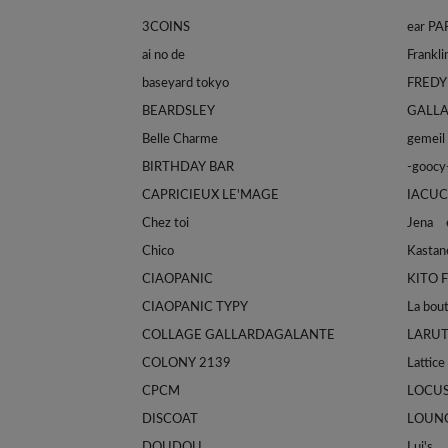
3COINS
ear P
ai no de
baseyard tokyo
FREDY
BEARDSLEY
GALL
Belle Charme
gemeil
BIRTHDAY BAR
-goocy
CAPRICIEUX LE'MAGE
IACUC
Chez toi
Jena e
Chico
Kastan
CIAOPANIC
KITO 
CIAOPANIC TYPY
La bou
COLLAGE GALLARDAGALANTE
LARU
COLONY 2139
Lattice
CPCM
LOCU
DISCOAT
LOUN
DOUDOU
Lui's