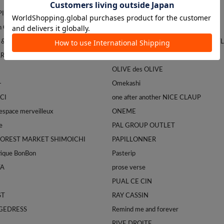
APILLONNER
mystic
Franklin Climbing
natural couture
 & GLOSTER
NICE CLAUP / OLIVE des OLVE OUT
ARDAGALANTE
NOLLEY'S
OLIVE des OLIVE
-
Omekashi
CI
one after another NICE CLAUP
space merveilleux
ONEME
e
PAL GROUP OUTLET
FOREST MARKET SHIMOICHI
PAPILLONNER
tique BonBon
Pasterip
TA
prose verse
PUAL CE CIN
ST
RAY CASSIN
GEDRESS
Remind me and forever
RIVE DROITE