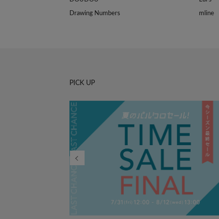
Drawing Numbers
mline
PICK UP