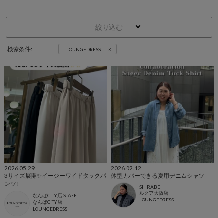
絞り込む
×
検索条件:
LOUNGEDRESS
2026.05.29
2026.02.12
3サイズ展開✨イージーワイドタックパ
体型カバーできる夏用デニムシャツ
ンツ‼︎
SHIRABE
ルクア大阪店
なんばCITY店 STAFF
LOUNGEDRESS
なんばCITY店
LOUNGEDRESS