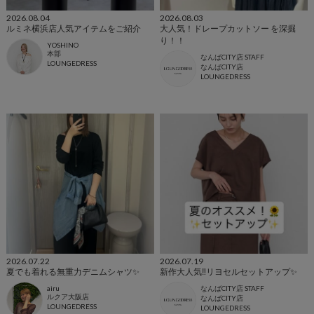
2026.08.04
2026.08.03
ルミネ横浜店人気アイテムをご紹介
大人気！ドレープカットソー を深掘
り！！
YOSHINO
本部
なんばCITY店 STAFF
LOUNGEDRESS
なんばCITY店
LOUNGEDRESS
2026.07.22
2026.07.19
夏でも着れる無重力デニムシャツ✨️
新作大人気‼︎リヨセルセットアップ✨
airu
なんばCITY店 STAFF
ルクア大阪店
なんばCITY店
LOUNGEDRESS
LOUNGEDRESS