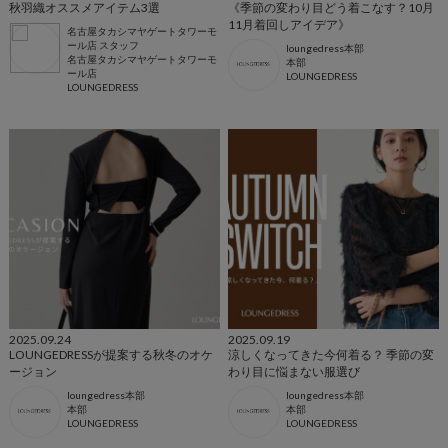
秋羽織オススメアイテム3選
《季節の変わり目どう着こなす？10月
11月着回しアイデア》
名古屋タカシマヤゲートタワーモ
ール店 スタッフ
loungedress本部
名古屋タカシマヤゲートタワーモ
本部
ール店
LOUNGEDRESS
LOUNGEDRESS
2025.09.24
2025.09.19
LOUNGEDRESSが提案する秋冬のオケ
涼しくなってきた今何着る？ 季節の変
ージョン
わり目に悩まない服選び
loungedress本部
loungedress本部
本部
本部
LOUNGEDRESS
LOUNGEDRESS