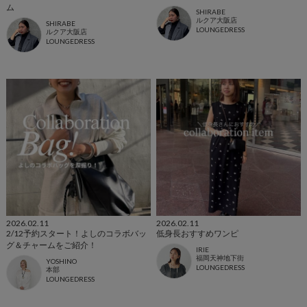
ム
SHIRABE
ルクア大阪店
SHIRABE
LOUNGEDRESS
ルクア大阪店
LOUNGEDRESS
2026.02.11
2026.02.11
2/12予約スタート！よしのコラボバッ
低身長おすすめワンピ
グ＆チャームをご紹介！
IRIE
福岡天神地下街
YOSHINO
LOUNGEDRESS
本部
LOUNGEDRESS