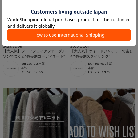
2025.11.06
2025.11.04
【大人気】フードフェイクファーブル
【大人気】ツイードジャケットで楽し
ゾンでつくる“身長別コーディネート”
む"身長別スタイリング"
loungedress本部
loungedress本部
本部
本部
LOUNGEDRESS
LOUNGEDRESS