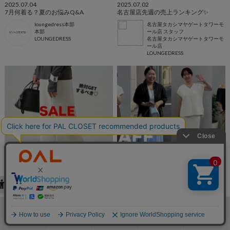
2025.07.04
2025.07.02
7月何着る？夏のお悩みQ&A
名古屋店先週の売上ランキング✨
loungedress本部
名古屋タカシマヤゲートタワーモ
本部
ール店 スタッフ
LOUNGEDRESS
名古屋タカシマヤゲートタワーモ
ール店
LOUNGEDRESS
2025.07.01
2025.06.28
SALEでGETするべき！！おススメすぎ
SALEアイテムのスタッフリアルコーデ
るアイテム特集
loungedress本部
本部
なんばCITY店 STAFF
LOUNGEDRESS
なんばCITY店
LOUNGEDRESS
検索
お気に入り
閲覧履歴
カート
メニュー