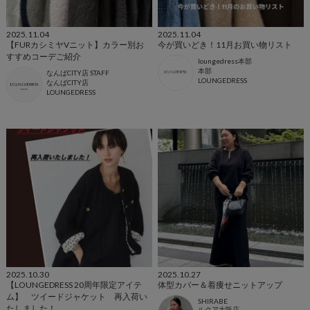
2025.11.04
2025.11.04
【FURカシミヤVニット】カラー別お
今が買いどき！11月お買い物リスト
すすめコーデご紹介
loungedress本部
本部
なんばCITY店 STAFF
LOUNGEDRESS
なんばCITY店
LOUNGEDRESS
2025.10.30
2025.10.27
【LOUNGEDRESS 20周年限定アイテ
体型カバー＆着痩せニットアップ
ム】 ツイードジャケット 再入荷い
SHIRABE
たしました！
ルクア大阪店