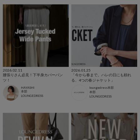
2026.02.11
2026.01.25
腰張りさん必見！下半身カバーパン
「今から春まで。ハレの日にも頼れ
ツ！
る、4つの春ジャケット」
HAYASHI
loungedress本部
本部
本部
LOUNGEDRESS
LOUNGEDRESS