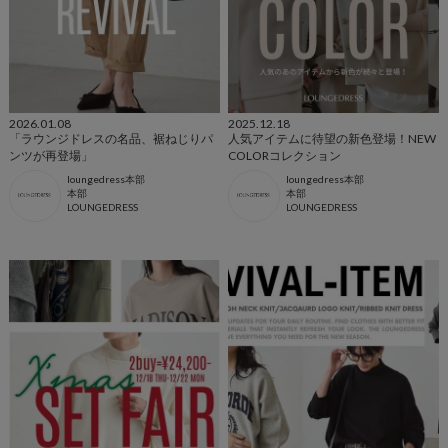
2026.01.08
2025.12.18
「ラウンジドレスの名品、裾ねじりパ
人気アイテムに待望の新色登場！NEW
ンツが再登場」
COLORコレクション
loungedress本部
loungedress本部
本部
本部
LOUNGEDRESS
LOUNGEDRESS