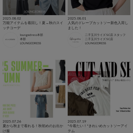
2025.08.02
2025.08.01
万能アイテムを着回し！夏→秋のスイ
人気のドレープカットソー新色入荷し
ッチコーデ
ました！
loungedress本部
二子玉川ライズ S.C店 スタッフ
本部
二子玉川ライズ S.C店
LOUNGEDRESS
LOUNGEDRESS
2025.07.26
2025.07.19
夏から秋まで着れる！秋初めのお出か
"今着たい！"きれいめカットソーアイ
け服
テム