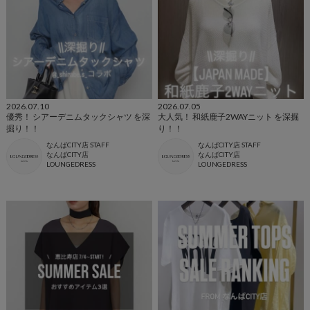
2026.07.10
2026.07.05
優秀！ シアーデニムタックシャツ を深
大人気！ 和紙鹿子2WAYニット を深掘
掘り！！
り！！
なんばCITY店 STAFF
なんばCITY店 STAFF
なんばCITY店
なんばCITY店
LOUNGEDRESS
LOUNGEDRESS