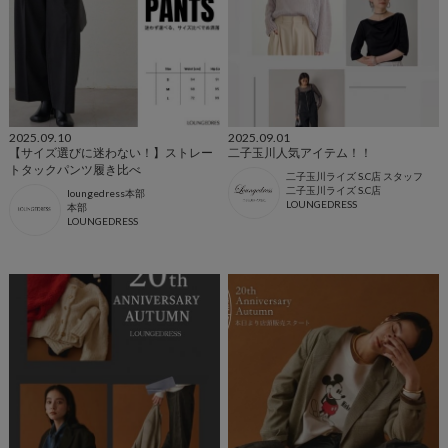
2025.09.10
2025.09.01
【サイズ選びに迷わない！】ストレー
二子玉川人気アイテム！！
トタックパンツ履き比べ
二子玉川ライズ S.C店 スタッフ
二子玉川ライズ S.C店
loungedress本部
LOUNGEDRESS
本部
LOUNGEDRESS