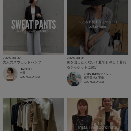
2026.04.02
2026.04.01
大人のスウェットパンツ！
腕を出したくない！夏でも涼しく着れ
るジャケットご紹介
HAYASHI
本部
YOTSUMOTO 165cm
LOUNGEDRESS
福岡天神地下街
LOUNGEDRESS