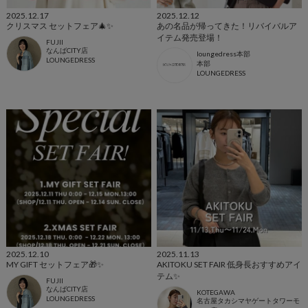
2025.12.17
2025.12.12
クリスマス セットフェア🎄✨
あの名品が帰ってきた！リバイバルア
イテム発売登場！
FUJII
なんばCITY店
loungedress本部
LOUNGEDRESS
本部
LOUNGEDRESS
2025.12.10
2025.11.13
MY GIFT セットフェア🎁✨
AKITOKU SET FAIR 低身長おすすめアイ
テム✨️
FUJII
なんばCITY店
KOTEGAWA
LOUNGEDRESS
名古屋タカシマヤゲートタワーモ