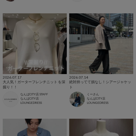
2026.07.17
2026.07.14
大人気！ガーターフレンチニット を深
絶対持ってて損なし！シアージャケッ
掘り！！
ト
なんばCITY店 STAFF
くーさん
なんばCITY店
なんばCITY店
LOUNGEDRESS
LOUNGEDRESS