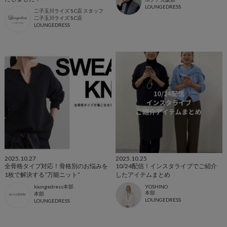
LOUNGEDRESS
二子玉川ライズ S.C店 スタッフ
二子玉川ライズ S.C店
LOUNGEDRESS
2025.10.27
2025.10.25
全骨格タイプ対応！骨格別のお悩みを
10/24配信！インスタライブでご紹介
1枚で解決する“万能ニット”
したアイテムまとめ
loungedress本部
YOSHINO
本部
本部
LOUNGEDRESS
LOUNGEDRESS