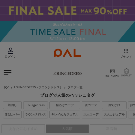
ログイン
ブランド
LOUNGEDRESS（ラウンジドレス）
ブログ一覧
TOP
ブログで人気のハッシュタグ
着回し
Loungedress
垢ぬけコーデ
夏コーデ
おでかけ
お
体型カバー
ラウンジドレス
キレイめカジュアル
大人コーデ
大人カジュアル
あなたにおすすめ
人気順
新着順