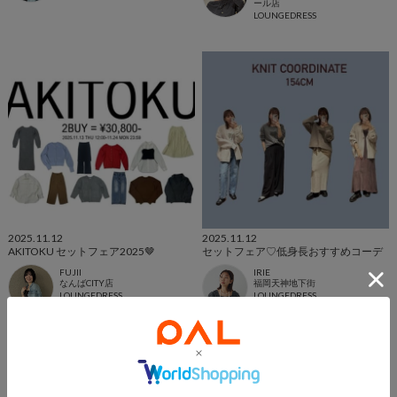
ール店
LOUNGEDRESS
2025.11.12
2025.11.12
AKITOKU セットフェア2025🤎
セットフェア♡低身長おすすめコーデ
FUJII
IRIE
なんばCITY店
福岡天神地下街
LOUNGEDRESS
LOUNGEDRESS