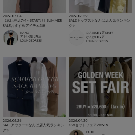
2026.07.04
2026.06.29
【恵比寿店7/4～START!!】SUMMER
SALEトップス✨なんば店人気ランキン
SALEおすすめアイテム3選
グ✨
KANO
なんばCITY店 STAFF
アトレ恵比寿店
なんばCITY店
LOUNGEDRESS
LOUNGEDRESS
2026.06.26
2026.04.30
SALEアウター✨なんば店人気ランキン
GWセットフェア2026🌷
グ✨
FUJII