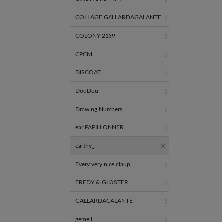
COLLAGE GALLARDAGALANTE
COLONY 2139
CPCM
DISCOAT
DouDou
Drawing Numbers
ear PAPILLONNER
earthy_
Every very nice claup
FREDY & GLOSTER
GALLARDAGALANTE
gemeil