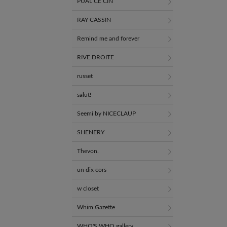
PUAL CE CIN
RAY CASSIN
Remind me and forever
RIVE DROITE
russet
salut!
Seemi by NICECLAUP
SHENERY
Thevon.
un dix cors
w closet
Whim Gazette
WHO'S WHO gallery