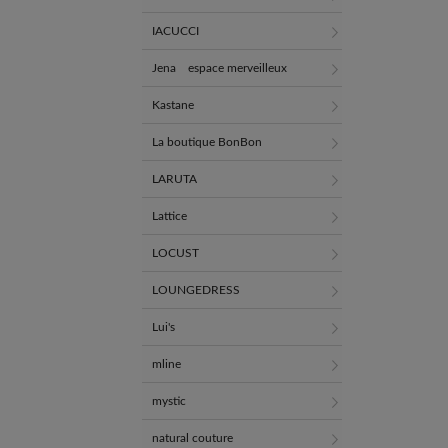
IACUCCI
Jena espace merveilleux
Kastane
La boutique BonBon
LARUTA
Lattice
LOCUST
LOUNGEDRESS
Lui's
mline
mystic
natural couture