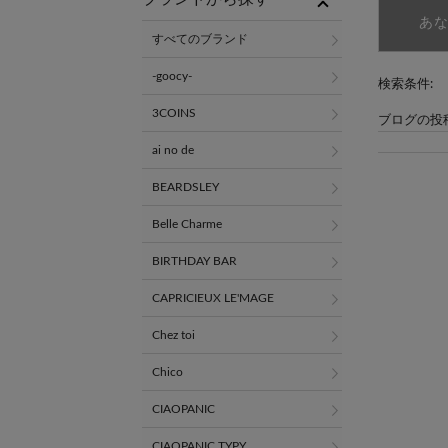
あ
すべてのブランド
-goocy-
検索条件:
3COINS
ブログの投
ai no de
BEARDSLEY
Belle Charme
BIRTHDAY BAR
CAPRICIEUX LE'MAGE
Chez toi
Chico
CIAOPANIC
CIAOPANIC TYPY