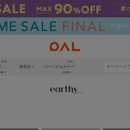
断
身長別
パーソナル
カラー