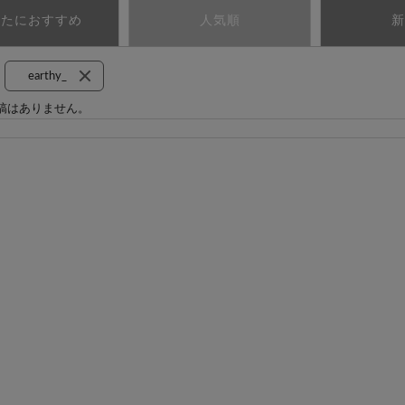
なたにおすすめ
人気順
新
earthy_
稿はありません。