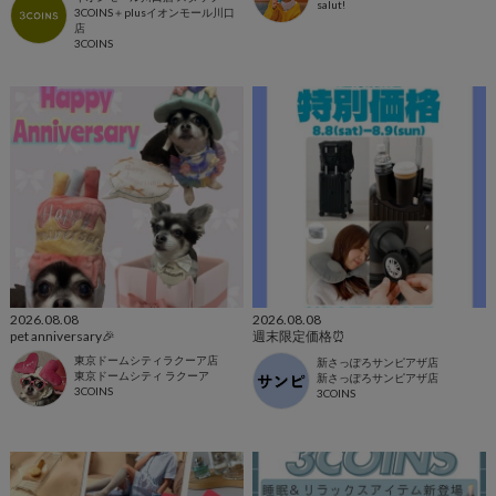
salut!
3COINS＋plusイオンモール川口
店
3COINS
2026.08.08
2026.08.08
pet anniversary🎉
週末限定価格⏰
東京ドームシティラクーア店
新さっぽろサンピアザ店
東京ドームシティ ラクーア
新さっぽろサンピアザ店
3COINS
3COINS