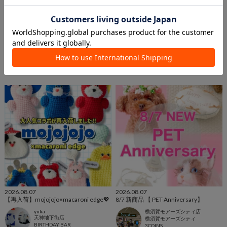
2026.08.07
2026.08.07
【8/7発売】 大切な家族のアニバーサ
【新商品】あれどこ？がなくなる！
リーを彩る新商品紹介🐶😺
〝クリア収納〟
3COINS+plus南砂町SUNAMO店
3COINS+plus南砂町SUNAMO店
南砂町SUNAMO店
南砂町SUNAMO店
3COINS
3COINS
2026.08.07
2026.08.07
【再入荷】mojojojo×macaroni edge💖
8/7 新商品 【 PET Anniversary】
yuka
横須賀モアーズシティ店
天神地下街店
横須賀モアーズシティ
BIRTHDAY BAR
3COINS