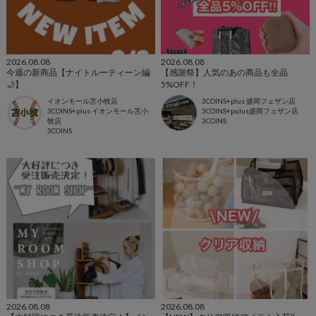
2026.08.08
2026.08.08
今週の新商品【ナイトルーティーン編
【感謝祭】人気のあの商品も全品
🌙】
5%OFF！
イオンモール苫小牧店
3COINS+plus 盛岡フェザン店
3COINS+plus イオンモール苫小
3COINS+pulus盛岡フェザン店
牧店
3COINS
3COINS
2026.08.08
2026.08.08