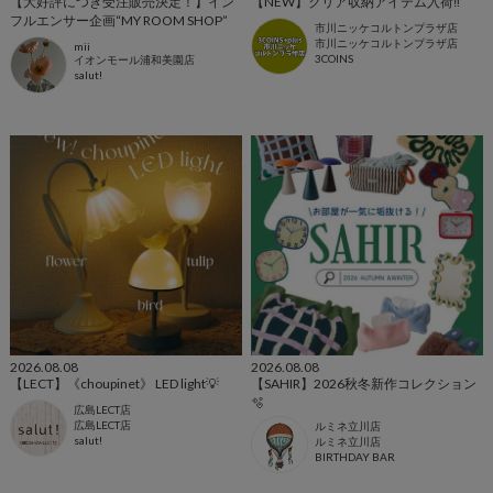
【大好評につき受注販売決定！】イン
【NEW】クリア収納アイテム入荷‼️
フルエンサー企画“MY ROOM SHOP”
市川ニッケコルトンプラザ店
市川ニッケコルトンプラザ店
mii
3COINS
イオンモール浦和美園店
salut!
2026.08.08
2026.08.08
【LECT】《choupinet》 LED light💡
【SAHIR】2026秋冬新作コレクション
🫧
広島LECT店
広島LECT店
ルミネ立川店
salut!
ルミネ立川店
BIRTHDAY BAR