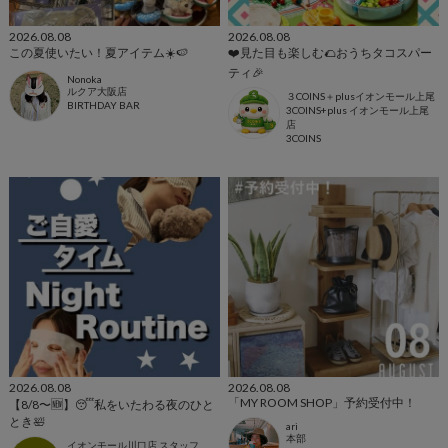
2026.08.08
2026.08.08
この夏使いたい！夏アイテム☀️🍉
❤️見た目も楽しむ🌮おうちタコスパー
ティ🎉
Nonoka
ルクア大阪店
３COINS＋plusイオンモール上尾
BIRTHDAY BAR
3COINS+plus イオンモール上尾
店
3COINS
2026.08.08
2026.08.08
「MY ROOM SHOP」予約受付中！
【8/8〜🆕】😴私をいたわる夜のひと
とき🛀
ari
本部
イオンモール川口店 スタッフ