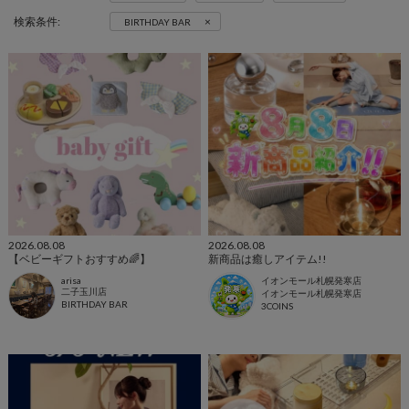
×
検索条件:
BIRTHDAY BAR
2026.08.08
2026.08.08
【ベビーギフトおすすめ🌈】
新商品は癒しアイテム!!
arisa
イオンモール札幌発寒店
二子玉川店
イオンモール札幌発寒店
BIRTHDAY BAR
3COINS