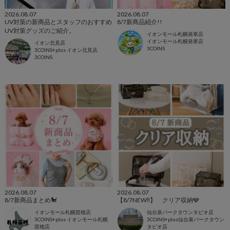
2026.08.07
2026.08.07
UV対策の新商品とスタッフのおすすめ
8/7新商品紹介!!
UV対策グッズのご紹介。
イオンモール札幌発寒店
イオンモール札幌発寒店
イオン北見店
3COINS
3COINS+plus イオン北見店
3COINS
2026.08.07
2026.08.07
8/7新商品まとめ🐩
【8/7NEW‼︎】 クリア収納🩶
イオンモール札幌苗穂店
仙台泉パークタウンタピオ店
3COINS+plus イオンモール札幌
3COINS+plus仙台泉パークタウン
苗穂店
タピオ店