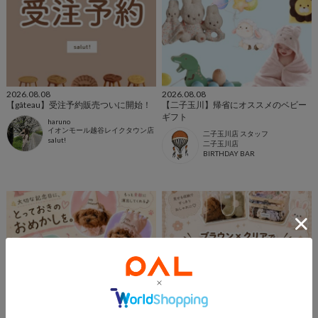
2026.08.08
2026.08.08
【gâteau】受注予約販売ついに開始！
【二子玉川】帰省にオススメのベビー
ギフト
haruno
イオンモール越谷レイクタウン店
二子玉川店 スタッフ
salut!
二子玉川店
BIRTHDAY BAR