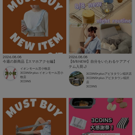
2026.08.08
2026.08.08
今週の新商品【スマホアクセ編】
【8/8 NEW】自分をいたわるケアアイ
テム入荷🌙
イオンモール苫小牧店
3COINS+plus イオンモール苫小
3COINS+plusアピタタウン稲沢店
牧店
3COINS+plus アピタタウン稲沢
3COINS
店
3COINS