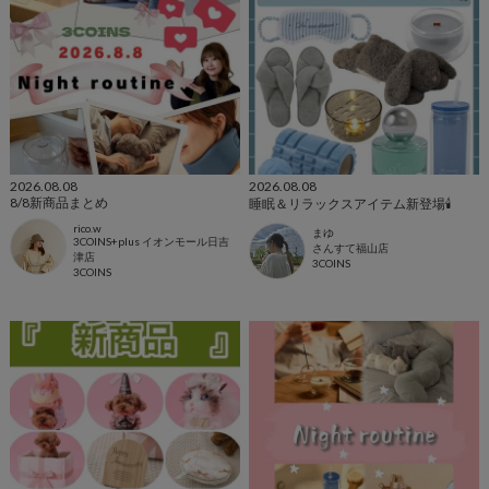
2026.08.08
2026.08.08
8/8新商品まとめ
睡眠＆リラックスアイテム新登場🕯️
rico.w
まゆ
3COINS+plus イオンモール日吉
さんすて福山店
津店
3COINS
3COINS