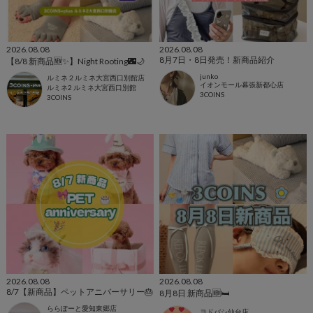
2026.08.08
2026.08.08
8月7日・8日発売！新商品紹介
【8/8 新商品🆕✨️】Night Rooting🌃🌙
junko
ルミネ２ルミネ大宮西口別館店
イオンモール幕張新都心店
ルミネ2 ルミネ大宮西口別館
3COINS
3COINS
2026.08.08
2026.08.08
8/7【新商品】ペットアニバーサリー🎂
8月8日 新商品🆕🛏️
ららぽーと愛知東郷店
ヨドバシ仙台店