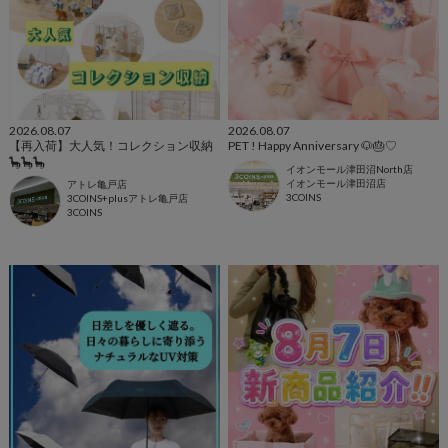
2026.08.07
2026.08.07
【再入荷】大人気！コレクション収納
PET ! Happy Anniversary 🐶🎂♡
🦕🦕🦕
イオンモール津田沼North店
イオンモール津田沼店
アトレ亀戸店
3COINS
3COINS+plusアトレ亀戸店
3COINS