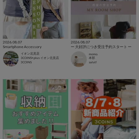
2026.08.07
2026.08.07
Smartphone Accessory
ー 大好評につき受注予約スタート ー
イオン北見店
momo.
3COINS+plus イオン北見店
本部
3COINS
salut!