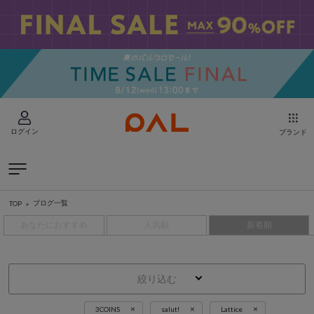
ログイン
ブランド
ブログ一覧
TOP
あなたにおすすめ
人気順
新着順
絞り込む
×
×
×
3COINS
salut!
Lattice