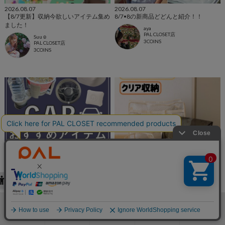
2026.08.07
2026.08.07
【8/7更新】収納今欲しいアイテム集め
8/7•8の新商品どどんと紹介！！
ました！
aya
PAL CLOSET店
Suu☺︎
3COINS
PAL CLOSET店
3COINS
2026.08.07
2026.08.07
【8/7更新】CAR今欲しいアイテム集め
新商品クリア収納のご紹介！
ました！
イオン北見店
3COINS+plus イオン北見店
Suu☺︎
3COINS
PAL CLOSET店
検索
お気に入り
閲覧履歴
カート
メニュー
3COINS