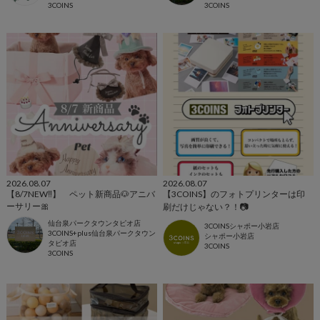
3COINS
3COINS
2026.08.07
2026.08.07
【8/7NEW‼︎】 ペット新商品🐶アニバ
【3COINS】のフォトプリンターは印
ーサリー🎀
刷だけじゃない？！📷
仙台泉パークタウンタピオ店
3COINSシャポー小岩店
3COINS+plus仙台泉パークタウン
シャポー小岩店
タピオ店
3COINS
3COINS