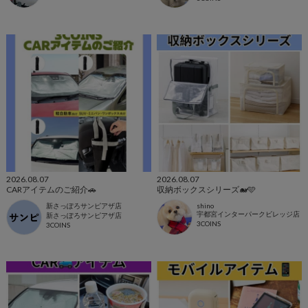
2026.08.07
2026.08.07
CARアイテムのご紹介🚗
収納ボックスシリーズ🐋🩵
新さっぽろサンピアザ店
shino
宇都宮インターパークビレッジ店
新さっぽろサンピアザ店
3COINS
3COINS