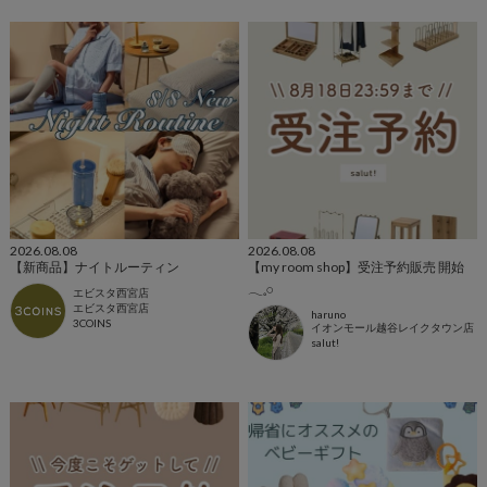
2026.08.08
2026.08.08
【新商品】ナイトルーティン
【my room shop】受注予約販売 開始
𓂃𓈒𓏸
エビスタ西宮店
エビスタ西宮店
haruno
3COINS
イオンモール越谷レイクタウン店
salut!