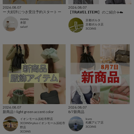
2026.08.07
2026.08.07
ー 大好評につき受注予約スタート ー
【𝗧𝗥𝗔𝗩𝗘𝗟 𝗜𝗧𝗘𝗠】 のご紹介✈️☁️
momo.
京都ポルタ
本部
京都ポルタ店
salut!
3COINS
2026.08.07
2026.08.07
新商品✨light green accent color
8/7新商品
イオンモール浜松市野店
kuro
札幌アピア店
3COINS+plusイオンモール浜松市
3COINS
野店
3COINS