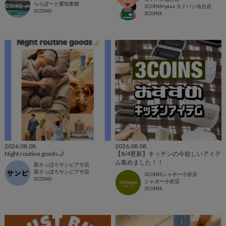
ららぽーと愛知東郷
3COINS+plus ヨドバシ仙台店
3COINS
3COINS
2026.08.08
2026.08.08
Night routine goods🌙
【8/4更新】キッチンの今欲しいアイテ
ム集めました！！
新さっぽろサンピアザ店
新さっぽろサンピアザ店
3COINSシャポー小岩店
3COINS
シャポー小岩店
3COINS