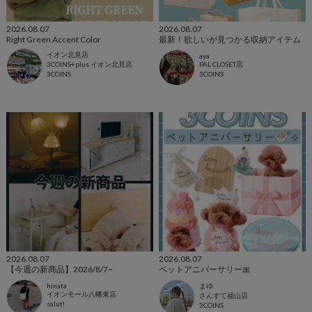
2026.08.07
2026.08.07
Right Green Accent Color
最新！欲しいが見つかる収納アイテム
イオン北見店
aya
3COINS+plus イオン北見店
PAL CLOSET店
3COINS
3COINS
2026.08.07
2026.08.07
【今週の新商品】2026/8/7~
ペットアニバーサリー🎀
hinata
まゆ
イオンモール八幡東店
さんすて福山店
salut!
3COINS