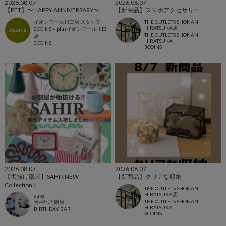
2026.08.07
2026.08.07
【PET】〜HAPPY ANNIVERSARY〜
【新商品】スマホアクセサリー
イオンモール川口店 スタッフ
THE OUTLETS SHONAN
HIRATSUKA店
3COINS＋plusイオンモール川口
THE OUTLETS SHONAN
店
HIRATSUKA
3COINS
3COINS
2026.08.07
2026.08.07
【垢抜け部屋】SAHIR NEW
【新商品】クリアな収納
Collection✨️
THE OUTLETS SHONAN
HIRATSUKA店
yuka
THE OUTLETS SHONAN
天神地下街店
HIRATSUKA
BIRTHDAY BAR
3COINS