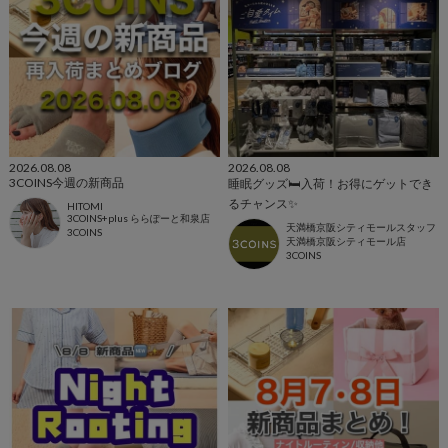
2026.08.08
2026.08.08
3COINS今週の新商品
睡眠グッズ🛏️入荷！お得にゲットでき
るチャンス✨
HITOMI
3COINS+plus ららぽーと和泉店
天満橋京阪シティモールスタッフ
3COINS
天満橋京阪シティモール店
3COINS