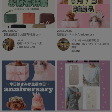
2026.08.07
2026.08.07
【徹底解説】お財布特集👛✨
新商品✨ペットAnniversary
mirei
イオンモール浜松市野店
札幌ステラプレイス店
3COINS+plusイオンモール浜松市
BIRTHDAY BAR
野店
3COINS