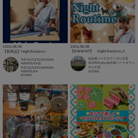
2026.08.08
2026.08.08
【8/8NEW‼︎】 Night Routime🌙
【新商品】Night Routine⭐️
仙台泉パークタウンタピオ店
THE OUTLETS SHONAN
3COINS+plus仙台泉パークタウン
HIRATSUKA店
タピオ店
THE OUTLETS SHONAN
HIRATSUKA
3COINS
3COINS