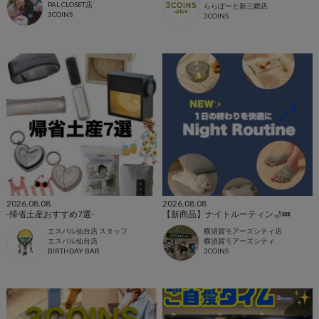
PAL CLOSET店
ららぽーと新三郷店
3COINS
3COINS
2026.08.08
2026.08.08
-帰省土産おすすめ7選-
【新商品】ナイトルーティン🌙💤
エスパル仙台店 スタッフ
横須賀モアーズシティ店
エスパル仙台店
横須賀モアーズシティ
BIRTHDAY BAR
3COINS