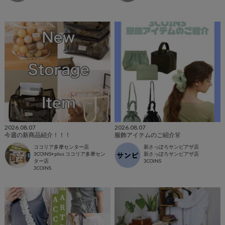
2026.08.07
2026.08.07
今週の新商品紹介！！！
服飾アイテムのご紹介👗
ココリア多摩センター店
新さっぽろサンピアザ店
3COINS+plus ココリア多摩セン
新さっぽろサンピアザ店
ター店
3COINS
3COINS