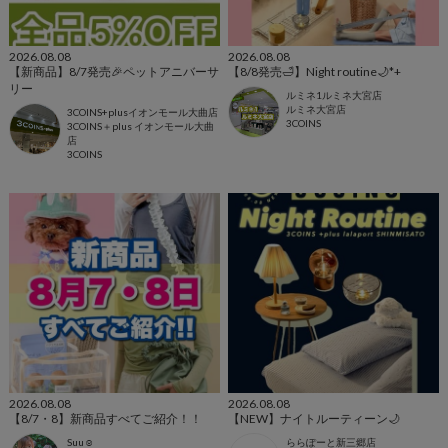
2026.08.08
2026.08.08
【新商品】8/7発売🎉ペットアニバーサ
【8/8発売🛁】Night routine🌙*+
リー
ルミネ1ルミネ大宮店
ルミネ大宮店
3COINS+plusイオンモール大曲店
3COINS
3COINS＋plus イオンモール大曲
店
3COINS
2026.08.08
2026.08.08
【8/7・8】新商品すべてご紹介！！
【NEW】ナイトルーティーン🌙
Suu☺︎
ららぽーと新三郷店