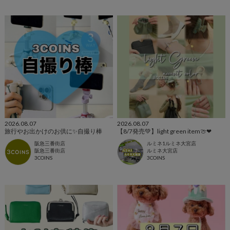
2026.08.07
2026.08.07
旅行やお出かけのお供に✨自撮り棒
【8/7発売💚】light green item🍈❤︎
阪急三番街店
ルミネ1ルミネ大宮店
阪急三番街店
ルミネ大宮店
3COINS
3COINS