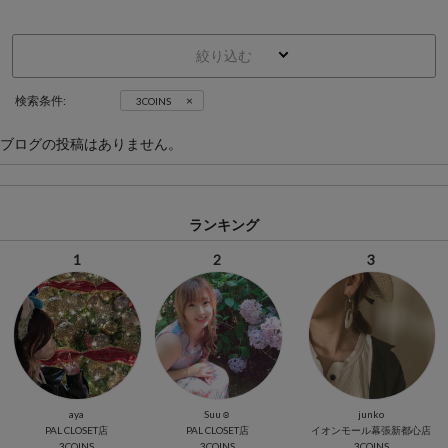
絞り込む
×
検索条件:
3COINS
ブログの投稿はありません。
ランキング
1
2
3
aya
Suu☺︎
junko
PAL CLOSET店
PAL CLOSET店
イオンモール幕張新都心店
3COINS
3COINS
3COINS