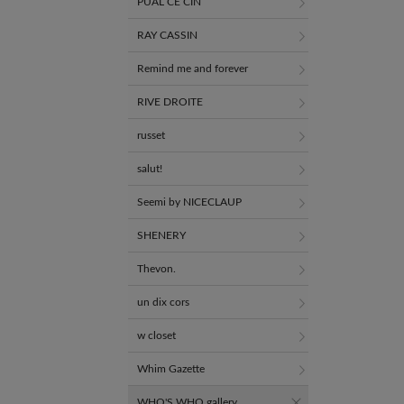
PUAL CE CIN
RAY CASSIN
Remind me and forever
RIVE DROITE
russet
salut!
Seemi by NICECLAUP
SHENERY
Thevon.
un dix cors
w closet
Whim Gazette
WHO'S WHO gallery