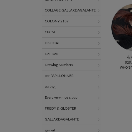
COLLAGE GALLARDAGALANTE
COLONY 2139
CPCM
DISCOAT
DouDou
村
広島
Drawing Numbers
WHO'S 
ear PAPILLONNER
earthy_
Every very nice claup
FREDY & GLOSTER
GALLARDAGALANTE
gemeil