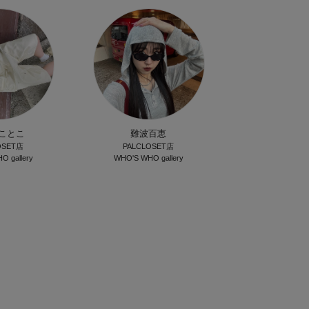
ことこ
難波百恵
OSET店
PALCLOSET店
 gallery
WHO'S WHO gallery