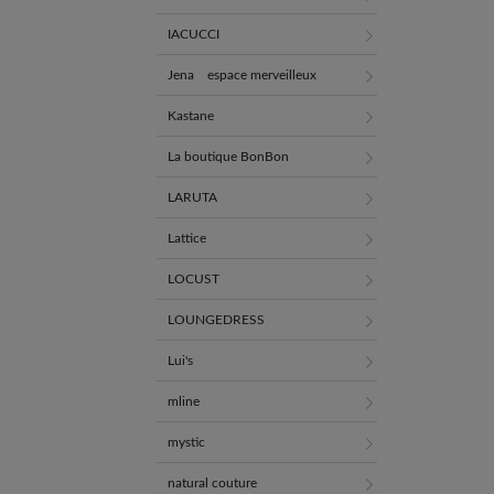
IACUCCI
Jena espace merveilleux
Kastane
La boutique BonBon
LARUTA
Lattice
LOCUST
LOUNGEDRESS
Lui's
mline
mystic
natural couture