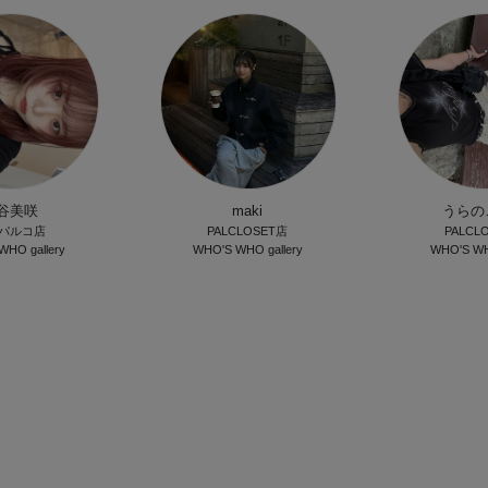
谷美咲
maki
うらの
パルコ店
PALCLOSET店
PALCL
WHO gallery
WHO'S WHO gallery
WHO'S WHO