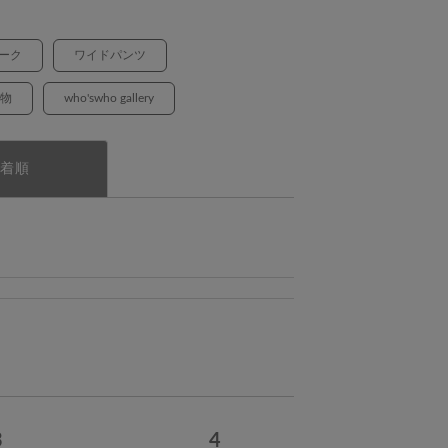
ーク
ワイドパンツ
物
who'swho gallery
着順
3
4