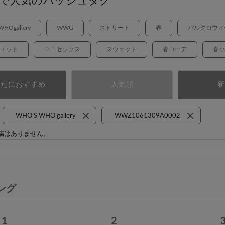
で人気のハッシュタグ
HOgallery
WWG
ストリート
春
パルクロウィ
ルエット
ユニセックス
スウェット
春コーデ
春小
なたにおすすめ
人気順
新
WHO’S WHO gallery
WWZ1061309A0002
稿はありません。
ング
1
2