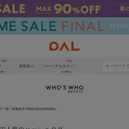
断
身長別
パーソナル
カラー
×
グ一覧
（検索条件 WWZ1061309A0002）