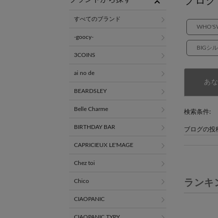
ブログ
すべてのブランド
WHO'SW
-goocy-
BIGシ
3COINS
ai no de
あ
BEARDSLEY
Belle Charme
検索条件:
BIRTHDAY BAR
ブログの投
CAPRICIEUX LE'MAGE
Chez toi
ランキ
Chico
CIAOPANIC
CIAOPANIC TYPY