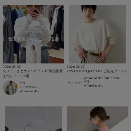
2026.03.02
2026.02.27
＼リールまとめ／18℃〜20℃気温別着
2/26(木)Instagram Live ご紹介アイテム
まわしコーデ5選
Whim Gazette online store
本部
安部
Whim Gazette
ルミネ池袋店
Whim Gazette