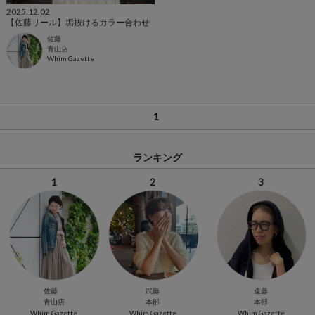
2025.12.02
【佐藤リール】垢抜けるカラー合わせ
佐藤
青山店
Whim Gazette
1
ランキング
1
2
3
佐藤
武藤
遠藤
青山店
本部
本部
Whim Gazette
Whim Gazette
Whim Gazette