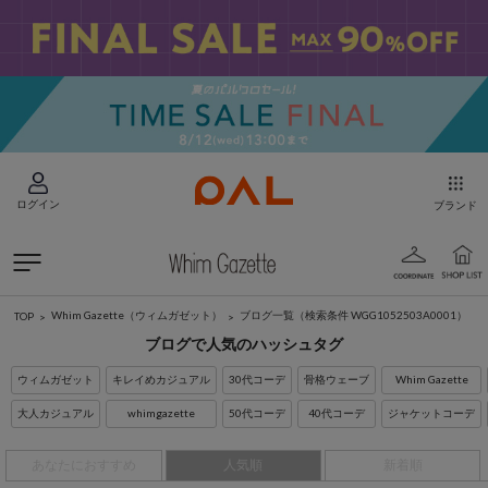
ログイン
ブランド
Whim Gazette（ウィムガゼット）
ブログ一覧
（検索条件 WGG1052503A0001）
TOP
ブログで人気のハッシュタグ
ウィムガゼット
キレイめカジュアル
30代コーデ
骨格ウェーブ
Whim Gazette
大人カジュアル
whimgazette
50代コーデ
40代コーデ
ジャケットコーデ
あなたにおすすめ
人気順
新着順