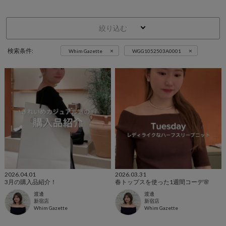
絞り込む
×
×
検索条件:
Whim Gazette
WGG1052503A0001
2026.04.01
2026.03.31
3月の購入品紹介！
春トップスを使った1週間コーデ🌸
渡邊
渡邊
新宿店
新宿店
Whim Gazette
Whim Gazette