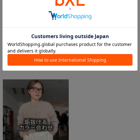
2025.12.08
2025.12.05
Weekly outfits
12/4(木)Instagram Live ご紹介アイテム
Nagisa
Whim Gazette online store
ルミネ有楽町店
本部
Whim Gazette
Whim Gazette