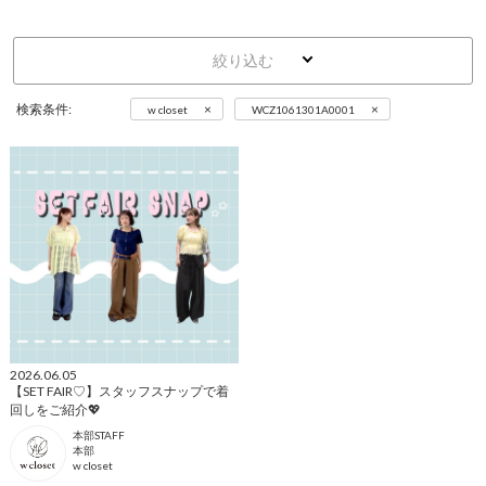
絞り込む
×
×
検索条件:
w closet
WCZ1061301A0001
2026.06.05
【SET FAIR♡】スタッフスナップで着
回しをご紹介💖
本部STAFF
本部
w closet