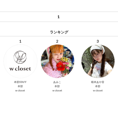
1
ランキング
1
2
3
本部STAFF
あみこ
根本あや音
本部
本部
本部
w closet
w closet
w closet