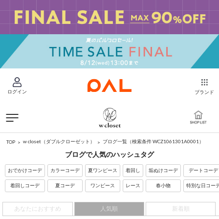
ログイン
ブランド
w closet（ダブルクローゼット）
ブログ一覧
（検索条件 WCZ1061301A0001）
TOP
ブログで人気のハッシュタグ
おでかけコーデ
カラーコーデ
夏ワンピース
着回し
垢ぬけコーデ
デートコーデ
着回しコーデ
夏コーデ
ワンピース
レース
春小物
特別な日コー
あなたにおすすめ
人気順
新着順