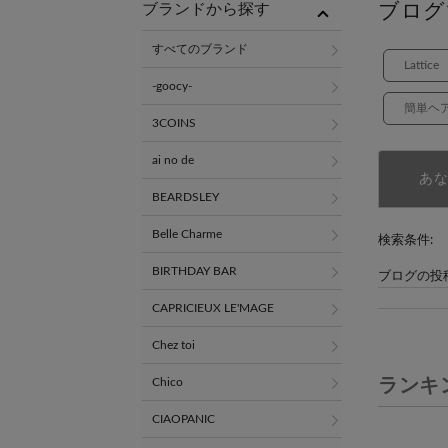
ブログ
ブランドから探す
すべてのブランド
Lattice
-goocy-
簡単ヘ
3COINS
ai no de
あ
BEARDSLEY
Belle Charme
検索条件:
BIRTHDAY BAR
ブログの投
CAPRICIEUX LE'MAGE
Chez toi
ランキ
Chico
CIAOPANIC