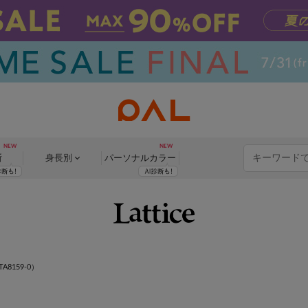
断
身長別
パーソナル
カラー
A8159-0）