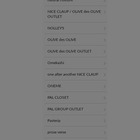
natural couture
NICE CLAUP / OLIVE des OLIVE
OUTLET
NOLLEY'S
OLIVE des OLIVE
OLIVE des OLIVE OUTLET
Omekashi
one after another NICE CLAUP
ONEME
PAL CLOSET
PAL GROUP OUTLET
Pasterip
prose verse