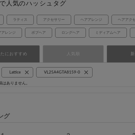
で人気のハッシュタグ
ラティス
アクセサリー
ヘアアレンジ
ヘアアク
アアレンジ
ボブヘア
ロングヘア
ミディアムヘア
なたにおすすめ
人気順
新
Lattice
VL25A4GTA8159-0
稿はありません。
ング