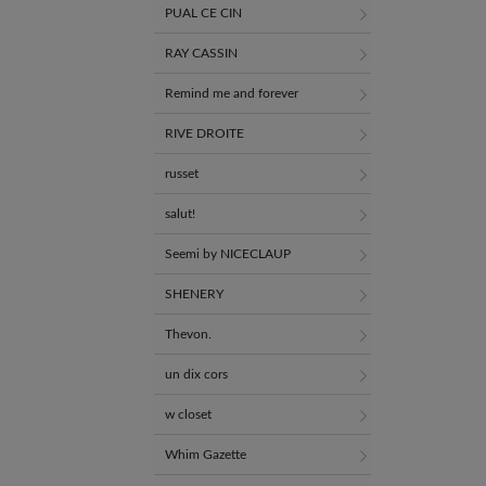
PUAL CE CIN
RAY CASSIN
Remind me and forever
RIVE DROITE
russet
salut!
Seemi by NICECLAUP
SHENERY
Thevon.
un dix cors
w closet
Whim Gazette