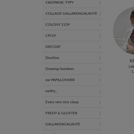
CIAOPANIC TYPY
COLLAGE GALLARDAGALANTE
COLONY 2139
CPCM
DISCOAT
DouDou
K
Lat
Drawing Numbers
L
ear PAPILLONNER
earthy_
Every very nice claup
FREDY & GLOSTER
GALLARDAGALANTE