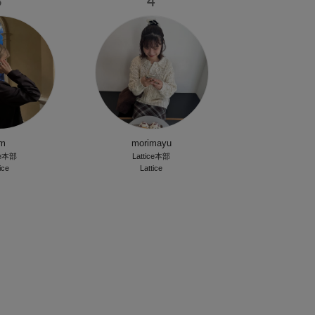
3
4
im
morimayu
ce本部
Lattice本部
ice
Lattice