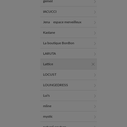
gemeil
IACUCCI
Jena espace merveilleux
Kastane
La boutique BonBon
LARUTA
Lattice
LOCUST
LOUNGEDRESS
Lui's
mline
mystic