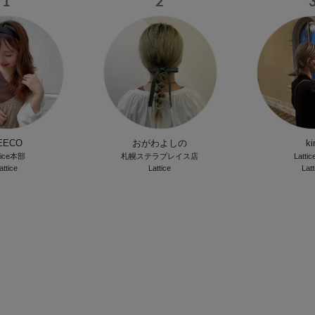
1
2
EECO
おがわよしの
k
tice本部
札幌ステラプレイス店
Latti
attice
Lattice
Latt