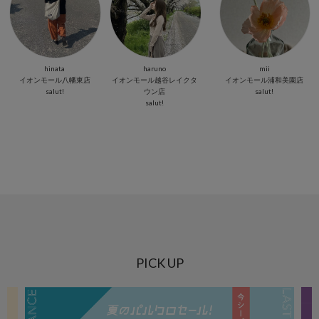
hinata
haruno
mii
イオンモール八幡東店
イオンモール越谷レイクタ
イオンモール浦和美園店
salut!
ウン店
salut!
salut!
PICK UP