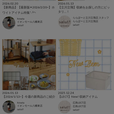
2026.02.20
2026.01.13
【新商品】【最新版✴︎2026/2/20~】ホ
【立川立飛】収納をお探しの方にピッ
タリ…！
ワイトアイテム特集˚‧ 𓆸
ららぽーと立川立飛店 スタッフ
hinata
ららぽーと立川立飛店
イオンモール八幡東店
salut!
salut!
2026.01.13
2025.12.24
【2026/1/13~】今週の新商品のご紹介
【LECT】New! 収納アイテム
hinata
広島LECT店
イオンモール八幡東店
広島LECT店
salut!
salut!