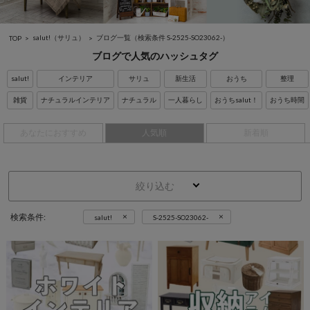
salut!（サリュ）
ブログ一覧
（検索条件 S-2525-SO23062-）
TOP
ブログで人気のハッシュタグ
salut!
インテリア
サリュ
新生活
おうち
整理
雑貨
ナチュラルインテリア
ナチュラル
一人暮らし
おうちsalut！
おうち時間
あなたにおすすめ
人気順
新着順
絞り込む
×
×
検索条件:
salut!
S-2525-SO23062-