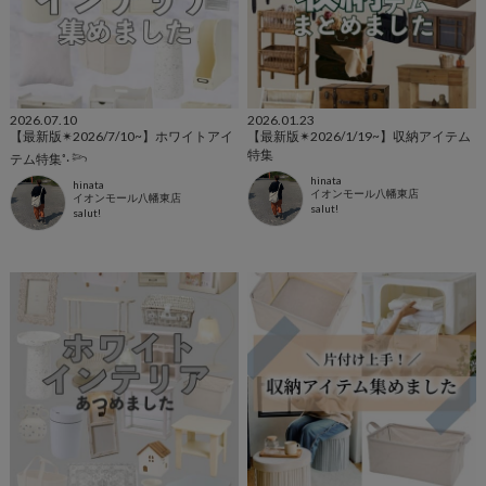
2026.07.10
2026.01.23
【最新版✴︎2026/7/10~】ホワイトアイ
【最新版✴︎2026/1/19~】収納アイテム
特集
テム特集˚‧ 𓆸
hinata
hinata
イオンモール八幡東店
イオンモール八幡東店
salut!
salut!