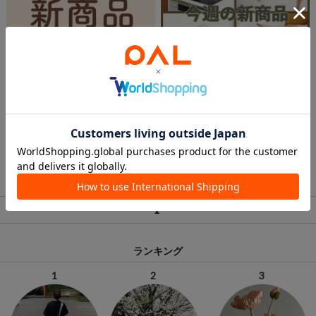
2025.12.22
2025.12.22
【越谷レイクタウン店】新商品紹介
【今週の新商品のご紹介】
2025/12/22~
𓂃𓈒𓏸
hinata
haruno
イオンモール八幡東店
イオンモール越谷レイクタウン店
salut!
salut!
1
ランキング
1
2
3