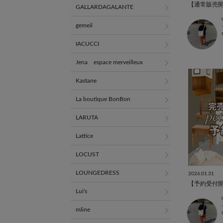
【通常販売開始】
GALLARDAGALANTE
gemeil
IACUCCI
Jena espace merveilleux
Kastane
La boutique BonBon
LARUTA
Lattice
LOCUST
LOUNGEDRESS
2026.01.31
【予約受付開始】
Lui's
mline