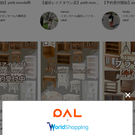
petit monde🧸
【越谷レイクタウン店】petit monde紹介𓂃𓈒𓏸
【予約受付開始】petit
hinata
haruno
hinata
イオンモール八幡東店
イオンモール越谷レイクタウン店
イオンモ
salut!
salut!
salut!
2026.01.27
2026.01.13
petit monde
【NEW】petit monde
hinata
hinata
hinata
イオンモール八幡東店
イオンモール八幡東店
イオンモ
salut!
salut!
salut!