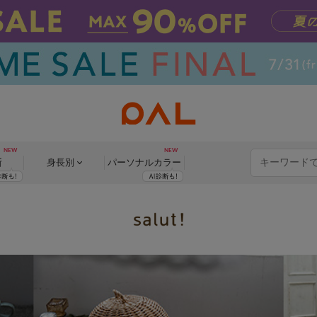
断
身長別
パーソナル
カラー