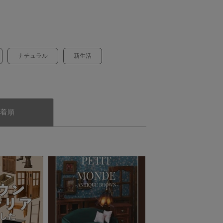
ナチュラル
新生活
着順