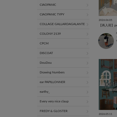
CIAOPANIC
CIAOPANIC TYPY
2026.06.05
COLLAGE GALLARDAGALANTE
【再入荷】peti
COLONY 2139
CPCM
DISCOAT
DouDou
Drawing Numbers
ear PAPILLONNER
earthy_
Every very nice claup
FREDY & GLOSTER
2026.05.11