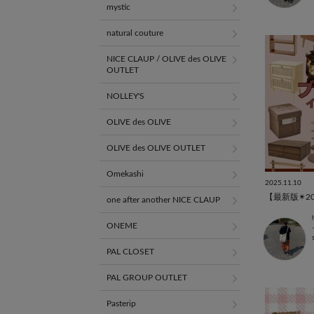
mystic
natural couture
NICE CLAUP / OLIVE des OLIVE
OUTLET
NOLLEY'S
OLIVE des OLIVE
OLIVE des OLIVE OUTLET
Omekashi
2025.11.10
one after another NICE CLAUP
ONEME
PAL CLOSET
PAL GROUP OUTLET
Pasterip