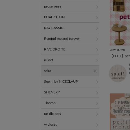
prose verse
PUAL CE CIN
RAY CASSIN
Remind me and forever
RIVE DROITE
2025.07.28
【LECT】peti
russet
salut!
Seemi by NICECLAUP
SHENERY
Thevon.
un dix cors
w closet