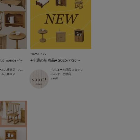
2025.07.27
monde ˖⁺⑅̥
●今週の新商品● 2025/7/28〜
イオンモール八幡東店 スタッフ
ららぽーと堺店 スタッフ
ール八幡東店
ららぽーと堺店
salut!