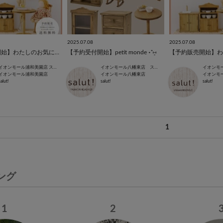
2025.07.08
2025.07.08
【予約販売開始】わたしのお気に入りの小さな世界『petit monde』シリーズのご紹介◎
【予約受付開始】petit monde ˖⁺⑅̥
イオンモール浦和美園店 スタッフ
イオンモール八幡東店 スタッフ
イオンモール浦和美園店
イオンモール八幡東店
イオンモ
salut!
salut!
salut!
1
ング
1
2