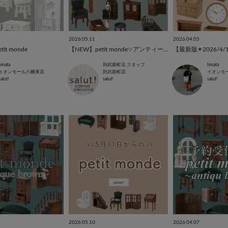
2026.05.11
2026.04.05
t monde
【NEW】petit monde✨アンティークブラウン🤎˚*.꒰人気シリーズ新商品 ꒱.*
hinata
則武新町店 スタッフ
hinata
イオンモール八幡東店
則武新町店
イオンモ
salut!
salut!
salut!
2026.05.10
2026.04.07