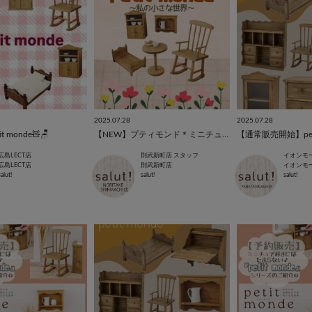
2025.07.28
2025.07.28
t monde🧸🪑
【NEW】プティモンド＊ミニチュアアイテム揃えました
【通常販売開始】petit 
広島LECT店
則武新町店 スタッフ
広島LECT店
則武新町店
イオンモ
salut!
salut!
salut!