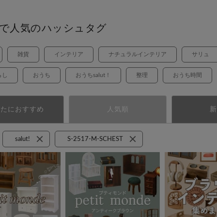
で人気のハッシュタグ
雑貨
インテリア
ナチュラルインテリア
サリュ
らし
おうち
おうちsalut！
整理
おうち時間
なたにおすすめ
人気順
新
salut!
S-2517-M-SCHEST