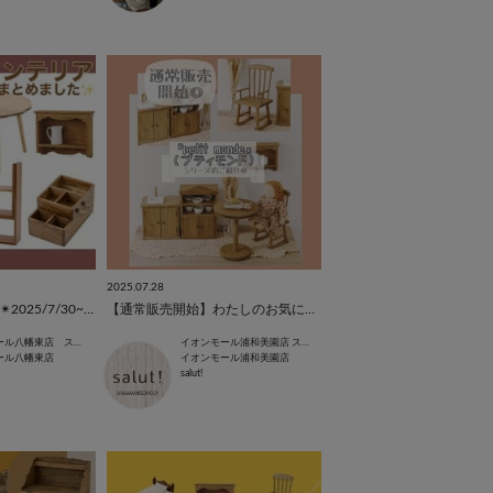
2025.07.28
【新商品】【最新版✴︎2025/7/30~】ブラウンインテリア特集𖡼.𖤣𖥧
【通常販売開始】わたしのお気に入りの小さな世界『petit monde』シリーズのご紹介◎
イオンモール八幡東店 スタッフ
イオンモール浦和美園店 スタッフ
ール八幡東店
イオンモール浦和美園店
salut!