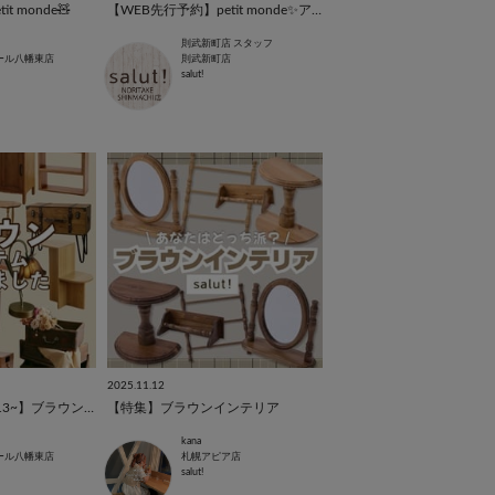
 monde🧸
【WEB先行予約】petit monde✨アンティークブラウン🤎˚*.꒰人気シリーズ新商品 ꒱.*
則武新町店 スタッフ
ール八幡東店
則武新町店
salut!
2025.11.12
【最新版✴︎2026/1/13~】ブラウンインテリア特集
【特集】ブラウンインテリア
kana
ール八幡東店
札幌アピア店
salut!