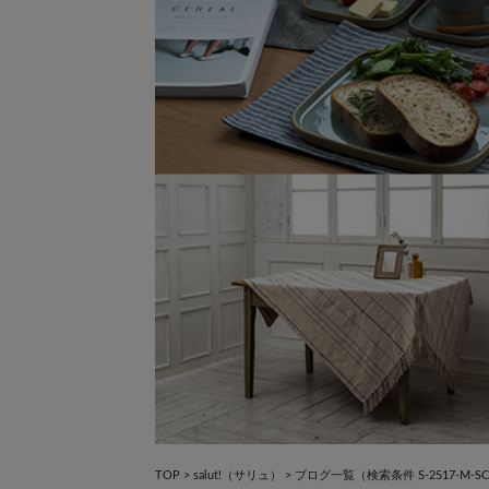
×
×
TOP
>
salut!（サリュ）
>
ブログ一覧
（検索条件 S-2517-M-S