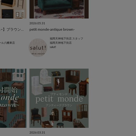
2026.05.31
【最新版✴︎2026/4/1~】ブラウンインテリア特集
petit monde-antique brown-
福岡天神地下街店 スタッフ
ール八幡東店
福岡天神地下街店
salut!
2026.03.31