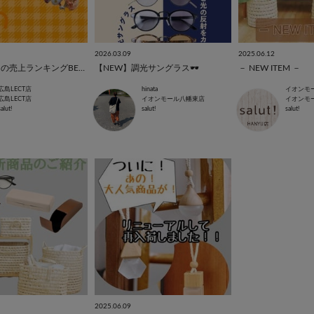
2026.03.09
2025.06.12
【LECT】6月の売上ランキングBEST 10 ✨
【NEW】調光サングラス🕶️
－ NEW ITEM －
広島LECT店
hinata
イオンモ
広島LECT店
イオンモール八幡東店
イオンモ
salut!
salut!
salut!
2025.06.09