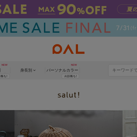
断
身長別
パーソナル
カラー