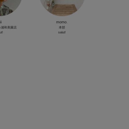
i
momo.
ル浦和美園店
本部
ut!
salut!