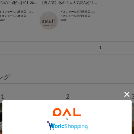
【今週の新商品のご紹介₊✼̥୭*】2025/6/9~
【再入荷】あの！大人気商品が！リニューアルして再入荷◎
イオンモール八幡東店 スタッフ
イオンモール浦和美園店 スタッフ
イオンモール八幡東店
イオンモール浦和美園店
salut!
salut!
1
ング
1
2