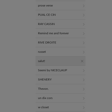
prose verse
PUAL CE CIN
RAY CASSIN
Remind me and forever
RIVE DROITE
russet
salut!
Seemi by NICECLAUP
SHENERY
Thevon.
un dix cors
w closet