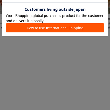
inata
haruno
mi
ール八幡東店
イオンモール越谷レイクタウン店
イオンモー
salut!
salut!
sal