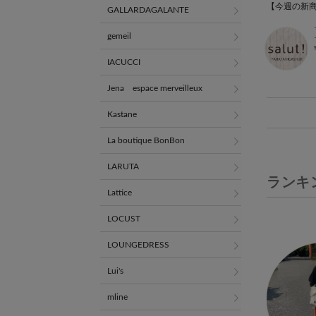
GALLARDAGALANTE
gemeil
IACUCCI
Jena espace merveilleux
Kastane
La boutique BonBon
LARUTA
ランキ
Lattice
LOCUST
LOUNGEDRESS
Lui's
mline