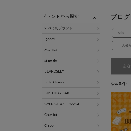
ブログ
ブランドから探す
すべてのブランド
salut!
-goocy-
一人暮
3COINS
ai no de
あ
BEARDSLEY
Belle Charme
検索条件:
BIRTHDAY BAR
CAPRICIEUX LE'MAGE
Chez toi
Chico