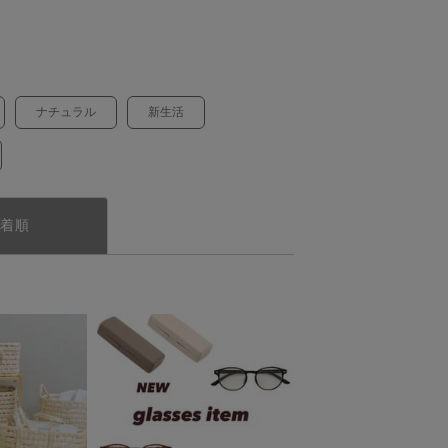
ナチュラル
新生活
着順