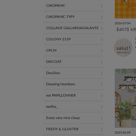
CIAOPANIC
CIAOPANIC TYPY
2026.07.04
COLLAGE GALLARDAGALANTE
COLONY 2139
CPCM
DISCOAT
DouDou
Drawing Numbers
ear PAPILLONNER
earthy_
Every very nice claup
FREDY & GLOSTER
2025.06.09