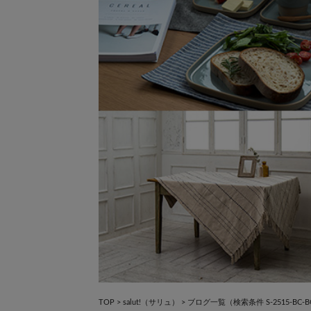
×
×
TOP
>
salut!（サリュ）
>
ブログ一覧
（検索条件 S-2515-BC-B