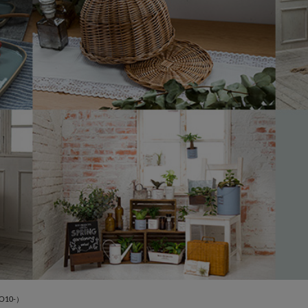
O10-）