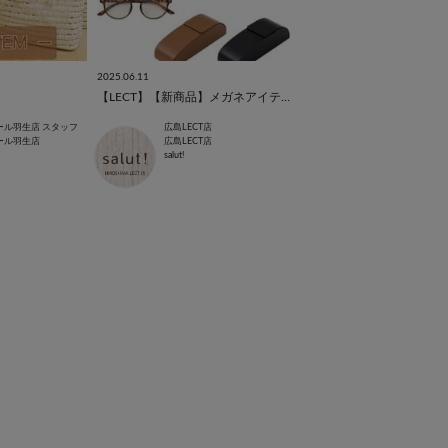
2025.06.11
【LECT】【新商品】メガネアイテム👓
ール羽生店 スタッフ
広島LECT店
ール羽生店
広島LECT店
salut!