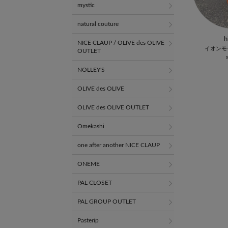
mystic
natural couture
h
NICE CLAUP / OLIVE des OLIVE
イオンモ
OUTLET
NOLLEY'S
OLIVE des OLIVE
OLIVE des OLIVE OUTLET
Omekashi
one after another NICE CLAUP
ONEME
PAL CLOSET
PAL GROUP OUTLET
Pasterip