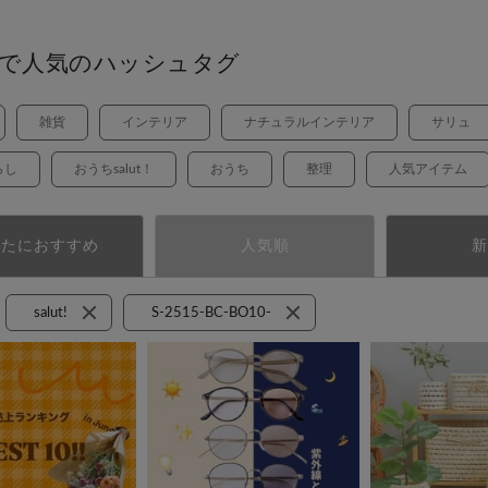
で人気のハッシュタグ
雑貨
インテリア
ナチュラルインテリア
サリュ
らし
おうちsalut！
おうち
整理
人気アイテム
なたにおすすめ
人気順
新
salut!
S-2515-BC-BO10-