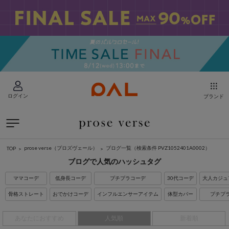
ログイン
ブランド
prose verse（プロズヴェール）
ブログ一覧
（検索条件 PVZ1052401A0002）
TOP
ブログで人気のハッシュタグ
ママコーデ
低身長コーデ
プチプラコーデ
30代コーデ
大人カジュ
骨格ストレート
おでかけコーデ
インフルエンサーアイテム
体型カバー
プチプ
あなたにおすすめ
人気順
新着順