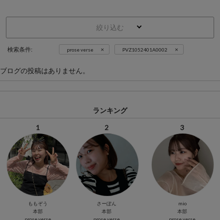
絞り込む
×
×
検索条件:
prose verse
PVZ1052401A0002
ブログの投稿はありません。
ランキング
1
2
3
ももぞう
さーぽん
mio
本部
本部
本部
prose verse
prose verse
prose verse