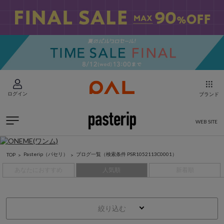
ログイン
ブランド
WEB SITE
Pasterip（パセリ）
ブログ一覧
（検索条件 PSR1052113C0001）
TOP
あなたにおすすめ
人気順
新着順
絞り込む