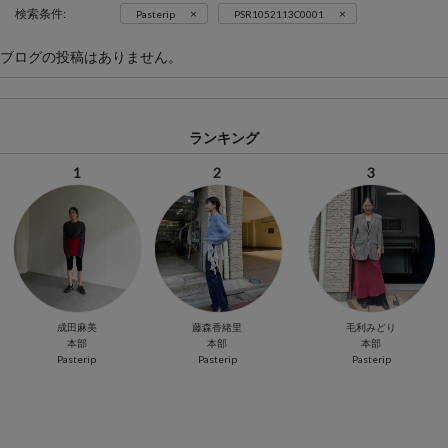
×
×
検索条件:
Pasterip
PSR1052113C0001
ブログの投稿はありません。
ランキング
1
2
3
成田麻美
藤森香緒里
毛利みどり
本部
本部
本部
Pasterip
Pasterip
Pasterip