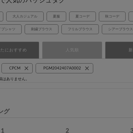
で人気のハッシュタグ
大人カジュアル
夏服
夏コーデ
秋コーデ
イプシャツ
刺繍ブラウス
フリルブラウス
シアーブラウス
なたにおすすめ
人気順
新
CPCM
PGM2042407A0002
稿はありません。
ング
1
2