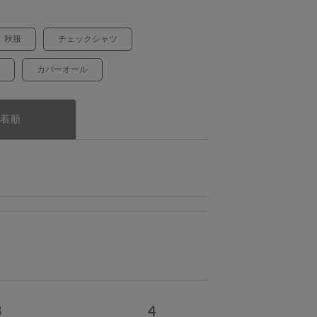
秋服
チェックシャツ
カバーオール
着順
3
4