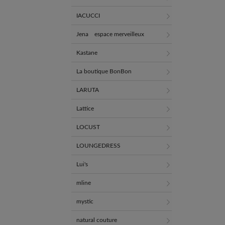
IACUCCI
Jena espace merveilleux
Kastane
La boutique BonBon
LARUTA
Lattice
LOCUST
LOUNGEDRESS
Lui's
mline
mystic
natural couture