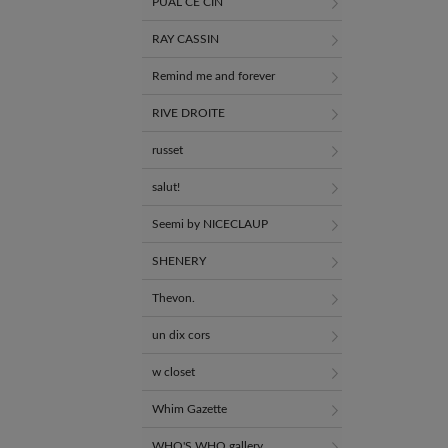
PUAL CE CIN
RAY CASSIN
Remind me and forever
RIVE DROITE
russet
salut!
Seemi by NICECLAUP
SHENERY
Thevon.
un dix cors
w closet
Whim Gazette
WHO'S WHO gallery