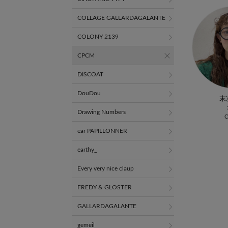
COLLAGE GALLARDAGALANTE
COLONY 2139
CPCM
DISCOAT
DouDou
末
Drawing Numbers
ear PAPILLONNER
earthy_
Every very nice claup
FREDY & GLOSTER
GALLARDAGALANTE
gemeil