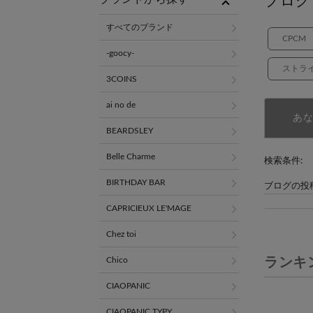
ブログ
すべてのブランド
CPCM
-goocy-
ストラ
3COINS
ai no de
あ
BEARDSLEY
Belle Charme
検索条件:
BIRTHDAY BAR
ブログの投
CAPRICIEUX LE'MAGE
Chez toi
ランキ
Chico
CIAOPANIC
CIAOPANIC TYPY