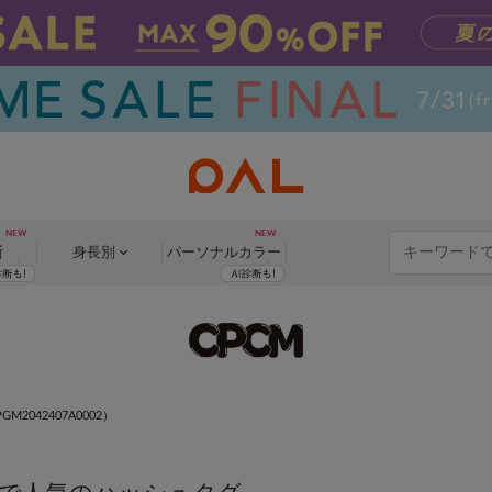
断
身長別
パーソナル
カラー
M2042407A0002）