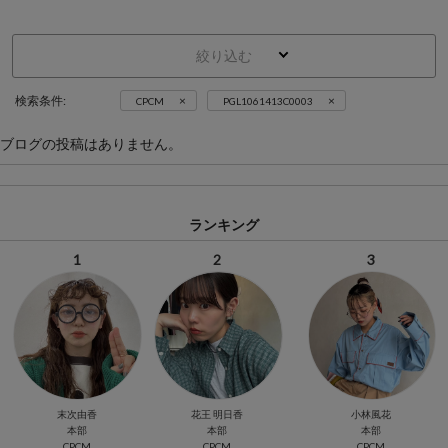
絞り込む
×
×
検索条件:
CPCM
PGL1061413C0003
ブログの投稿はありません。
ランキング
1
2
3
末次由香
花王 明日香
小林風花
本部
本部
本部
CPCM
CPCM
CPCM