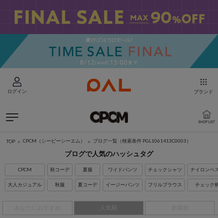
ログイン
ブランド
CPCM（シーピーシーエム）
ブログ一覧
（検索条件 PGL1061413C0003）
TOP
ブログで人気のハッシュタグ
CPCM
秋コーデ
夏服
ワイドパンツ
チェックシャツ
ナイロンベ
大人カジュアル
秋服
夏コーデ
イージーパンツ
フリルブラウス
チェック
あなたにおすすめ
人気順
新着順