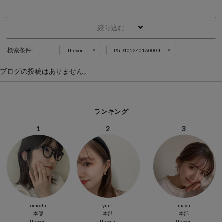
絞り込む
×
×
検索条件:
Thevon.
PGD1052401A0004
ブログの投稿はありません。
ランキング
1
2
3
omochi
yuna
mayu
本部
本部
本部
Thevon.
Thevon.
Thevon.