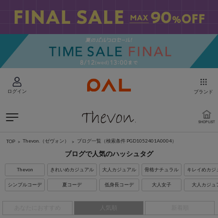
ログイン
ブランド
Thevon.（ゼヴォン）
ブログ一覧
（検索条件 PGD1052401A0004）
TOP
ブログで人気のハッシュタグ
Thevon
きれいめカジュアル
大人カジュアル
骨格ナチュラル
キレイめカジ
シンプルコーデ
夏コーデ
低身長コーデ
大人女子
大人カジュ
あなたにおすすめ
人気順
新着順