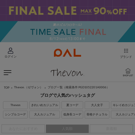
ログイン
ブランド
Thevon.（ゼヴォン）
ブログ一覧
（検索条件 PGD1052201A0006）
TOP
ブログで人気のハッシュタグ
Thevon
きれいめカジュアル
夏コーデ
大人女子
キレイめカジュ
シンプルコーデ
大人カジュアル
低身長コーデ
骨格ナチュラル
大人カジュア
あなたにおすすめ
人気順
新着順