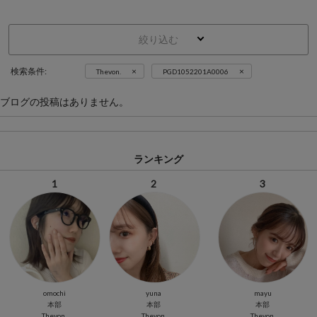
絞り込む
×
×
検索条件:
Thevon.
PGD1052201A0006
ブログの投稿はありません。
ランキング
1
2
3
omochi
yuna
mayu
本部
本部
本部
Thevon.
Thevon.
Thevon.