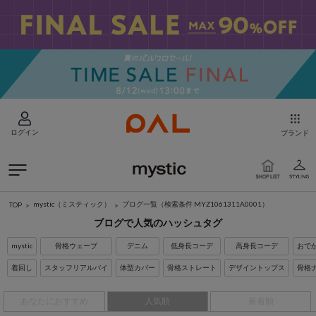
ログイン
ブランド
mystic（ミスティック）
ブログ一覧
（検索条件 MYZ1061311A0001）
TOP
ブログで人気のハッシュタグ
mystic
骨格ウェーブ
デニム
低身長コーデ
高身長コーデ
おで
着回し
スタッフリアルバイ
体型カバー
骨格ストレート
デザイントップス
骨格
あなたにおすすめ
人気順
新着順