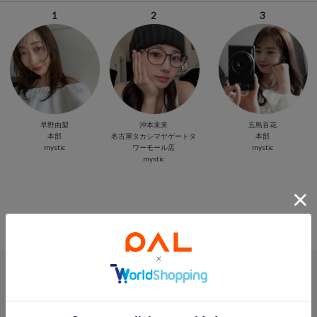
1
2
3
早野由梨
沖本未来
五島百花
本部
名古屋タカシマヤゲートタ
本部
mystic
ワーモール店
mystic
mystic