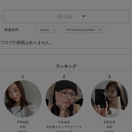
絞り込む
×
×
検索条件:
mystic
MYZ1061211A0004
ブログの投稿はありません。
ランキング
1
2
3
早野由梨
沖本未来
五島百花
本部
名古屋タカシマヤゲートタ
本部
mystic
ワーモール店
mystic