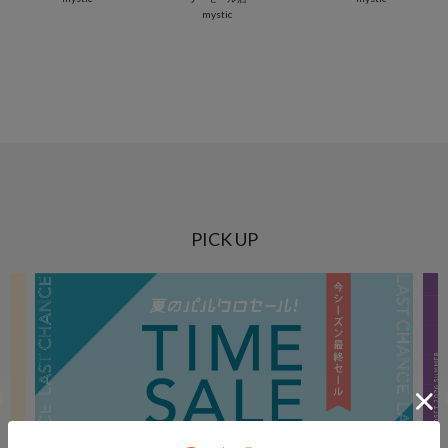
mystic
PICK UP