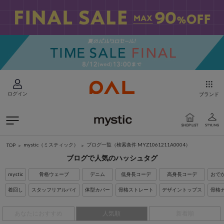
ログイン
ブランド
mystic（ミスティック）
ブログ一覧
（検索条件 MYZ1061211A0004）
TOP
ブログで人気のハッシュタグ
mystic
骨格ウェーブ
デニム
低身長コーデ
高身長コーデ
おで
着回し
スタッフリアルバイ
体型カバー
骨格ストレート
デザイントップス
骨格
あなたにおすすめ
人気順
新着順