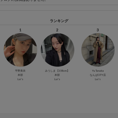
ランキング
1
2
3
平野美衣
みうしま 【158cm】
Yu Tanaka
本部
本部
なんばCITY店
Lui's
Lui's
Lui's