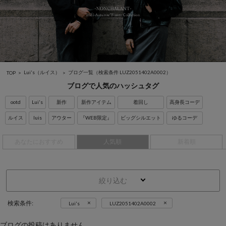
Lui's（ルイス）
ブログ一覧
（検索条件 LUZ2051402A0002）
TOP
ブログで人気のハッシュタグ
ootd
Lui's
新作
新作アイテム
着回し
高身長コーデ
ルイス
luis
アウター
『WEB限定』
ビッグシルエット
ゆるコーデ
あなたにおすすめ
人気順
新着順
絞り込む
×
×
検索条件:
Lui's
LUZ2051402A0002
ブログの投稿はありません。