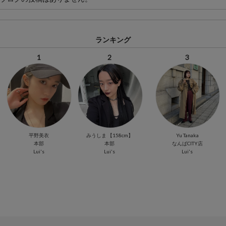
ランキング
1
2
3
平野美衣
みうしま 【158cm】
Yu Tanaka
本部
本部
なんばCITY店
Lui's
Lui's
Lui's