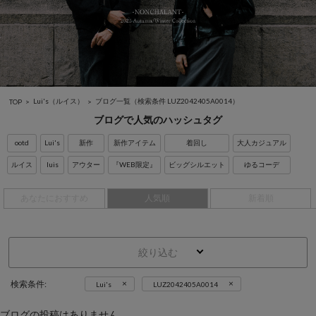
Lui's（ルイス）
ブログ一覧
（検索条件 LUZ2042405A0014）
TOP
ブログで人気のハッシュタグ
ootd
Lui's
新作
新作アイテム
着回し
大人カジュアル
ルイス
luis
アウター
『WEB限定』
ビッグシルエット
ゆるコーデ
あなたにおすすめ
人気順
新着順
絞り込む
×
×
検索条件:
Lui's
LUZ2042405A0014
ブログの投稿はありません。