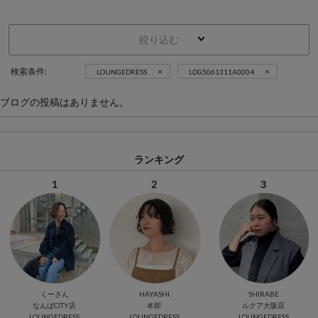
絞り込む
×
×
検索条件:
LOUNGEDRESS
LDG5061311A0004
ブログの投稿はありません。
ランキング
1
2
3
くーさん
HAYASHI
SHIRABE
なんばCITY店
本部
ルクア大阪店
LOUNGEDRESS
LOUNGEDRESS
LOUNGEDRESS