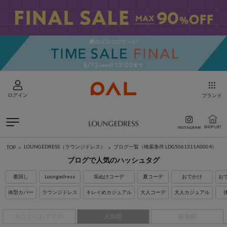
ログイン
ブランド
LOUNGEDRESS（ラウンジドレス）
ブログ一覧
（検索条件 LDG5061311A0004）
TOP
ブログで人気のハッシュタグ
着回し
Loungedress
垢ぬけコーデ
夏コーデ
おでかけ
お
体型カバー
ラウンジドレス
キレイめカジュアル
大人コーデ
大人カジュアル
あなたにおすすめ
人気順
新着順