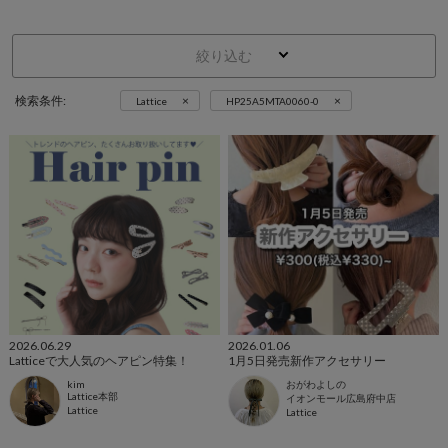
絞り込む
×
×
検索条件:
Lattice
HP25A5MTA0060-0
2026.06.29
2026.01.06
Latticeで大人気のヘアピン特集！
1月5日発売新作アクセサリー
kim
おがわよしの
Lattice本部
イオンモール広島府中店
Lattice
Lattice