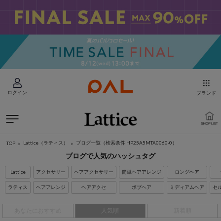
ログイン
ブランド
Lattice（ラティス）
ブログ一覧
（検索条件 HP25A5MTA0060-0）
TOP
ブログで人気のハッシュタグ
Lattice
アクセサリー
ヘアアクセサリー
簡単ヘアアレンジ
ロングヘア
ラティス
ヘアアレンジ
ヘアアクセ
ボブヘア
ミディアムヘア
セ
あなたにおすすめ
人気順
新着順