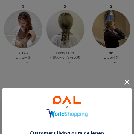
1
2
3
KEECO
おがわよしの
kim
Lattice本部
札幌ステラプレイス店
Lattice本部
Lattice
Lattice
Lattice
PICK UP