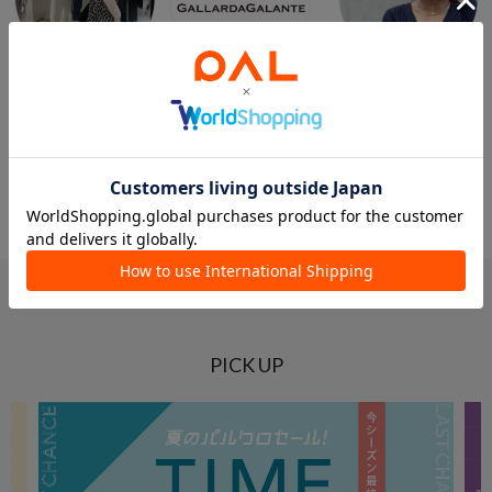
CHIKA【60kg骨スト】
GALLARDAGALANTE
NAKAMURA
ルミネ北千住店
本部
青山
GALLARDAGALANTE
GALLARDAGALANTE
GALLARDAGALANTE
PICK UP