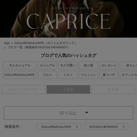
GALLARDAGALANTE（ガリャルダガランテ）
TOP
ブログ一覧
（検索条件 GGD1061409A0005）
ブログで人気のハッシュタグ
大人カジュアル
カジュアル
大人可愛い
抜け感
エレガント
楽ちん
GALLARDAGALANTE
ブルベ
イエベ
フェミニン
夏コーデ
オフィスカ
あなたにおすすめ
人気順
新着順
絞り込む
×
×
検索条件:
GALLARDAGALANTE
GGD1061409A0005