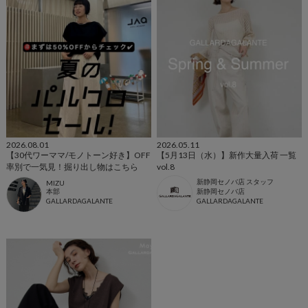
2026.08.01
2026.05.11
【30代ワーママ/モノトーン好き】OFF
【5月13日（水）】新作大量入荷 一覧
率別で一気見！掘り出し物はこちら
vol.8
新静岡セノバ店 スタッフ
MIZU
本部
新静岡セノバ店
GALLARDAGALANTE
GALLARDAGALANTE