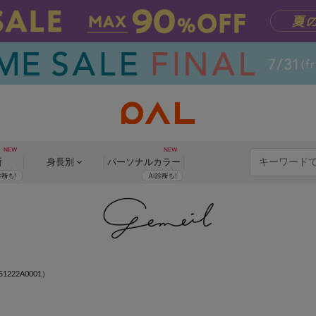
断
身長別
パーソナル
カラー
1222A0001）