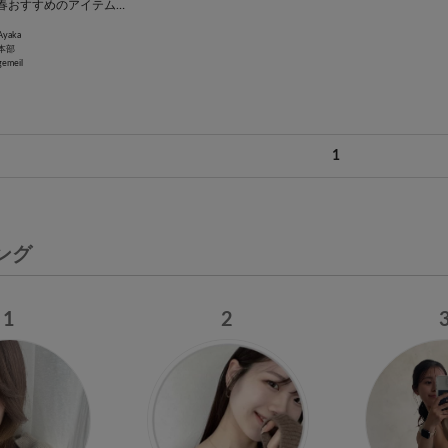
【 春一番 】春おすすめのアイテムはこれ！
Ayaka
本部
gemeil
1
ング
1
2