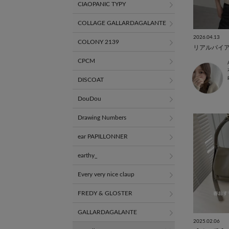
CIAOPANIC TYPY
COLLAGE GALLARDAGALANTE
2026.04.13
COLONY 2139
リアルバイ
CPCM
DISCOAT
DouDou
Drawing Numbers
ear PAPILLONNER
earthy_
Every very nice claup
FREDY & GLOSTER
GALLARDAGALANTE
2025.02.06