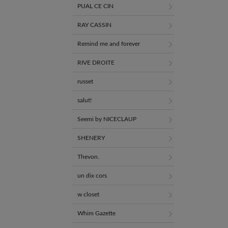
PUAL CE CIN
RAY CASSIN
Remind me and forever
RIVE DROITE
russet
salut!
Seemi by NICECLAUP
SHENERY
Thevon.
un dix cors
w closet
Whim Gazette