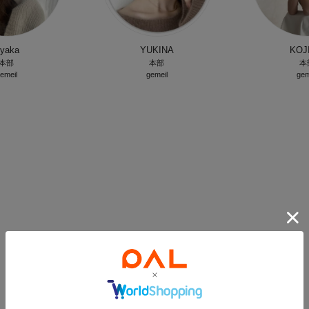
yaka
YUKINA
KOJ
本部
本部
本
emeil
gemeil
gem