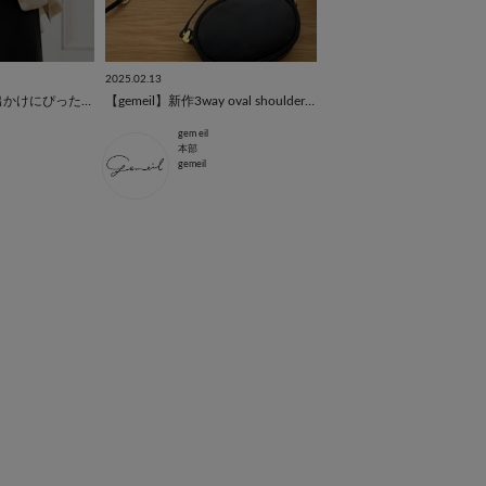
2025.02.13
【Pick up】春のお出かけにぴったりなショルダーバッグ
【gemeil】新作3way oval shoulder bag
gem eil
本部
gemeil