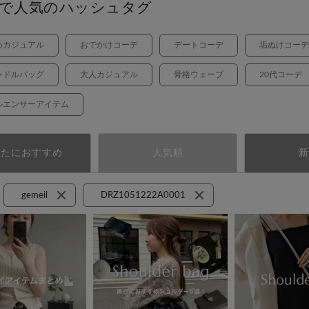
で人気のハッシュタグ
めカジュアル
おでかけコーデ
デートコーデ
垢ぬけコーデ
ンドルバッグ
大人カジュアル
骨格ウェーブ
20代コーデ
ルエンサーアイテム
なたにおすすめ
人気順
新
gemeil
DRZ1051222A0001