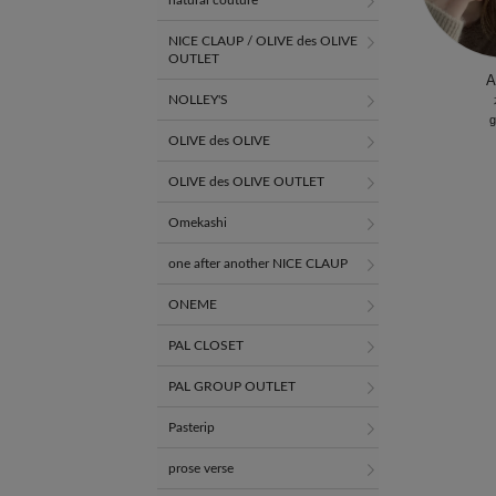
natural couture
NICE CLAUP / OLIVE des OLIVE
OUTLET
A
NOLLEY'S
g
OLIVE des OLIVE
OLIVE des OLIVE OUTLET
Omekashi
one after another NICE CLAUP
ONEME
PAL CLOSET
PAL GROUP OUTLET
Pasterip
prose verse