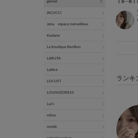
gemeil
IACUCCI
Jena espace merveilleux
Kastane
La boutique BonBon
LARUTA
Lattice
ランキ
LOCUST
LOUNGEDRESS
Lui's
mline
mystic