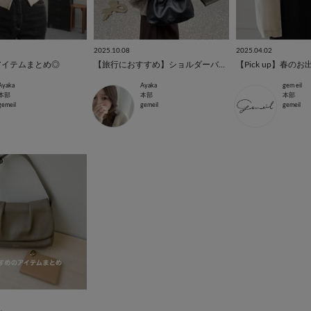
2025.10.08
2025.04.02
アイテムまとめ◎
【旅行におすすめ】ショルダーバッグ5選！
Ayaka
Ayaka
gem eil
本部
本部
本部
gemeil
gemeil
gemeil