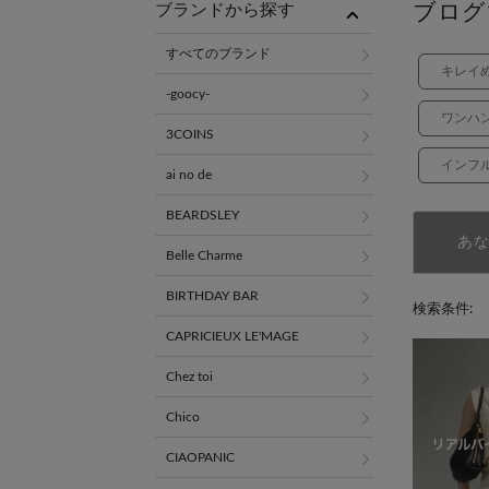
ブログ
ブランドから探す
すべてのブランド
キレイ
-goocy-
ワンハ
3COINS
インフ
ai no de
BEARDSLEY
あ
Belle Charme
BIRTHDAY BAR
検索条件:
CAPRICIEUX LE'MAGE
Chez toi
Chico
CIAOPANIC