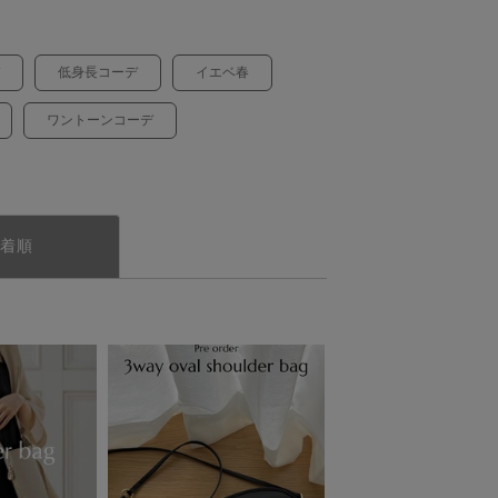
低身長コーデ
イエベ春
ワントーンコーデ
着順