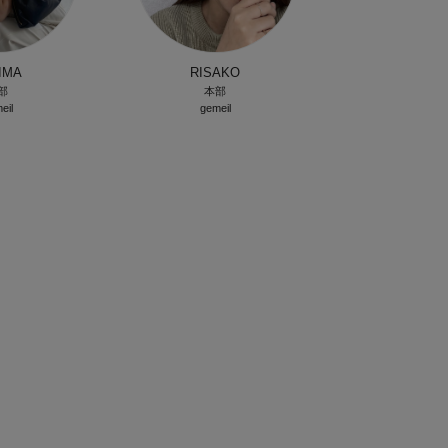
IMA
RISAKO
部
本部
eil
gemeil