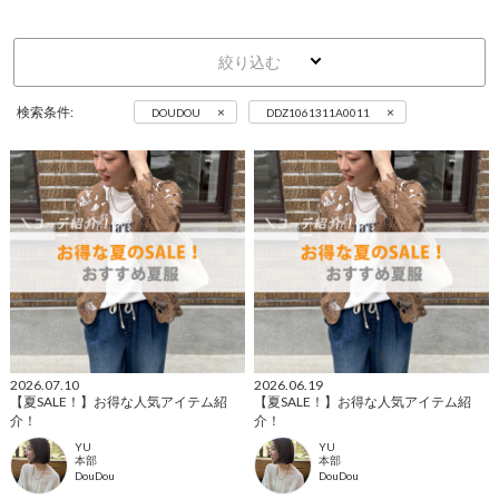
絞り込む
×
×
検索条件:
DOUDOU
DDZ1061311A0011
2026.07.10
2026.06.19
【夏SALE！】お得な人気アイテム紹
【夏SALE！】お得な人気アイテム紹
介！
介！
YU
YU
本部
本部
DouDou
DouDou