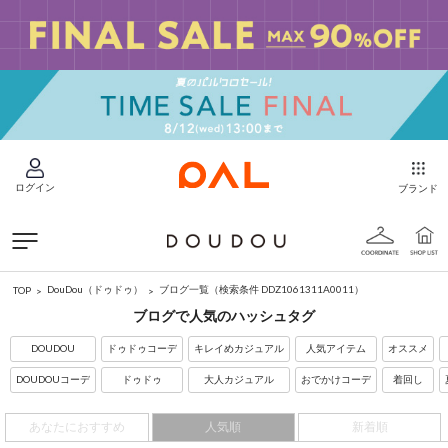
ログイン
ブランド
DouDou（ドゥドゥ）
ブログ一覧
（検索条件 DDZ1061311A0011）
TOP
ブログで人気のハッシュタグ
DOUDOU
ドゥドゥコーデ
キレイめカジュアル
人気アイテム
オススメ
DOUDOUコーデ
ドゥドゥ
大人カジュアル
おでかけコーデ
着回し
あなたにおすすめ
人気順
新着順