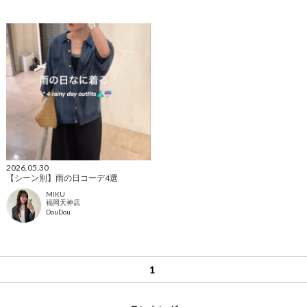
2026.05.30
【シーン別】雨の日コーデ4選
MIKU
福岡天神店
DouDou
1