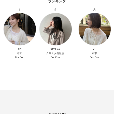
ランキング
1
2
3
REI
SAYAKA
YU
本部
クリスタ長堀店
本部
DouDou
DouDou
DouDou