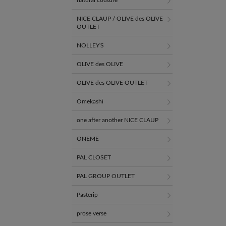
natural couture
NICE CLAUP / OLIVE des OLIVE
OUTLET
NOLLEY'S
OLIVE des OLIVE
OLIVE des OLIVE OUTLET
Omekashi
one after another NICE CLAUP
ONEME
PAL CLOSET
PAL GROUP OUTLET
Pasterip
prose verse