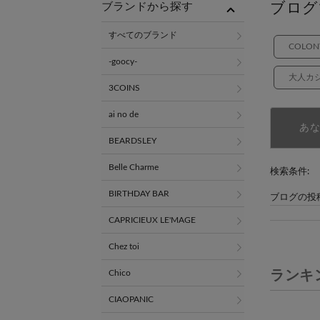
ブログ
ブランドから探す
すべてのブランド
COLON
-goocy-
大人カ
3COINS
ai no de
あ
BEARDSLEY
Belle Charme
検索条件:
BIRTHDAY BAR
ブログの投
CAPRICIEUX LE'MAGE
Chez toi
ランキ
Chico
CIAOPANIC