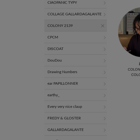
CIAOPANIC TYPY
COLLAGE GALLARDAGALANTE
COLONY 2139
CPCM
DISCOAT
DouDou
COLON
Drawing Numbers
COLO
ear PAPILLONNER
earthy_
Every very nice claup
FREDY & GLOSTER
GALLARDAGALANTE