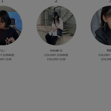
1
2
れい
misaki☺︎
Mi
Y 2139本部
COLONY 2139本部
COLONY
NY 2139
COLONY 2139
COLON