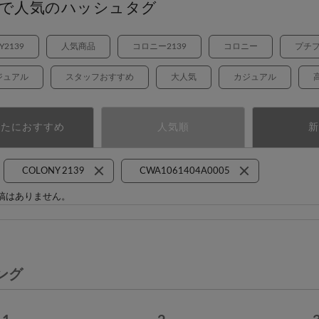
で人気のハッシュタグ
Y2139
人気商品
コロニー2139
コロニー
プチ
ジュアル
スタッフおすすめ
大人気
カジュアル
なたにおすすめ
人気順
新
COLONY 2139
CWA1061404A0005
稿はありません。
ング