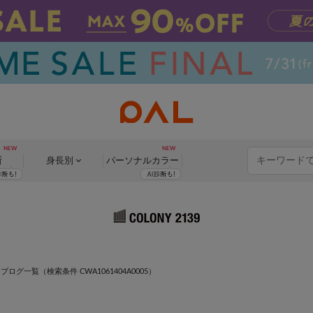
断
身長別
パーソナル
カラー
>
ブログ一覧
（検索条件 CWA1061404A0005）