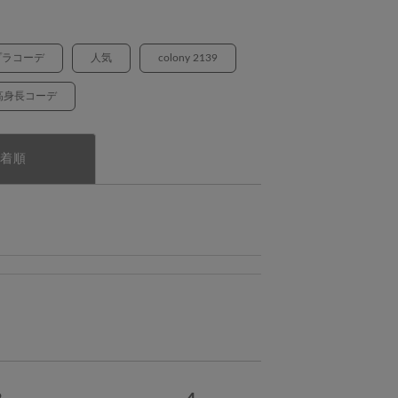
プラコーデ
人気
colony 2139
高身長コーデ
着順