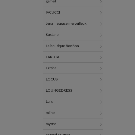
gemeil
IACUCCI
Jena espace merveilleux
Kastane
La boutique BonBon
LARUTA
Lattice
LOCUST
LOUNGEDRESS
Lui's
mline
mystic