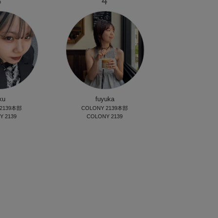
3
4
ku
fuyuka
 2139本部
COLONY 2139本部
Y 2139
COLONY 2139