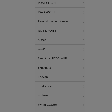
PUAL CE CIN
RAY CASSIN
Remind me and forever
RIVE DROITE
russet
salut!
Seemi by NICECLAUP
SHENERY
Thevon.
un dix cors
w closet
Whim Gazette