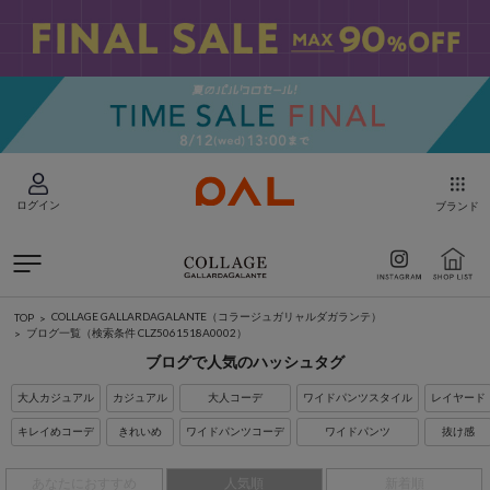
ログイン
ブランド
COLLAGE GALLARDAGALANTE（コラージュガリャルダガランテ）
TOP
ブログ一覧
（検索条件 CLZ5061518A0002）
ブログで人気のハッシュタグ
大人カジュアル
カジュアル
大人コーデ
ワイドパンツスタイル
レイヤード
キレイめコーデ
きれいめ
ワイドパンツコーデ
ワイドパンツ
抜け感
あなたにおすすめ
人気順
新着順