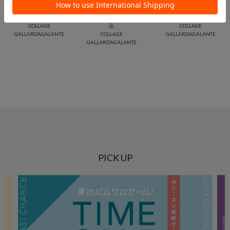
Matsushita
FUKASE
ruka
PALCLOSET
東京ドームシティラクーア
浜松メイワン店
COLLAGE
店
COLLAGE
GALLARDAGALANTE
COLLAGE
GALLARDAGALANTE
GALLARDAGALANTE
PICK UP