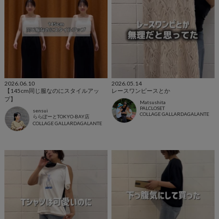
2026.06.10
2026.05.14
【145cm同じ服なのにスタイルアッ
レースワンピースとか
プ】
Matsushita
PALCLOSET
sensui
COLLAGE GALLARDAGALANTE
ららぽーとTOKYO-BAY店
COLLAGE GALLARDAGALANTE