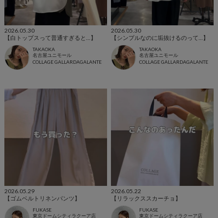
2026.05.30
2026.05.30
【白トップスって普通すぎると...】
【シンプルなのに垢抜けるのって...】
TAKAOKA
TAKAOKA
名古屋ユニモール
名古屋ユニモール
COLLAGE GALLARDAGALANTE
COLLAGE GALLARDAGALANTE
2026.05.29
2026.05.22
【ゴムベルトリネンパンツ】
【リラックススカーチョ】
FUKASE
FUKASE
東京ドームシティラクーア店
東京ドームシティラクーア店