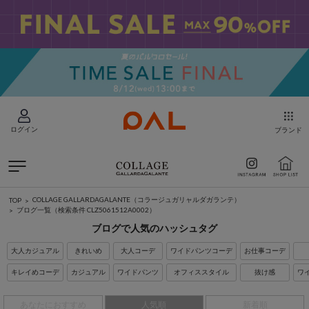
ログイン
ブランド
COLLAGE GALLARDAGALANTE（コラージュガリャルダガランテ）
TOP
ブログ一覧
（検索条件 CLZ5061512A0002）
ブログで人気のハッシュタグ
大人カジュアル
きれいめ
大人コーデ
ワイドパンツコーデ
お仕事コーデ
キレイめコーデ
カジュアル
ワイドパンツ
オフィススタイル
抜け感
ワ
あなたにおすすめ
人気順
新着順