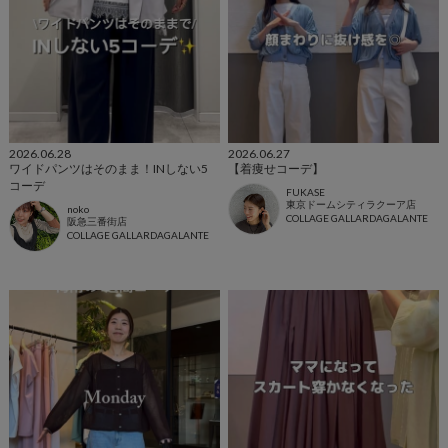
2026.06.28
2026.06.27
ワイドパンツはそのまま！INしない5
【着痩せコーデ】
コーデ
FUKASE
東京ドームシティラクーア店
noko
COLLAGE GALLARDAGALANTE
阪急三番街店
COLLAGE GALLARDAGALANTE