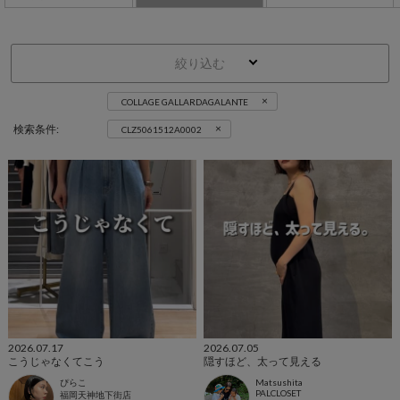
絞り込む
×
COLLAGE GALLARDAGALANTE
×
検索条件:
CLZ5061512A0002
2026.07.17
2026.07.05
こうじゃなくてこう
隠すほど、太って見える
ぴらこ
Matsushita
PALCLOSET
福岡天神地下街店