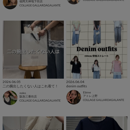
福岡天神地下街店
COLLAGE GALLARDAGALANTE
2026.06.05
2026.06.04
二の腕出したくない人はこれ着て！
denim outfits
Ebine
noko
アトレ上野
阪急三番街店
COLLAGE GALLARDAGALANTE
COLLAGE GALLARDAGALANTE