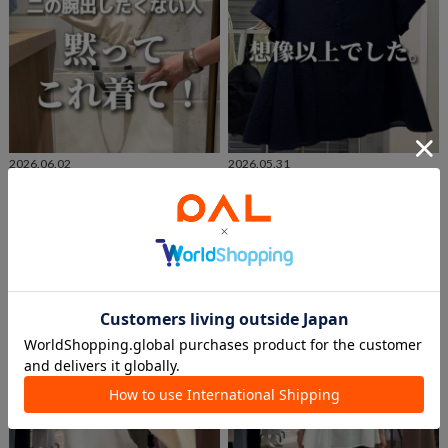
2026.06.02
2026.05.31
二の腕出したくない人は黙ってこれ着
想像以上でした
て！
ぴらこ
福岡天神地下街店
ぴらこ
COLLAGE GALLARDAGALANTE
福岡天神地下街店
COLLAGE GALLARDAGALANTE