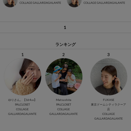
COLLAGE GALLARDAGALANTE
COLLAGE GALLARDAGALANTE
1
ランキング
1
2
3
ゆりさん。【164㎝】
Matsushita
FUKASE
PALCLOSET
PALCLOSET
東京ドームシティラクーア
COLLAGE
COLLAGE
店
GALLARDAGALANTE
GALLARDAGALANTE
COLLAGE
GALLARDAGALANTE