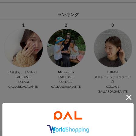
ランキング
1
2
3
ゆりさん。【164㎝】
Matsushita
FUKASE
PALCLOSET
PALCLOSET
東京ドームシティラクーア
COLLAGE
COLLAGE
店
GALLARDAGALANTE
GALLARDAGALANTE
COLLAGE
GALLARDAGALANTE