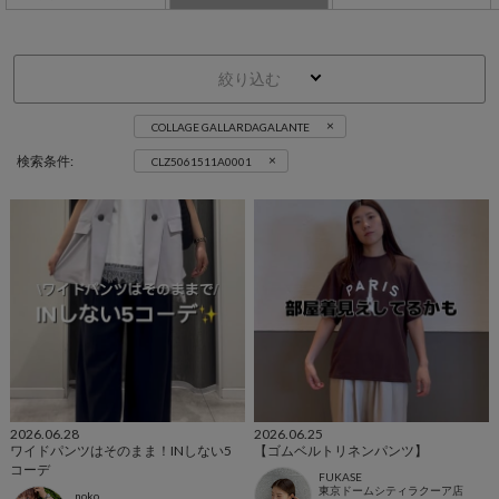
絞り込む
×
COLLAGE GALLARDAGALANTE
×
検索条件:
CLZ5061511A0001
2026.06.28
2026.06.25
ワイドパンツはそのまま！INしない5
【ゴムベルトリネンパンツ】
コーデ
FUKASE
東京ドームシティラクーア店
noko