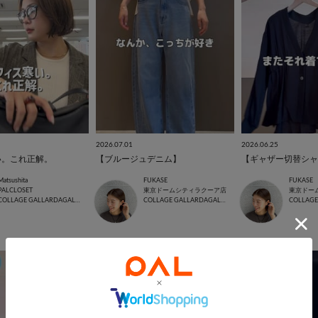
2026.07.01
2026.06.25
い。これ正解。
【ブルージュデニム】
Matsushita
FUKASE
FUKASE
PALCLOSET
東京ドームシティラクーア店
東京ドー
COLLAGE GALLARDAGALANTE
COLLAGE GALLARDAGALANTE