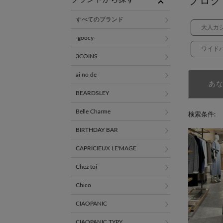
ブログ
すべてのブランド
大人カ
-goocy-
ワイド
3COINS
ai no de
あ
BEARDSLEY
Belle Charme
検索条件:
BIRTHDAY BAR
CAPRICIEUX LE'MAGE
Chez toi
Chico
CIAOPANIC
CIAOPANIC TYPY