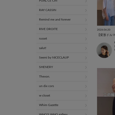
PUAL CE CIN
RAY CASSIN
Remind me and forever
RIVE DROITE
2026.06.20
【変形ドル
russet
salut!
Seemi by NICECLAUP
SHENERY
Thevon.
un dix cors
w closet
Whim Gazette
WHO'S WHO gallery