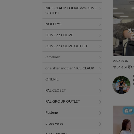
NICE CLAUP / OLIVE des OLIVE
OUTLET
NOLLEY'S
OLIVE des OLIVE
OLIVE des OLIVE OUTLET
Omekashi
2026.07.02
オフィス寒
one after another NICE CLAUP
ONEME
PAL CLOSET
PAL GROUP OUTLET
Pasterip
prose verse