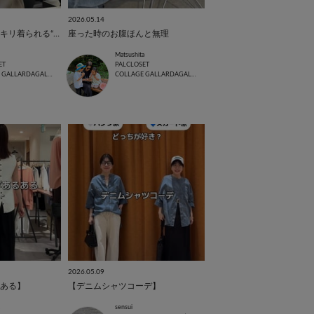
2026.05.14
インしなくてもスッキリ着られる“メッシュカーディガン”
座った時のお腹ほんと無理
Matsushita
ET
PALCLOSET
COLLAGE GALLARDAGALANTE
COLLAGE GALLARDAGALANTE
2026.05.09
ある】
【デニムシャツコーデ】
sensui