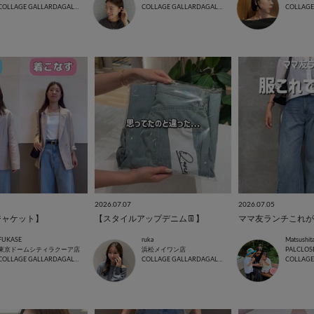
COLLAGE GALLARDAGALANTE
COLLAGE GALLARDAGALANTE
2026.07.07
2026.07.05
ジャケット】
【スタイルアップデニム👖】
ママ友ランチこれが
FUKASE
ruka
Matsushit
東京ドームシティラクーア店
浜松メイワン店
PALCLOS
COLLAGE GALLARDAGALANTE
COLLAGE GALLARDAGALANTE