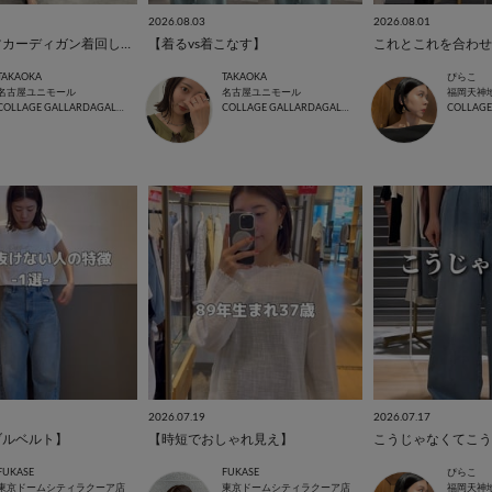
2026.08.03
2026.08.01
シアーシャツカーディガン着回し4選♡
【着るvs着こなす】
これとこれを合わせ
TAKAOKA
TAKAOKA
ぴらこ
名古屋ユニモール
名古屋ユニモール
福岡天神
COLLAGE GALLARDAGALANTE
COLLAGE GALLARDAGALANTE
2026.07.19
2026.07.17
ブルベルト】
【時短でおしゃれ見え】
こうじゃなくてこう
FUKASE
FUKASE
ぴらこ
東京ドームシティラクーア店
東京ドームシティラクーア店
福岡天神