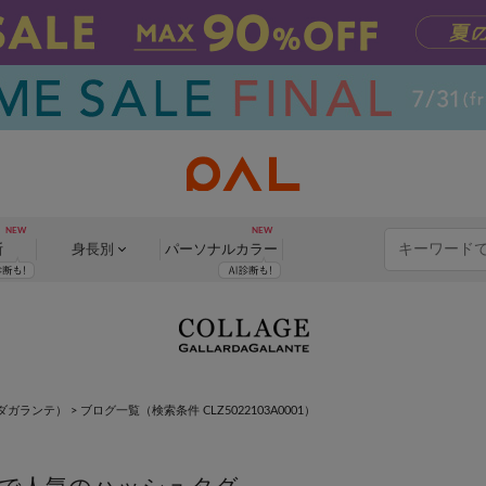
断
身長別
パーソナル
カラー
×
ャルダガランテ）
>
ブログ一覧
（検索条件 CLZ5022103A0001）