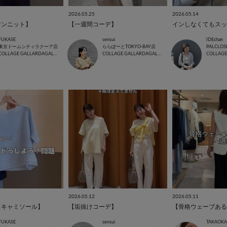
2026.05.25
2026.05.14
マンニット】
【一週間コーデ】
FUKASE
sensui
IDEchan
東京ドームシティラクーア店
ららぽーとTOKYO-BAY店
PALCLOS
COLLAGE GALLARDAGALANTE
COLLAGE GALLARDAGALANTE
2026.05.12
2026.05.11
きキャミソール】
【垢抜けコーデ】
【骨格ウェーブある
FUKASE
sensui
TAKAOKA