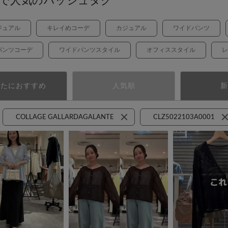
で人気のハッシュタグ
ジュアル
キレイめコーデ
カジュアル
ワイドパンツ
パンツコーデ
ワイドパンツスタイル
オフィススタイル
レ
なたにおすすめ
人気順
新
COLLAGE GALLARDAGALANTE
CLZ5022103A0001