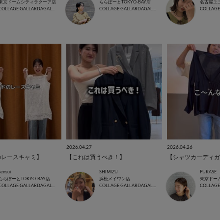
東京ドームシティラクーア店
ららぽーとTOKYO-BAY店
名古屋ユ
COLLAGE GALLARDAGALANTE
COLLAGE GALLARDAGALANTE
2026.04.27
2026.04.26
のレースキャミ】
【これは買うべき！】
【シャツカーディガ
sensui
SHIMIZU
FUKASE
ららぽーとTOKYO-BAY店
浜松メイワン店
東京ドー
COLLAGE GALLARDAGALANTE
COLLAGE GALLARDAGALANTE