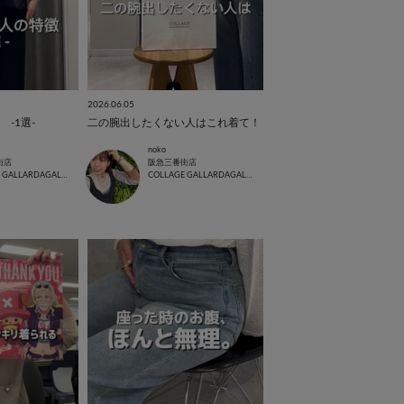
2026.06.05
-1選-
二の腕出したくない人はこれ着て！
noko
街店
阪急三番街店
COLLAGE GALLARDAGALANTE
COLLAGE GALLARDAGALANTE