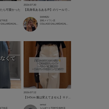
2026.07.30
たら可愛かった
【高身長あるある💭】のリールで着用したアイテムをまとめました！
SHIMIZU
地下街店
浜松メイワン店
COLLAGE GALLARDAGALANTE
COLLAGE GALLARDAGALANTE
2026.07.12
【145cm 服は変えてません】※ドルマンブラウス編
sensui
地下街店
ららぽーとTOKYO-BAY店