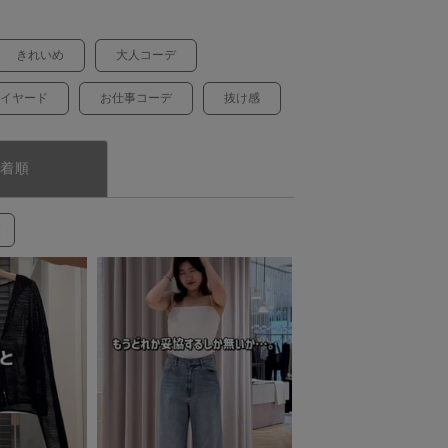
きれいめ
大人コーデ
イヤード
お仕事コーデ
抜け感
着順