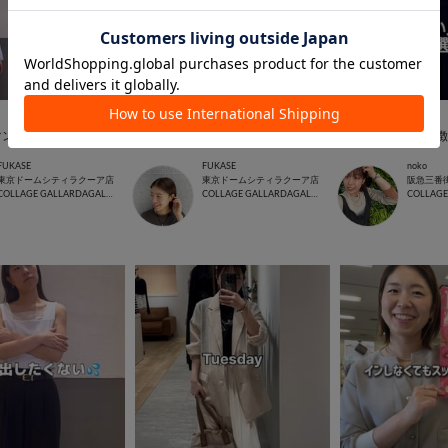
2026.06.14
2026.06.10
マンニット】
【撥水ショルダー】
垢抜けない人の特徴 
FUKASE
FUKASE
noko
東京ドームシティラクーア店
東京ドームシティラクーア店
阪急三番
COLLAGE GALLARDAGALANTE
COLLAGE GALLARDAGALANTE