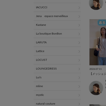
IACUCCI
Jena espace merveilleux
Kastane
La boutique BonBon
LARUTA
Lattice
LOCUST
LOUNGEDRESS
2026.07.11
【メッシュ
Lui's
mline
mystic
natural couture