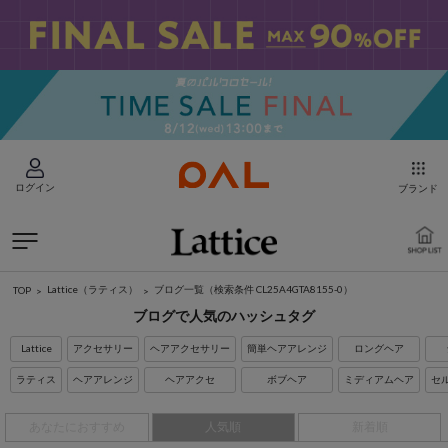
ログイン
ブランド
Lattice（ラティス）
ブログ一覧
（検索条件 CL25A4GTA8155-0）
TOP
ブログで人気のハッシュタグ
Lattice
アクセサリー
ヘアアクセサリー
簡単ヘアアレンジ
ロングヘア
ラティス
ヘアアレンジ
ヘアアクセ
ボブヘア
ミディアムヘア
セ
あなたにおすすめ
人気順
新着順