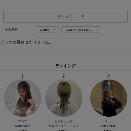
絞り込む
×
×
検索条件:
Lattice
CL25A4GTA8155-0
ブログの投稿はありません。
ランキング
1
2
3
KEECO
おがわよしの
kim
Lattice本部
札幌ステラプレイス店
Lattice本部
Lattice
Lattice
Lattice