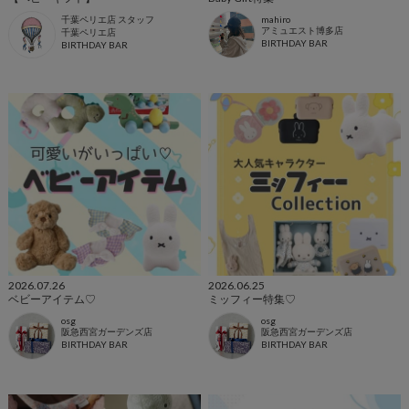
千葉ペリエ店 スタッフ
mahiro
アミュエスト博多店
千葉ペリエ店
BIRTHDAY BAR
BIRTHDAY BAR
2026.07.26
2026.06.25
ベビーアイテム♡
ミッフィー特集♡
osg
osg
阪急西宮ガーデンズ店
阪急西宮ガーデンズ店
BIRTHDAY BAR
BIRTHDAY BAR