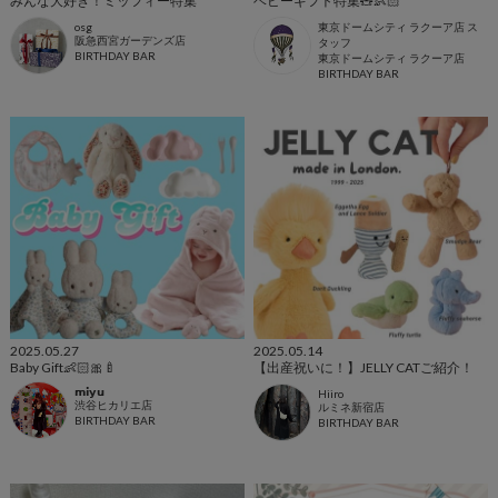
みんな大好き！ミッフィー特集
ベビーギフト特集🧸👶🏻
osg
東京ドームシティ ラクーア店 ス
阪急西宮ガーデンズ店
タッフ
BIRTHDAY BAR
東京ドームシティ ラクーア店
BIRTHDAY BAR
2025.05.27
2025.05.14
Baby Gift👶🏻🎀🍼
【出産祝いに！】JELLY CATご紹介！
𝗺𝗶𝘆𝘂
Hiiro
渋谷ヒカリエ店
ルミネ新宿店
BIRTHDAY BAR
BIRTHDAY BAR