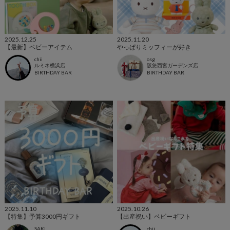
2025.12.25
2025.11.20
【最新】ベビーアイテム
やっぱりミッフィーが好き
chii
osg
ルミネ横浜店
阪急西宮ガーデンズ店
BIRTHDAY BAR
BIRTHDAY BAR
2025.11.10
2025.10.26
【特集】予算3000円ギフト
【出産祝い】ベビーギフト
SAKI
chii