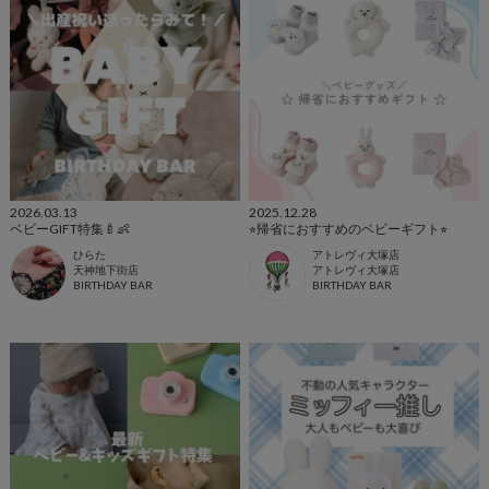
2026.03.13
2025.12.28
ベビーGIFT特集🍼👶
⭐︎帰省におすすめのベビーギフト⭐︎
ひらた
アトレヴィ大塚店
天神地下街店
アトレヴィ大塚店
BIRTHDAY BAR
BIRTHDAY BAR