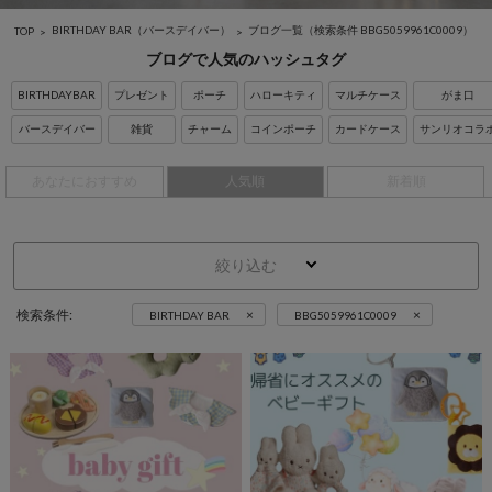
BIRTHDAY BAR（バースデイバー）
ブログ一覧
（検索条件 BBG5059961C0009）
TOP
ブログで人気のハッシュタグ
BIRTHDAYBAR
プレゼント
ポーチ
ハローキティ
マルチケース
がま口
バースデイバー
雑貨
チャーム
コインポーチ
カードケース
サンリオコラ
あなたにおすすめ
人気順
新着順
絞り込む
×
×
検索条件:
BIRTHDAY BAR
BBG5059961C0009