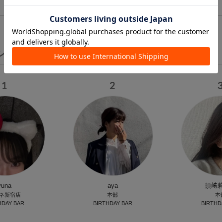
1
ング
1
2
yuna
aya
須﨑
ネ新宿店
本部
本
HDAY BAR
BIRTHDAY BAR
BIRTHD