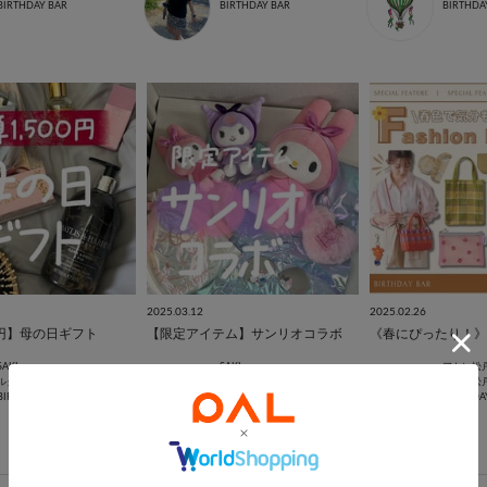
BIRTHDAY BAR
BIRTHDAY BAR
BIRTHDA
2025.03.12
2025.02.26
0円】母の日ギフト
【限定アイテム】サンリオコラボ
SAKI
SAKI
アトレ松
ルクア大阪店
ルクア大阪店
アトレ松
BIRTHDAY BAR
BIRTHDAY BAR
BIRTHDA