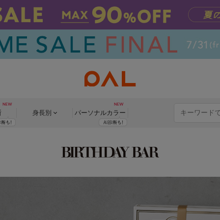
断
身長別
パーソナル
カラー