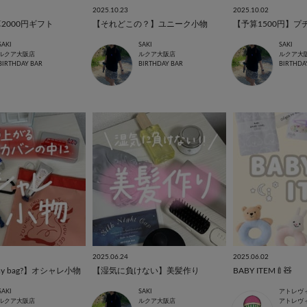
2025.10.23
2025.10.02
2000円ギフト
【それどこの？】ユニーク小物
【予算1500円】プ
SAKI
SAKI
SAKI
ルクア大阪店
ルクア大阪店
ルクア大
BIRTHDAY BAR
BIRTHDAY BAR
BIRTHDA
2025.06.24
2025.06.02
n my bag?】オシャレ小物
【湿気に負けない】美髪作り
BABY ITEM🍼🧸
SAKI
SAKI
アトレヴ
ルクア大阪店
ルクア大阪店
アトレヴ