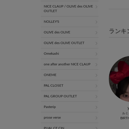
NICE CLAUP / OLIVE des OLIVE
OUTLET
NOLLEY'S
ランキ
OLIVE des OLIVE
OLIVE des OLIVE OUTLET
Omekashi
one after another NICE CLAUP
ONEME
PAL CLOSET
PAL GROUP OUTLET
Pasterip
ルミ
prose verse
BIRT
PUAL CE CIN