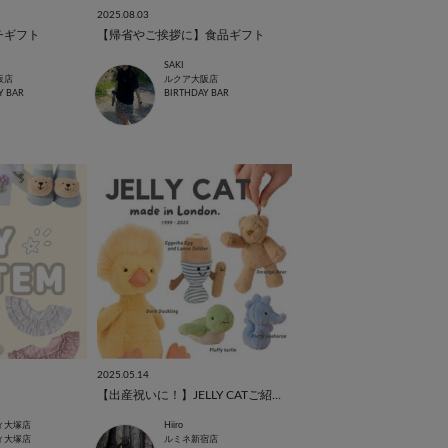
2025.08.03
チギフト
【帰省やご挨拶に】食品ギフト
SAKI
阪店
ルクア大阪店
Y BAR
BIRTHDAY BAR
2025.05.14
【出産祝いに！】JELLY CATご紹介！
ィ大塚店
Hiiro
ィ大塚店
ルミネ新宿店