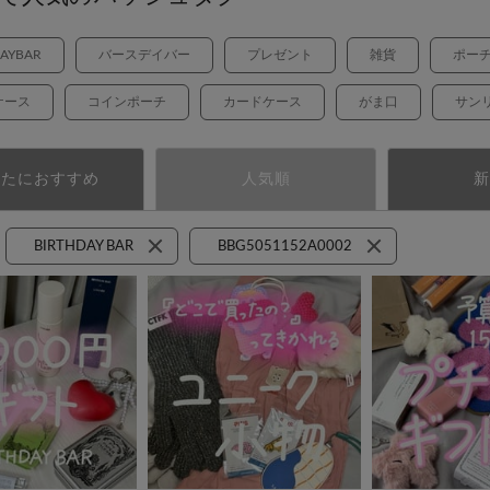
DAYBAR
バースデイバー
プレゼント
雑貨
ポー
ケース
コインポーチ
カードケース
がま口
サン
なたにおすすめ
人気順
新
BIRTHDAY BAR
BBG5051152A0002