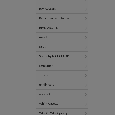
RAY CASSIN
Remind me and forever
RIVE DROITE
russet
salut!
Seemi by NICECLAUP
SHENERY
Thevon.
un dix cors
w closet
Whim Gazette
WHO'S WHO gallery