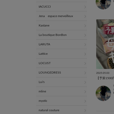
IACUCCI
Jena espace merveilleux
Kastane
La boutique BonBon
LARUTA
Lattice
LOCUST
LOUNGEDRESS
2025.05.03
【予算150
Lui's
mline
mystic
natural couture