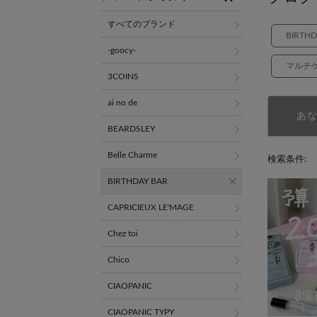
すべてのブランド
BIRTH
-goocy-
マルチ
3COINS
ai no de
あ
BEARDSLEY
Belle Charme
検索条件:
BIRTHDAY BAR
CAPRICIEUX LE'MAGE
Chez toi
Chico
CIAOPANIC
CIAOPANIC TYPY