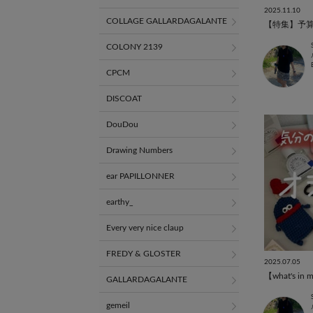
2025.11.10
COLLAGE GALLARDAGALANTE
【特集】予算
COLONY 2139
CPCM
DISCOAT
DouDou
Drawing Numbers
ear PAPILLONNER
earthy_
Every very nice claup
FREDY & GLOSTER
2025.07.05
【what's i
GALLARDAGALANTE
gemeil