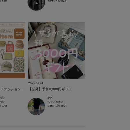
Y BAR
BIRTHDAY BAR
2025.02.24
《春にぴったり！》ファッションアイテム特集
【必見】予算3,000円ギフト
戸店
SAKI
戸店
ルクア大阪店
Y BAR
BIRTHDAY BAR