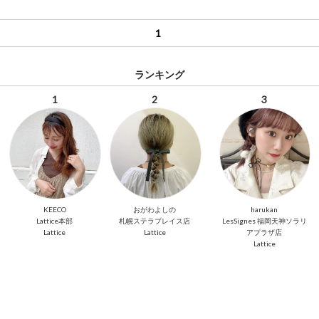
1
ランキング
1
2
3
KEECO
おがわよしの
harukan
Lattice本部
札幌ステラプレイス店
LesSignes 福岡天神ソラリ
Lattice
Lattice
アプラザ店
Lattice