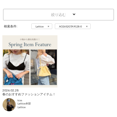
絞り込む
×
×
検索条件:
Lattice
AO26S2GTA9128-0
2026.02.28
春のおすすめファッションアイテム！
kim
Lattice本部
Lattice