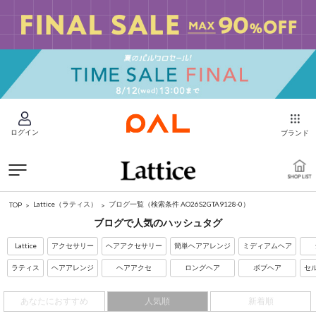
ログイン
ブランド
Lattice（ラティス）
ブログ一覧
（検索条件 AO26S2GTA9128-0）
TOP
ブログで人気のハッシュタグ
Lattice
アクセサリー
ヘアアクセサリー
簡単ヘアアレンジ
ミディアムヘア
ラティス
ヘアアレンジ
ヘアアクセ
ロングヘア
ボブヘア
セ
あなたにおすすめ
人気順
新着順