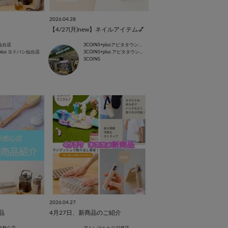
2026.04.28
【4/27(月)new】ネイルアイテム💅
仙台店
3COINS+plusアピタタウン稲沢店
+plus ヨドバシ仙台店
3COINS+plus アピタタウン稲沢店
3COINS
2026.04.27
品
4月27日、新商品のご紹介