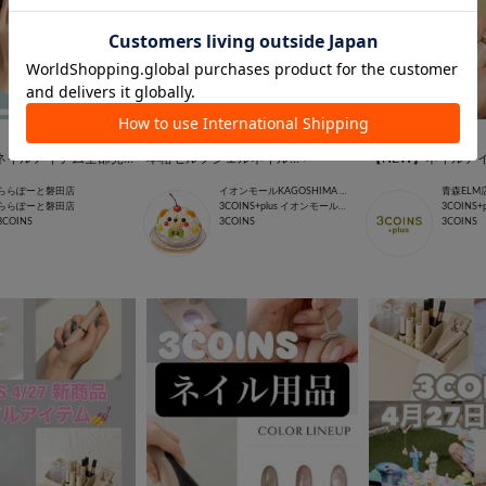
2026.04.28
2026.04.28
💅🏻NEW🎀ネイルアイテム全部見せっ
本格セルフジェルネイル…❤︎
【NEW】ネイルアイ
ららぽーと磐田店
イオンモールKAGOSHIMA BAY店
青森ELM
ららぽーと磐田店
3COINS+plus イオンモール鹿児島店
3COINS+
3COINS
3COINS
3COINS