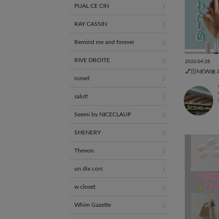
PUAL CE CIN
RAY CASSIN
Remind me and forever
RIVE DROITE
2026.04.28
russet
salut!
Seemi by NICECLAUP
SHENERY
Thevon.
un dix cors
w closet
Whim Gazette