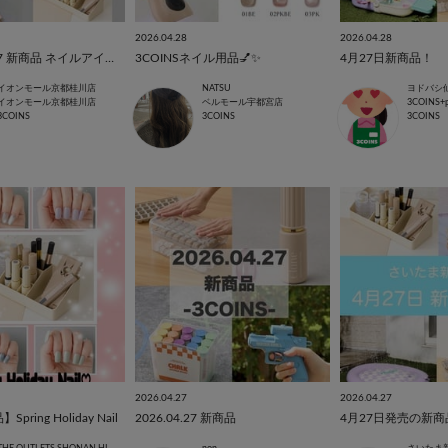
2026.04.28
2026.04.28
3COINS 4/27 新商品 ネイルアイテム💅✨
3COINSネイル用品💅✨️
4月27日新商品！
イオンモール京都桂川店
NATSU
ヨドバシ
イオンモール京都桂川店
ベルモール宇都宮店
3COINS
3COINS
3COINS
3COINS
2026.04.27
2026.04.27
pring Holiday Nail
2026.04.27 新商品
4月27日発売の新商