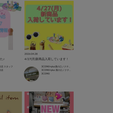
2026.04.28
た♪
4/27(月)新商品入荷しています！
田店 スタッフ
3COINS+plus溝の口ノクティプラザ店
田店
3COINS+plus 溝の口ノクティプラザ店
3COINS