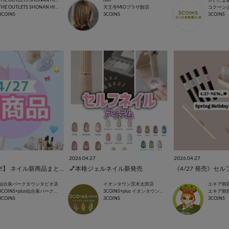
THE OUTLETS SHONAN HIRATSUKA店
non
さいたま
THE OUTLETS SHONAN HIRATSUKA
天王寺MIOプラザ館店
コクーン
3COINS
3COINS
3COINS
2026.04.27
2026.04.27
【4/27 NEW!!】 ネイル新商品まとめ💅🏻
💅本格ジェルネイル新発売
仙台泉パークタウンタピオ店
イオンタウン茨木太田店
エキア朝
3COINS+plus仙台泉パークタウンタピオ店
3COINS+plus イオンタウン茨木太田店
エキア朝
3COINS
3COINS
3COINS