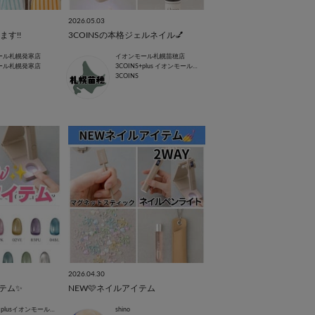
2026.05.03
す!!
3COINSの本格ジェルネイル💅
ール札幌発寒店
イオンモール札幌苗穂店
ール札幌発寒店
3COINS+plus イオンモール札幌苗穂店
3COINS
2026.04.30
テム✨
NEW🩷ネイルアイテム
3COINS＋plusイオンモール北戸田店
shino