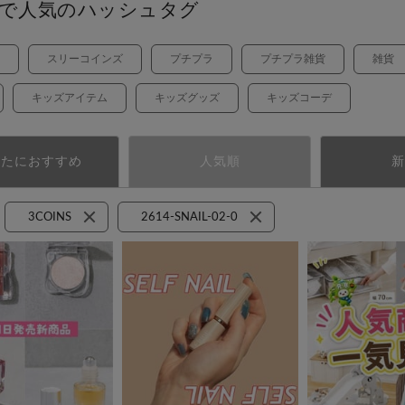
で人気のハッシュタグ
スリーコインズ
プチプラ
プチプラ雑貨
雑貨
キッズアイテム
キッズグッズ
キッズコーデ
なたにおすすめ
人気順
新
3COINS
2614-SNAIL-02-0