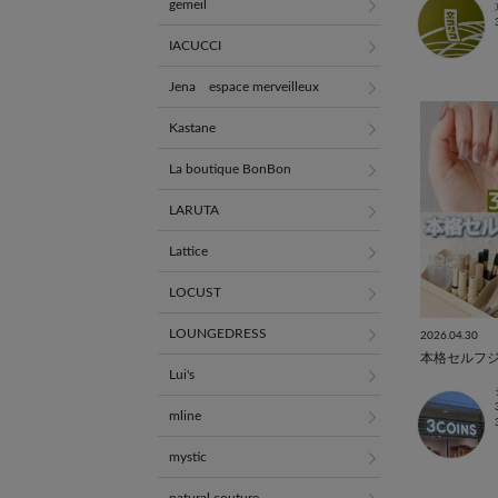
gemeil
IACUCCI
Jena espace merveilleux
Kastane
La boutique BonBon
LARUTA
Lattice
LOCUST
LOUNGEDRESS
2026.04.30
本格セルフ
Lui's
mline
mystic