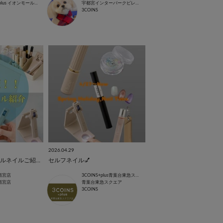
3COINS+plus イオンモール北戸田店
宇都宮インターパークビレッジ店
3COINS
2026.04.29
【今週の新作】ジェルネイルご紹介✨
セルフネイル💅
西宮店
3COINS+plus青葉台東急スクエア店
西宮店
青葉台東急スクエア
3COINS