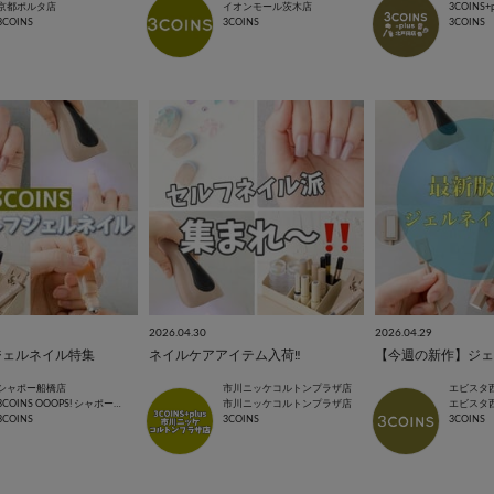
京都ポルタ店
イオンモール茨木店
3COINS
3COINS
3COINS
2026.04.30
2026.04.29
ジェルネイル特集
ネイルケアアイテム入荷‼️
シャポー船橋店
市川ニッケコルトンプラザ店
エビスタ
3COINS OOOPS! シャポー船橋店
市川ニッケコルトンプラザ店
エビスタ
3COINS
3COINS
3COINS