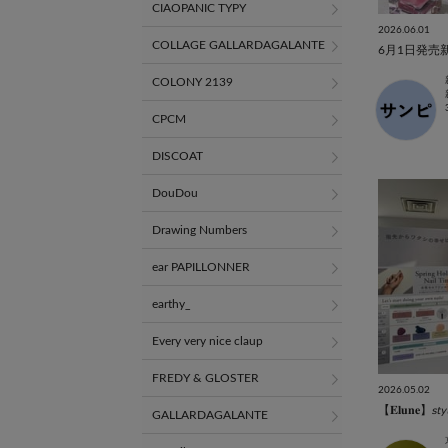
CIAOPANIC TYPY
2026.06.01
COLLAGE GALLARDAGALANTE
6月1日発売新
COLONY 2139
CPCM
DISCOAT
DouDou
Drawing Numbers
ear PAPILLONNER
earthy_
Every very nice claup
FREDY & GLOSTER
2026.05.02
【𝐄𝐥𝐮𝐧𝐞】𝘴𝘵𝘺𝘭𝘦 
GALLARDAGALANTE