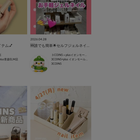
2026.04.28
テム💅
🆕誰でも簡単🌟セルフジェルネイル💅💖
店
３COINS＋plusイオンモール上尾
plus青森ELM店
3COINS+plus イオンモール上尾店
3COINS