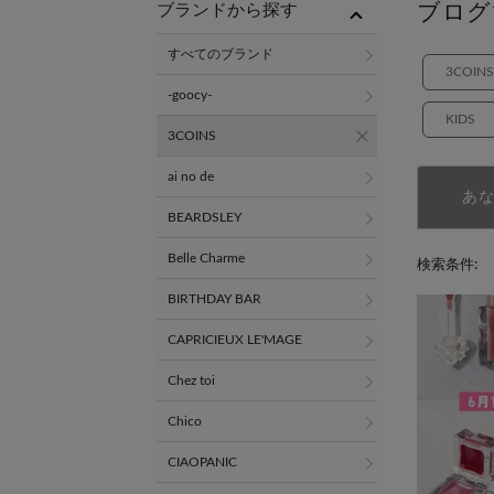
ブログ
ブランドから探す
すべてのブランド
3COINS
-goocy-
KIDS
3COINS
ai no de
あ
BEARDSLEY
Belle Charme
検索条件:
BIRTHDAY BAR
CAPRICIEUX LE'MAGE
Chez toi
Chico
CIAOPANIC