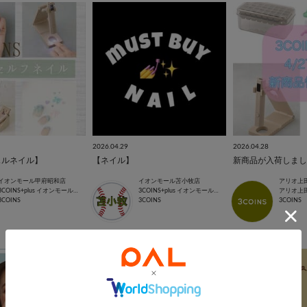
2026.04.29
2026.04.28
ェルネイル】
【ネイル】
新商品が入荷しまし
イオンモール甲府昭和店
イオンモール苫小牧店
アリオ上
3COINS+plus イオンモール甲府昭和店
3COINS+plus イオンモール苫小牧店
アリオ上
3COINS
3COINS
3COINS