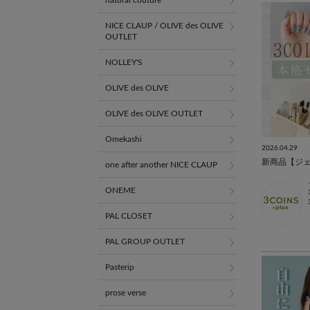
natural couture
NICE CLAUP / OLIVE des OLIVE
OUTLET
NOLLEY'S
OLIVE des OLIVE
OLIVE des OLIVE OUTLET
Omekashi
2026.04.29
新商品【ジ
one after another NICE CLAUP
ONEME
PAL CLOSET
PAL GROUP OUTLET
Pasterip
prose verse