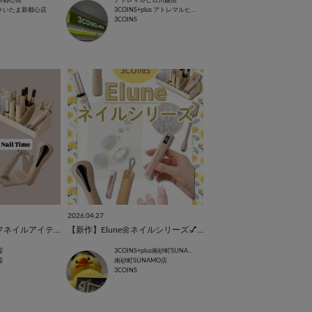
新都心店
アトレマルヒロ川越店
さいたま新都心店
3COINS+plus アトレマルヒロ川越店
3COINS
2026.04.27
《4/27 発売》セルフネイルアイテム💅
【新作】Elune🌼ネイルシリーズ💅♡
霞
3COINS+plus南砂町SUNAMO店
霞
南砂町SUNAMO店
3COINS