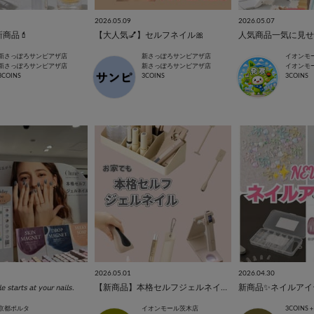
2026.05.09
2026.05.07
商品💄
【大人気💅】セルフネイル🎀
人気商品一気に見せま
新さっぽろサンピアザ店
新さっぽろサンピアザ店
イオンモ
新さっぽろサンピアザ店
新さっぽろサンピアザ店
イオンモ
3COINS
3COINS
3COINS
2026.05.01
2026.04.30
𝘵𝘢𝘳𝘵𝘴 𝘢𝘵 𝘺𝘰𝘶𝘳 𝘯𝘢𝘪𝘭𝘴.
【新商品】本格セルフジェルネイルのご紹介💅
新商品✨ネイルアイ
京都ポルタ
イオンモール茨木店