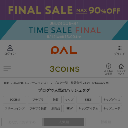
ログイン
ブランド
3COINS（スリーコインズ）
ブログ一覧
（検索条件 2614-PSHGOG02-0）
TOP
ブログで人気のハッシュタグ
3COINS
プチプラ
雑貨
キッズ
KIDS
キッズグッズ
スリーコインズ
プチプラ雑貨
新商品
NEW
キッズアイテム
キッズコーデ
あなたにおすすめ
人気順
新着順