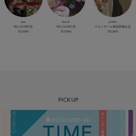
aya
Suu☺︎
junko
PAL CLOSET店
PAL CLOSET店
イオンモール幕張新都心店
3COINS
3COINS
3COINS
PICK UP