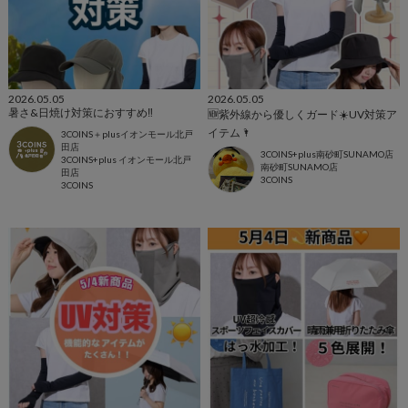
2026.05.05
2026.05.05
暑さ&日焼け対策におすすめ‼️
🆕紫外線から優しくガード☀️UV対策ア
イテム🌂
3COINS＋plusイオンモール北戸
田店
3COINS+plus南砂町SUNAMO店
3COINS+plus イオンモール北戸
南砂町SUNAMO店
田店
3COINS
3COINS