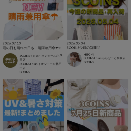
2026.07.10
2026.05.04
3COINS今週の新商品
雨の日も晴れの日も！晴雨兼用傘☂️✨
HITOMI
3COINS＋plusイオンモール北戸
3COINS+plus ららぽーと和泉店
田店
3COINS
3COINS+plus イオンモール北戸
田店
3COINS