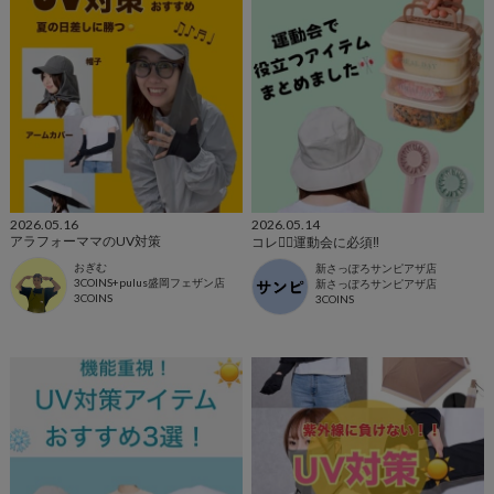
2026.05.16
2026.05.14
アラフォーママのUV対策
コレ☝🏻運動会に必須‼️
おぎむ
新さっぽろサンピアザ店
3COINS+pulus盛岡フェザン店
新さっぽろサンピアザ店
3COINS
3COINS