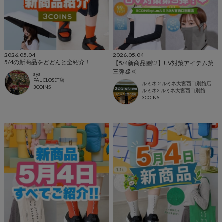
2026.05.04
2026.05.04
5/4の新商品をどどんと全紹介！
【5/4新商品🆕🤍】UV対策アイテム第
三弾👒🌞
aya
PAL CLOSET店
ルミネ２ルミネ大宮西口別館店
3COINS
ルミネ2 ルミネ大宮西口別館
3COINS