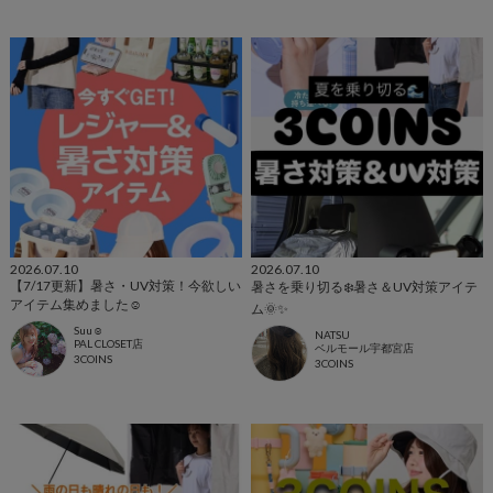
2026.07.10
2026.07.10
【7/17更新】暑さ・UV対策！今欲しい
暑さを乗り切る❄️暑さ＆UV対策アイテ
アイテム集めました☺
ム🌞✨️
Suu☺︎
NATSU
PAL CLOSET店
ベルモール宇都宮店
3COINS
3COINS