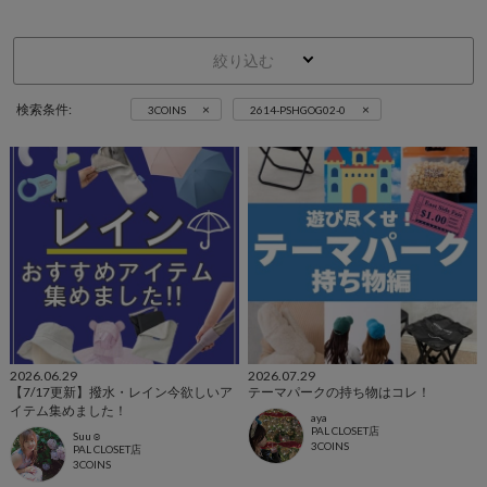
絞り込む
×
×
検索条件:
3COINS
2614-PSHGOG02-0
2026.06.29
2026.07.29
【7/17更新】撥水・レイン今欲しいア
テーマパークの持ち物はコレ！
イテム集めました！
aya
PAL CLOSET店
Suu☺︎
3COINS
PAL CLOSET店
3COINS