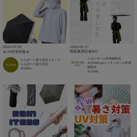
2026.07.02
2026.06.17
晴雨兼用折傘BIG
☀️UV対策特集☀️
イオンモール甲府昭和店
ららぽーと富士見店スタッフ
3COINS+plus イオンモール甲府
ららぽーと富士見店
昭和店
3COINS
3COINS