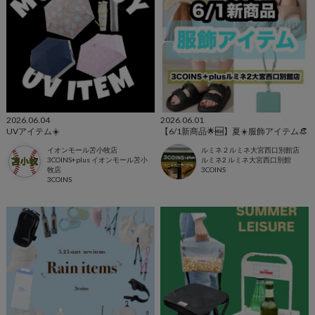
2026.06.04
2026.06.01
UVアイテム☀️
【6/1新商品🌟🆕】夏☀️服飾アイテム👒
イオンモール苫小牧店
ルミネ２ルミネ大宮西口別館店
3COINS+plus イオンモール苫小
ルミネ2 ルミネ大宮西口別館
牧店
3COINS
3COINS