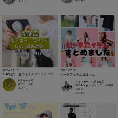
3COINS
2026.07.15
2026.07.06
7/10発売 夏のオススメアイテム💞
ビーチアイテム🏖️まとめ
枚方モール店
イオンモール札幌苗穂店
枚方モール店
3COINS+plus イオンモール札幌
3COINS
苗穂店
3COINS