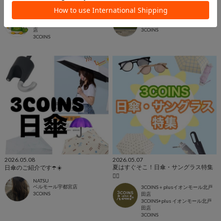
暑さに負けるな☀️❌UV対策アイテム
3COINS 5/4 新商品 UV対策アイテム☀️
３COINS＋plusイオンモール上尾
イオンモール京都桂川店
3COINS+plus イオンモール上尾
イオンモール京都桂川店
店
3COINS
3COINS
2026.05.08
2026.05.07
夏はすぐそこ！日傘・サングラス特集
日傘のご紹介です☂️☀️
❤️‍🔥
NATSU
ベルモール宇都宮店
3COINS＋plusイオンモール北戸
3COINS
田店
3COINS+plus イオンモール北戸
田店
3COINS