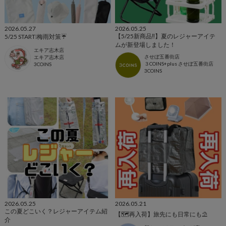
2026.05.27
2026.05.25
【5/25新商品‼️】夏のレジャーアイテ
5/25 START❕梅雨対策☔️
ムが新登場しました！
エキア志木店
させぼ五番街店
エキア志木店
３COINS+plus させぼ五番街店
3COINS
3COINS
2026.05.25
2026.05.21
この夏どこいく？レジャーアイテム紹
【🗺再入荷】旅先にも日常にも⛱️
介