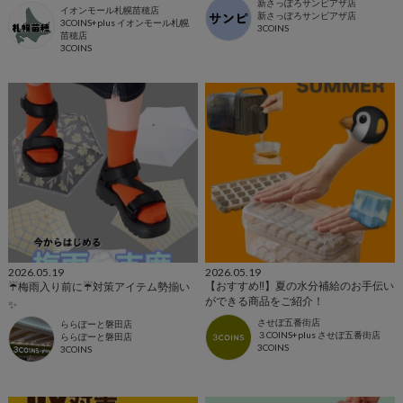
新さっぽろサンピアザ店
イオンモール札幌苗穂店
新さっぽろサンピアザ店
3COINS+plus イオンモール札幌
3COINS
苗穂店
3COINS
2026.05.19
2026.05.19
【おすすめ‼️】夏の水分補給のお手伝い
☔️梅雨入り前に☔️対策アイテム勢揃い
ができる商品をご紹介！
✨
させぼ五番街店
ららぽーと磐田店
３COINS+plus させぼ五番街店
ららぽーと磐田店
3COINS
3COINS