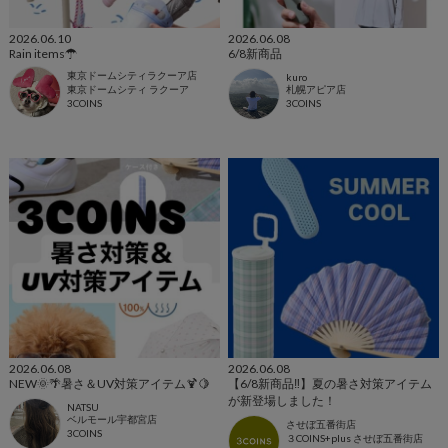
2026.06.10
2026.06.08
Rain items☂
6/8新商品
東京ドームシティラクーア店
kuro
東京ドームシティ ラクーア
札幌アピア店
3COINS
3COINS
2026.06.08
2026.06.08
NEW🌞🌴暑さ＆UV対策アイテム🍹🍋
【6/8新商品‼️】夏の暑さ対策アイテム
が新登場しました！
NATSU
ベルモール宇都宮店
させぼ五番街店
3COINS
３COINS+plus させぼ五番街店