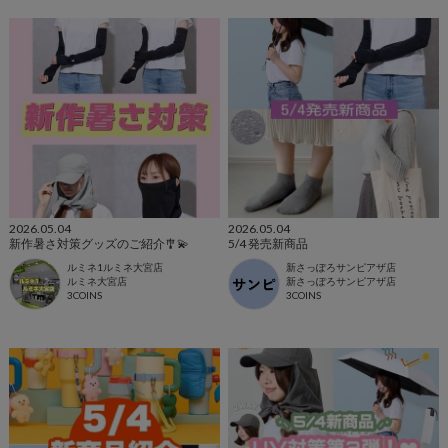
2026.05.04
2026.05.04
新作暑さ対策グッズのご紹介🎐💫
5/4 発売新商品
ルミネ1ルミネ大宮店
新さっぽろサンピアザ店
ルミネ大宮店
新さっぽろサンピアザ店
3COINS
3COINS