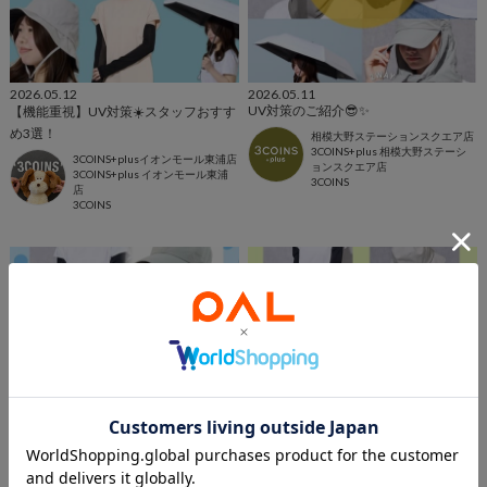
2026.05.12
2026.05.11
UV対策のご紹介😎✨
【機能重視】UV対策☀️スタッフおすす
め3選！
相模大野ステーションスクエア店
3COINS+plus 相模大野ステーシ
3COINS+plusイオンモール東浦店
ョンスクエア店
3COINS+plus イオンモール東浦
3COINS
店
3COINS
2026.05.09
2026.05.08