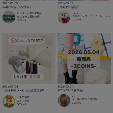
2026.05.05
2026.05.04
5/4新商品【UV対策】
5月4日💛新商品
ららぽーと愛知東郷店
shino
宇都宮インターパークビレッジ店
ららぽーと愛知東郷
3COINS
3COINS
2026.05.04
2026.05.04
2026.05.04 新商品
《5/4 発売 ☀️🕶️》UV対策第2弾
non
エキア朝霞
天王寺MIOプラザ館店
エキア朝霞
3COINS
3COINS