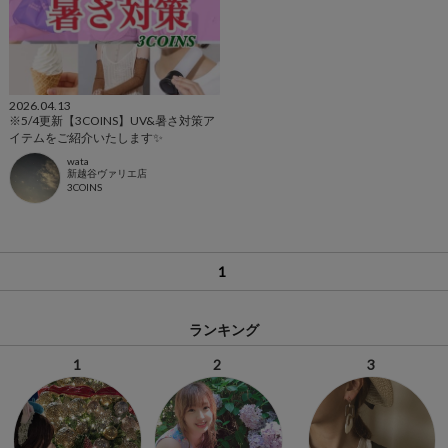
2026.04.13
※5/4更新【3COINS】UV&暑さ対策ア
イテムをご紹介いたします✨
wata
新越谷ヴァリエ店
3COINS
1
ランキング
1
2
3