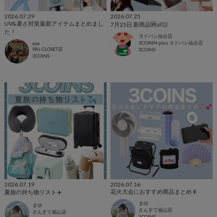
2026.07.29
2026.07.25
UV&暑さ対策最新アイテムまとめまし
7月25日 新商品🆕👶🏻
た！
ヨドバシ仙台店
3COINS+plus ヨドバシ仙台店
aya
PAL CLOSET店
3COINS
3COINS
2026.07.19
2026.07.16
花火大会におすすめ商品まとめ🎇
夏旅の持ち物リスト✈️
まゆ
まゆ
さんすて福山店
さんすて福山店
3COINS