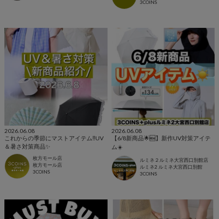
3COINS
2026.06.08
2026.06.08
これからの季節にマストアイテム‼️UV
【6/8新商品🌟🆕】新作UV対策アイテ
＆暑さ対策商品✨
ム☀️
枚方モール店
ルミネ２ルミネ大宮西口別館店
枚方モール店
ルミネ2 ルミネ大宮西口別館
3COINS
3COINS