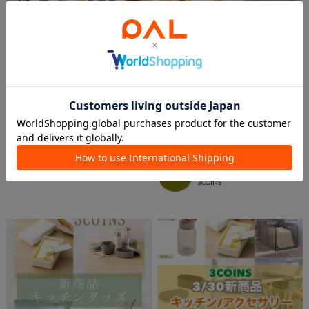
2026.04.03
2026.04.03
作り置きや食品の保存に🍅🍖🥬
【新作登場】用途に合わせた便利保存
容器入荷しました！
NATSU
ベルモール宇都宮店
ららぽーと富士見店スタッフ
3COINS
ららぽーと富士見店
3COINS