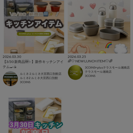
2026.03.30
2026.03.25
🌈🤍 NEW LUNCH ITEM🤍🌈
【3/30 新商品🆕✨】新作キッチンアイ
テム🍳🍙
3COINS+plusテラスモール湘南店
テラスモール湘南店
ルミネ２ルミネ大宮西口別館店
3COINS
ルミネ2 ルミネ大宮西口別館
3COINS