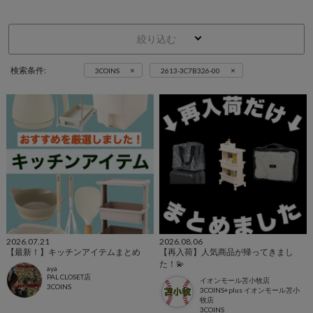
絞り込む
×
×
検索条件:
3COINS
2613-3C7B326-00
2026.07.21
2026.08.06
【最新！】キッチンアイテムまとめ
【再入荷】人気商品が帰ってきまし
た！💫
aya
PAL CLOSET店
イオンモール苫小牧店
3COINS
3COINS+plus イオンモール苫小
牧店
3COINS