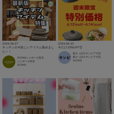
2026.06.27
2026.06.13
キッチンの今欲しいアイテム集めまし
今だけ10%OFF⏰
た！！
新さっぽろサンピアザ店
新さっぽろサンピアザ店
3COINSシャポー小岩店
3COINS
シャポー小岩店
3COINS