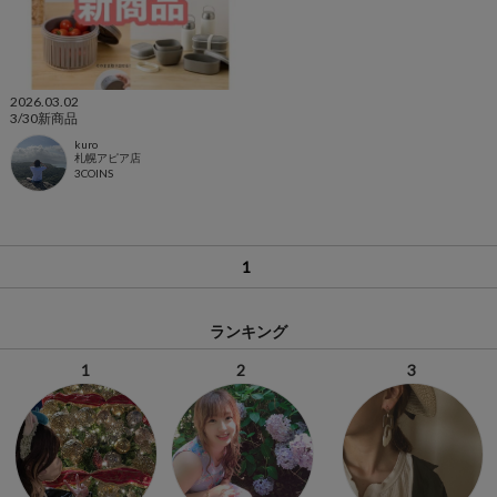
2026.03.02
3/30新商品
kuro
札幌アピア店
3COINS
1
ランキング
1
2
3