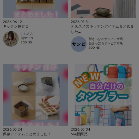
2026.06.12
2026.05.31
キッチン保存🫙
オススメのキッチンアイテムまとめま
した🍳
こじさん
関マーゴ
新さっぽろサンピアザ店
3COINS
新さっぽろサンピアザ店
3COINS
2026.05.24
2026.05.04
保存アイテムまとめました！
5/4新商品