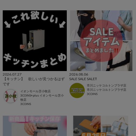
2026.07.27
2026.08.06
【キッチン】 欲しいが見つかるはず
SALE SALE SALE‼️
です
市川ニッケコルトンプラザ店
市川ニッケコルトンプラザ店
イオンモール苫小牧店
3COINS
3COINS+plus イオンモール苫小
牧店
3COINS