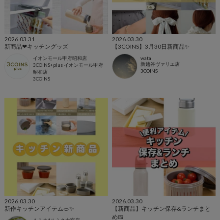
2026.03.31
2026.03.30
新商品❤キッチングッズ
【3COINS】3月30日新商品✨
イオンモール甲府昭和店
wata
新越谷ヴァリエ店
3COINS+plus イオンモール甲府
3COINS
昭和店
3COINS
2026.03.30
2026.03.30
新作キッチンアイテム🥗✨
【新商品】キッチン保存&ランチまと
め🍱