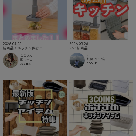
2026.05.25
2026.05.26
新商品！キッチン保存🫙
5/25新商品
こじさん
kuro
札幌アピア店
関マーゴ
3COINS
3COINS