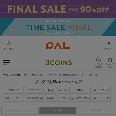
ログイン
ブランド
3COINS（スリーコインズ）
ブログ一覧
（検索条件 2613-3C7B326-00）
TOP
ブログで人気のハッシュタグ
3COINS
プチプラ
雑貨
キッズ
NEW
キッズグッズ
スリーコインズ
プチプラ雑貨
新商品
KIDS
キッズアイテム
キッズコーデ
あなたにおすすめ
人気順
新着順