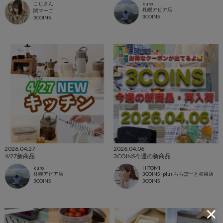
こじさん
kuro
札幌アピア店
関マーゴ
3COINS
3COINS
2026.04.27
2026.04.06
4/27新商品
3COINS今週の新商品
kuro
HITOMI
札幌アピア店
3COINS+plus ららぽーと和泉店
3COINS
3COINS