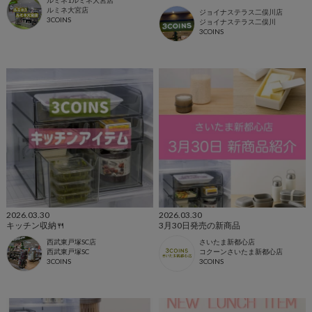
ルミネ1ルミネ大宮店
ルミネ大宮店
ジョイナステラス二俣川店
3COINS
ジョイナステラス二俣川
3COINS
2026.03.30
2026.03.30
キッチン収納🍴
3月30日発売の新商品
西武東戸塚SC店
さいたま新都心店
西武東戸塚SC
コクーンさいたま新都心店
3COINS
3COINS