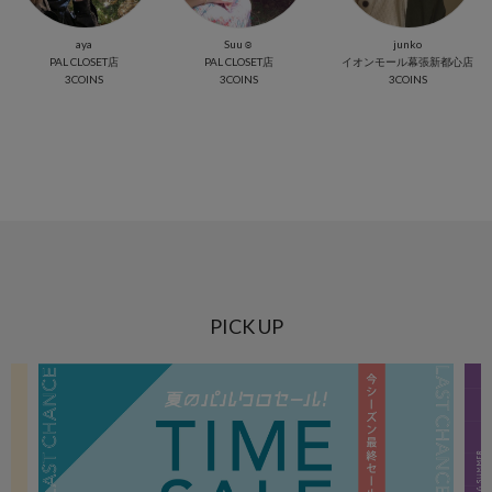
aya
Suu☺︎
junko
PAL CLOSET店
PAL CLOSET店
イオンモール幕張新都心店
3COINS
3COINS
3COINS
PICK UP