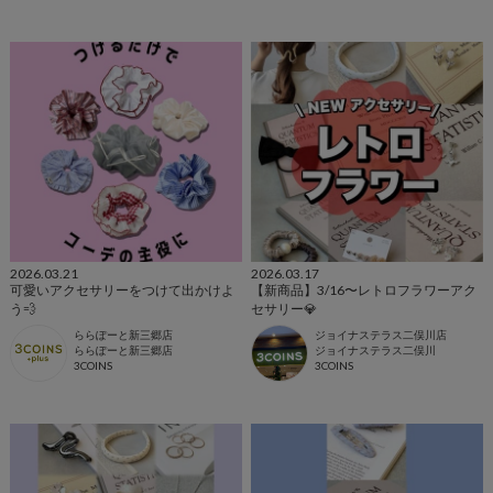
2026.03.21
2026.03.17
可愛いアクセサリーをつけて出かけよ
【新商品】3/16〜レトロフラワーアク
う💨
セサリー💎
ららぽーと新三郷店
ジョイナステラス二俣川店
ららぽーと新三郷店
ジョイナステラス二俣川
3COINS
3COINS