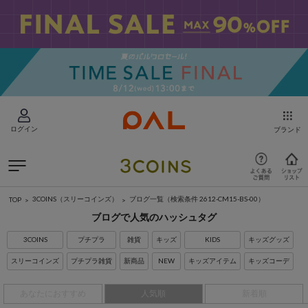
ログイン
ブランド
3COINS（スリーコインズ）
ブログ一覧
（検索条件 2612-CM15-BS-00）
TOP
ブログで人気のハッシュタグ
3COINS
プチプラ
雑貨
キッズ
KIDS
キッズグッズ
スリーコインズ
プチプラ雑貨
新商品
NEW
キッズアイテム
キッズコーデ
あなたにおすすめ
人気順
新着順