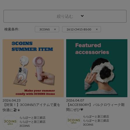
絞り込む
×
×
検索条件:
3COINS
2612-CM15-BS-00
2026.04.23
2026.04.07
【対策！】3COINSのアイテムで夏を
【ACCESSORY】 パルクロウィーク期
間にぜひ💗
快適に🏖☀️
ららぽーと新三郷店
ららぽーと新三郷店
ららぽーと新三郷店
ららぽーと新三郷店
3COINS
3COINS