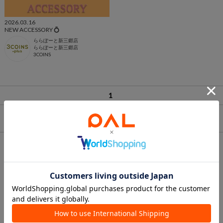
2026.03.16
NEW ACCESSORY 💍
ららぽーと新三郷店
ららぽーと新三郷店
3COINS
1
ランキング
1
2
3
aya
Suu☺︎
junko