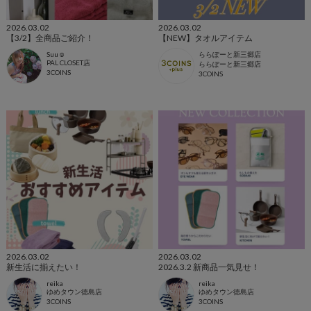
2026.03.02
2026.03.02
【3/2】全商品ご紹介！
【NEW】タオルアイテム
Suu☺︎
ららぽーと新三郷店
PAL CLOSET店
ららぽーと新三郷店
3COINS
3COINS
2026.03.02
2026.03.02
新生活に揃えたい！
2026.3.2 新商品一気見せ！
reika
reika
ゆめタウン徳島店
ゆめタウン徳島店
3COINS
3COINS