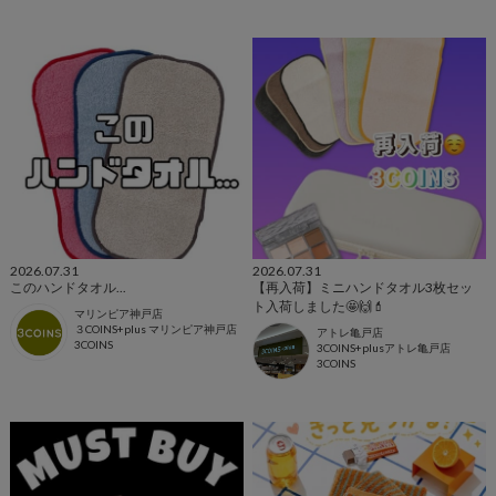
2026.07.31
2026.07.31
このハンドタオル...
【再入荷】ミニハンドタオル3枚セッ
ト入荷しました🤩🙌💄
マリンピア神戸店
３COINS+plus マリンピア神戸店
アトレ亀戸店
3COINS
3COINS+plusアトレ亀戸店
3COINS