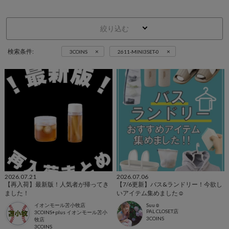
絞り込む
×
×
検索条件:
3COINS
2611-MINI3SET-0
2026.07.21
2026.07.06
【再入荷】最新版！人気者が帰ってき
【7/6更新】バス&ランドリー！今欲し
ました！
いアイテム集めました☺
イオンモール苫小牧店
Suu☺︎
PAL CLOSET店
3COINS+plus イオンモール苫小
3COINS
牧店
3COINS