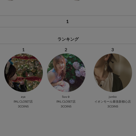
1
ランキング
1
2
3
aya
Suu☺︎
junko
PAL CLOSET店
PAL CLOSET店
イオンモール幕張新都心店
3COINS
3COINS
3COINS