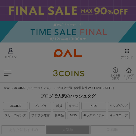
ログイン
ブランド
3COINS（スリーコインズ）
ブログ一覧
（検索条件 2611-MINI3SET-0）
TOP
ブログで人気のハッシュタグ
3COINS
プチプラ
雑貨
キッズ
KIDS
キッズグッズ
スリーコインズ
プチプラ雑貨
新商品
NEW
キッズアイテム
キッズコーデ
あなたにおすすめ
人気順
新着順