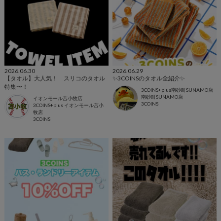
2026.06.30
2026.06.29
【タオル】大人気！ スリコのタオル
✨3COINSのタオル全紹介✨
特集〜！
3COINS+plus南砂町SUNAMO店
南砂町SUNAMO店
イオンモール苫小牧店
3COINS
3COINS+plus イオンモール苫小
牧店
3COINS