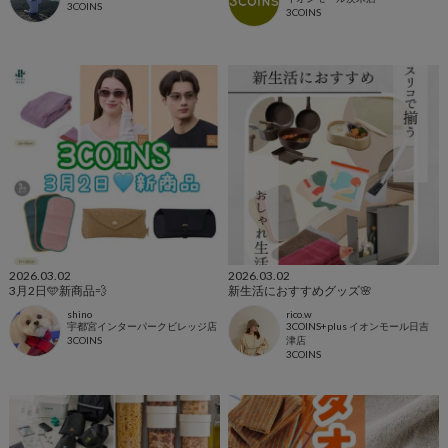
3COINS
3COINS
2026.03.02
2026.03.02
3月2日🩵新商品💨
新生活におすすめグッズ🌸
shino
rico.w
宇都宮インターパークビレッジ店
3COINS+plus イオンモール日吉
3COINS
津店
3COINS