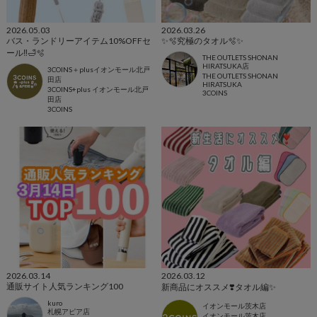
2026.05.03
2026.03.26
バス・ランドリーアイテム10%OFFセ
✨🫧究極のタオル🫧✨
ール‼️🛁🫧
THE OUTLETS SHONAN
HIRATSUKA店
3COINS＋plusイオンモール北戸
THE OUTLETS SHONAN
田店
HIRATSUKA
3COINS+plus イオンモール北戸
3COINS
田店
3COINS
2026.03.14
2026.03.12
通販サイト人気ランキング100
新商品にオススメ❣️タオル編✨
kuro
イオンモール茨木店
札幌アピア店
イオンモール茨木店