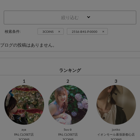
絞り込む
×
×
検索条件:
3COINS
2516-B41-P-0000
ブログの投稿はありません。
ランキング
1
2
3
aya
Suu☺︎
junko
PAL CLOSET店
PAL CLOSET店
イオンモール幕張新都心店
3COINS
3COINS
3COINS