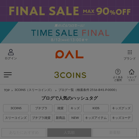
ログイン
ブランド
3COINS（スリーコインズ）
ブログ一覧
（検索条件 2516-B41-P-0000）
TOP
ブログで人気のハッシュタグ
3COINS
プチプラ
雑貨
キッズ
KIDS
キッズグッズ
スリーコインズ
プチプラ雑貨
新商品
NEW
キッズアイテム
キッズコーデ
あなたにおすすめ
人気順
新着順