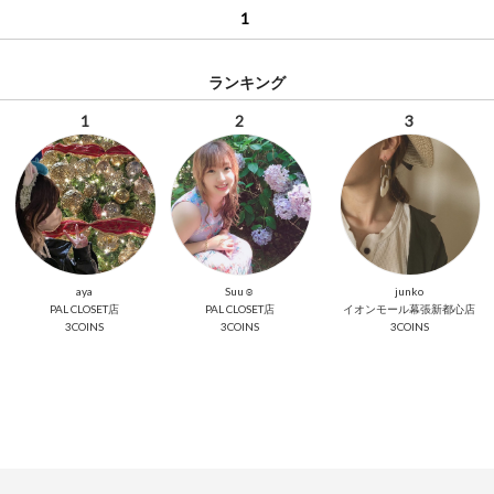
1
ランキング
1
2
3
aya
Suu☺︎
junko
PAL CLOSET店
PAL CLOSET店
イオンモール幕張新都心店
3COINS
3COINS
3COINS