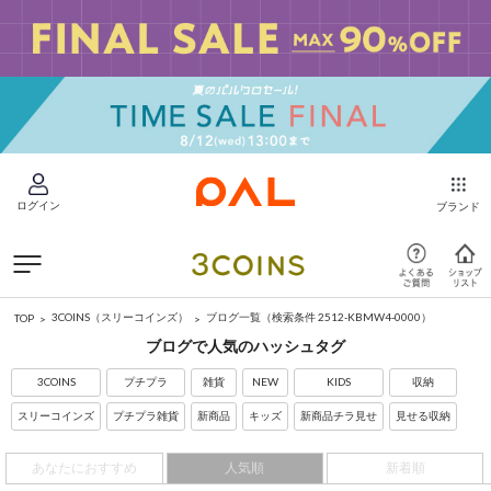
ログイン
ブランド
3COINS（スリーコインズ）
ブログ一覧
（検索条件 2512-KBMW4-0000）
TOP
ブログで人気のハッシュタグ
3COINS
プチプラ
雑貨
NEW
KIDS
収納
スリーコインズ
プチプラ雑貨
新商品
キッズ
新商品チラ見せ
見せる収納
あなたにおすすめ
人気順
新着順