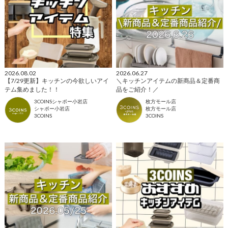
2026.08.02
2026.06.27
【7/29更新】キッチンの今欲しいアイ
＼キッチンアイテムの新商品＆定番商
テム集めました！！
品をご紹介！／
3COINSシャポー小岩店
枚方モール店
シャポー小岩店
枚方モール店
3COINS
3COINS