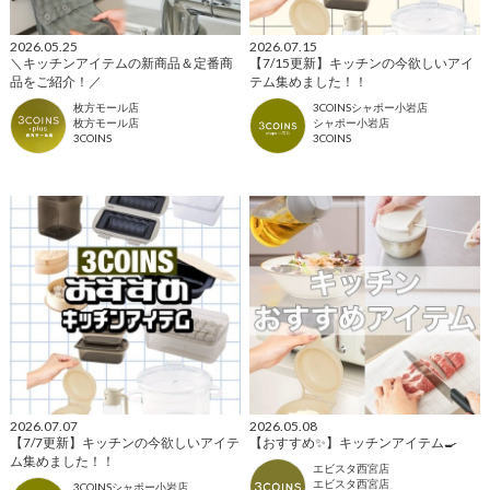
2026.05.25
2026.07.15
＼キッチンアイテムの新商品＆定番商
【7/15更新】キッチンの今欲しいアイ
品をご紹介！／
テム集めました！！
枚方モール店
3COINSシャポー小岩店
枚方モール店
シャポー小岩店
3COINS
3COINS
2026.07.07
2026.05.08
【7/7更新】キッチンの今欲しいアイテ
【おすすめ✨】キッチンアイテム🍳
ム集めました！！
エビスタ西宮店
エビスタ西宮店
3COINSシャポー小岩店