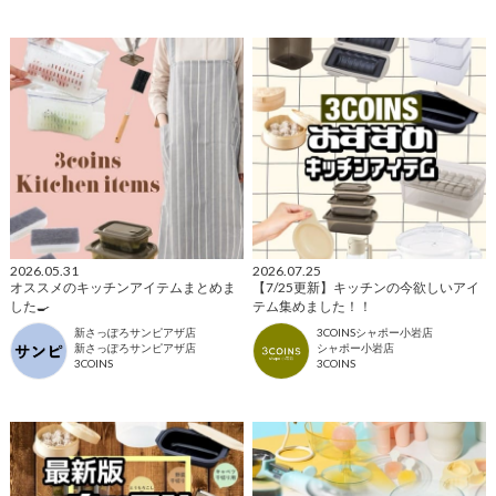
2026.05.31
2026.07.25
オススメのキッチンアイテムまとめま
【7/25更新】キッチンの今欲しいアイ
した🍳
テム集めました！！
新さっぽろサンピアザ店
3COINSシャポー小岩店
新さっぽろサンピアザ店
シャポー小岩店
3COINS
3COINS