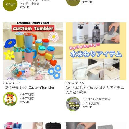
3COINS
シャポー小岩店
3COINS
2026.05.04
2026.04.16
《5/4 発売🥤✨》Custom Tumbler
新生活におすすめ✨水まわりアイテム
のご紹介🚰🧼
エキア朝霞
エキア朝霞
ルミネ1ルミネ大宮店
3COINS
ルミネ大宮店
3COINS