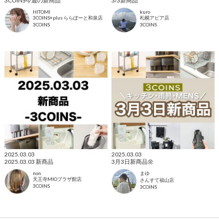
3COINS今週の新商品
3/3新商品
HITOMI
kuro
3COINS+plus ららぽーと和泉店
札幌アピア店
3COINS
3COINS
2025.03.03
2025.03.03
2025.03.03 新商品
3月3日新商品🌼
non
まゆ
天王寺MIOプラザ館店
さんすて福山店
3COINS
3COINS