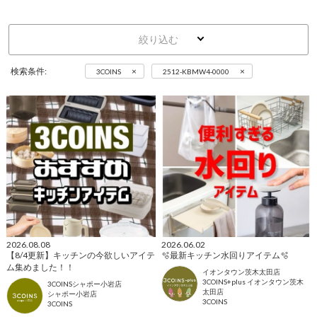
絞り込む
×
×
検索条件:
3COINS
2512-KBMW4-0000
2026.08.08
2026.06.02
【8/4更新】キッチンの今欲しいアイテ
🫧最新キッチン水回りアイテム🫧
ム集めました！！
イオンタウン茨木太田店
3COINS+plus イオンタウン茨木
3COINSシャポー小岩店
太田店
シャポー小岩店
3COINS
3COINS