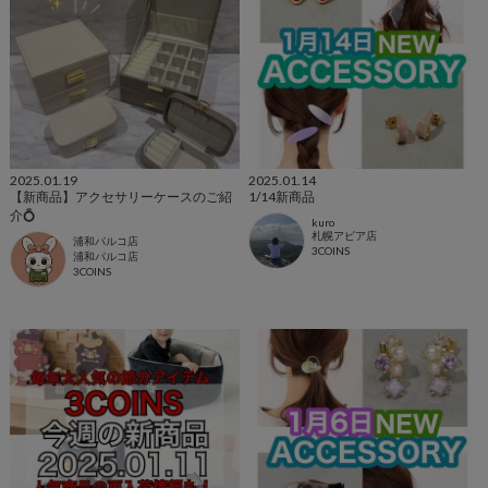
2025.01.19
2025.01.14
【新商品】アクセサリーケースのご紹
1/14新商品
介💍
kuro
札幌アピア店
浦和パルコ店
3COINS
浦和パルコ店
3COINS