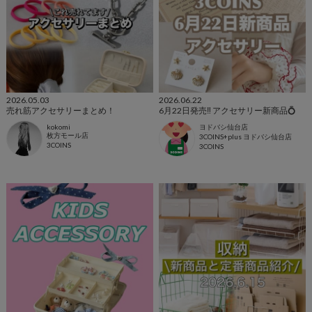
2026.05.03
2026.06.22
売れ筋アクセサリーまとめ！
6月22日発売‼︎ アクセサリー新商品💍
kokomi
ヨドバシ仙台店
枚方モール店
3COINS+plus ヨドバシ仙台店
3COINS
3COINS