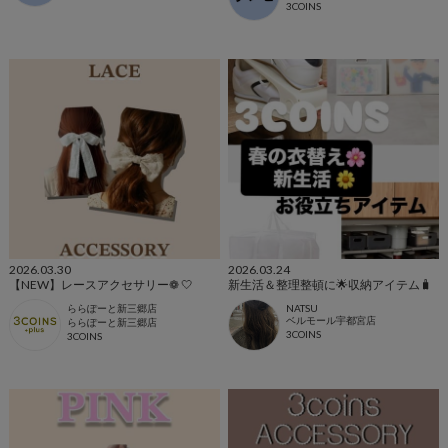
3COINS
2026.03.30
2026.03.24
【NEW】レースアクセサリー❁︎ 🤍
新生活＆整理整頓に🌟収納アイテム🧳
ららぽーと新三郷店
NATSU
ベルモール宇都宮店
ららぽーと新三郷店
3COINS
3COINS