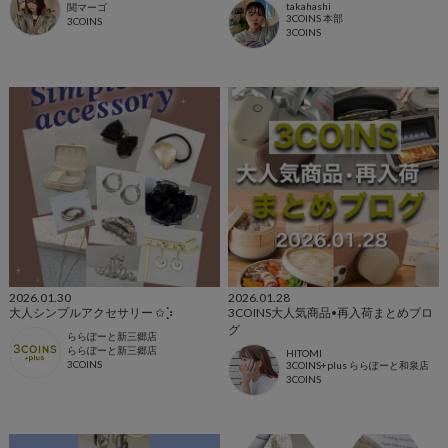
takahashi
関マーゴ
3COINS 本部
3COINS
3COINS
2026.01.30
2026.01.28
大人シンプルアクセサリー ✩⡱
3COINS大人気商品•再入荷まとめブロ
グ
ららぽーと新三郷店
ららぽーと新三郷店
HITOMI
3COINS
3COINS+plus ららぽーと和泉店
3COINS