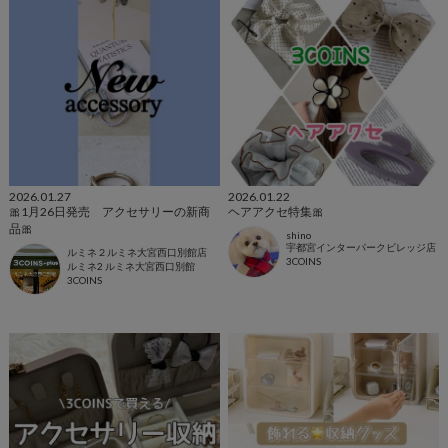
2026.01.27
2026.01.22
🎀1月26日発売 アクセサリーの新商
ヘアアクセ特集🎀
品🎀
shino
宇都宮インターパークビレッジ店
ルミネ２ルミネ大宮西口別館店
3COINS
ルミネ2 ルミネ大宮西口別館
3COINS