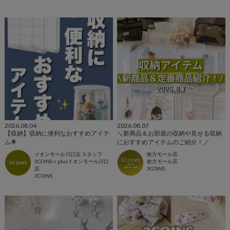
2026.08.04
2026.08.07
【収納】収納に便利なおすすめアイテ
＼新商品＆お部屋の収納や見せる収納
ム🌟
におすすめアイテムのご紹介！／
イオンモール川口店 スタッフ
枚方モール店
3COINS＋plusイオンモール川口
枚方モール店
店
3COINS
3COINS