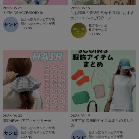
2026.06.21
2026.06.15
👧🏻KIDS ACCESSORY🎀
＼お部屋の収納や見せる収納におすす
めアイテムのご紹介！／
新さっぽろサンピアザ店
新さっぽろサンピアザ店
枚方モール店
3COINS
枚方モール店
3COINS
2026.06.03
2026.05.19
おすすめの服飾アイテムまとめました
👱🏻‍♀️NEWヘアアクセサリー🎀
👗
新さっぽろサンピアザ店
新さっぽろサンピアザ店
新さっぽろサンピアザ店
3COINS
新さっぽろサンピアザ店