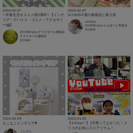
2026.02.07
2026.02.07
✨🌸新生活オススメ第2弾🌸✨【インテ
3COINS今週の新商品と再入荷
リア・デバイス・コスメ・アクセサリ
HITOMI
ー編】
3COINS+plus ららぽーと和泉店
3COINS
3COINS+plusテラスモール湘南店
テラスモール湘南店
3COINS
2026.02.04
2026.01.30
【1/23up！】1月買ってよかった！ス
もこもこインテリア❣️
リコのお気に入りアイテム！
こじさん