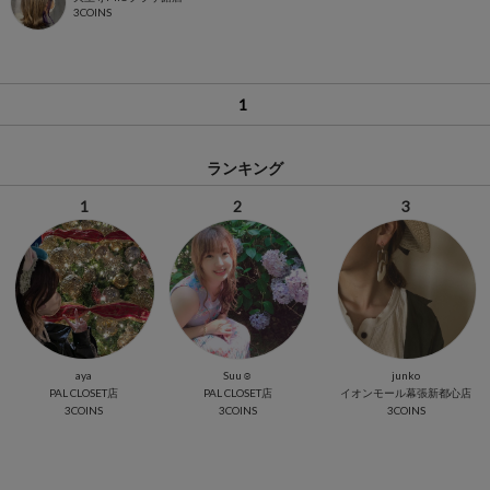
3COINS
1
ランキング
1
2
3
aya
Suu☺︎
junko
PAL CLOSET店
PAL CLOSET店
イオンモール幕張新都心店
3COINS
3COINS
3COINS