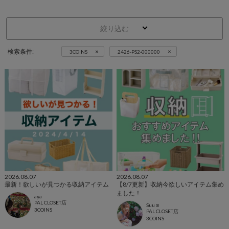
絞り込む
×
×
検索条件:
3COINS
2426-PS2-000000
2026.08.07
2026.08.07
最新！欲しいが見つかる収納アイテム
【8/7更新】収納今欲しいアイテム集め
ました！
aya
PAL CLOSET店
Suu☺︎
3COINS
PAL CLOSET店
3COINS