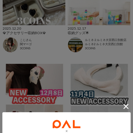
2025.12.20
2025.12.17
💎アクセサリー収納BOX💎
収納グッズ🌟
こじさん
ルミネ２ルミネ大宮西口別館店
関マーゴ
ルミネ2 ルミネ大宮西口別館
3COINS
3COINS
2025.12.08
2025.11.13
12/8新商品
11/4新商品