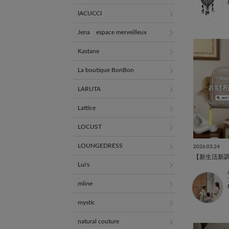
IACUCCI
Jena espace merveilleux
Kastane
La boutique BonBon
LARUTA
Lattice
LOCUST
LOUNGEDRESS
2026.03.24
Lui's
mline
mystic
natural couture