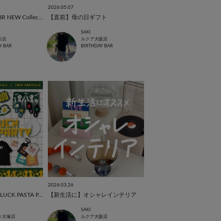
2026.05.07
【垢抜け部屋】SAHIR NEW Collection✨️
【直前】母の日ギフト
SAKI
街店
ルクア大阪店
Y BAR
BIRTHDAY BAR
2026.03.26
【コラボ商品】POTLUCK PASTA PARTY🍝
【新生活に】オシャレインテリア
SAKI
ィ大塚店
ルクア大阪店