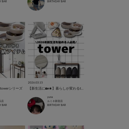
Y BAR
BIRTHDAY BAR
2026.03.15
owerシリーズ
【新生活に🏡★】暮らしが変わるtower特集
yuna
浜店
ルミネ新宿店
Y BAR
BIRTHDAY BAR