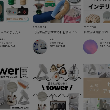
2026.02.13
2026.02.07
ム集めました🔆
【新生活におすすめ】お洒落インテリア🛋️
HaRa
yuka
paru
アトレ松戸店
天神地下街店
エチカ表
BIRTHDAY BAR
BIRTHDAY BAR
BIRTHDA