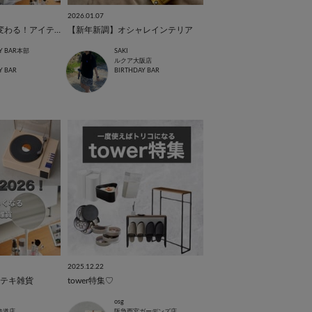
2026.01.07
【tower】暮らしが変わる！アイテム特集！
【新年新調】オシャレインテリア
AY BAR本部
SAKI
ルクア大阪店
Y BAR
BIRTHDAY BAR
2025.12.22
テキ雑貨
tower特集♡
osg
参道店
阪急西宮ガーデンズ店