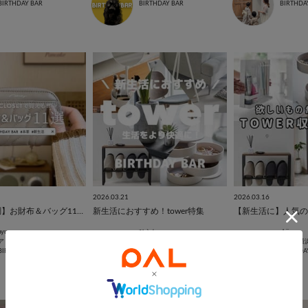
BIRTHDAY BAR
BIRTHDAY BAR
BIRTHDA
2026.03.21
2026.03.16
【新生活新調】お財布＆バッグ11選🧳
新生活におすすめ！tower特集
【新生活に】人気のt
ayu ⑅
ひらた
chii
アトレヴィ大塚店
天神地下街店
ルミネ横
BIRTHDAY BAR
BIRTHDAY BAR
BIRTHDA