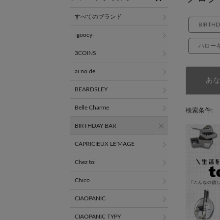
すべてのブランド
BIRTH
-goocy-
ハロー
3COINS
ai no de
あ
BEARDSLEY
Belle Charme
検索条件:
BIRTHDAY BAR
CAPRICIEUX LE'MAGE
Chez toi
Chico
CIAOPANIC
CIAOPANIC TYPY