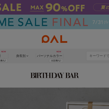
断
身長別
パーソナル
カラー