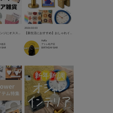
2026.02.03
新生活やお部屋アレンジにオススメのアイテム
【新生活におすすめ】おしゃれインテリア🌈
HaRa
参道店
アトレ松戸店
Y BAR
BIRTHDAY BAR