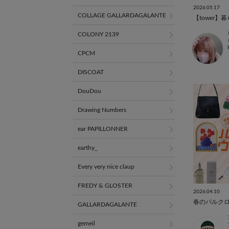
2026.05.17
COLLAGE GALLARDAGALANTE
COLONY 2139
CPCM
DISCOAT
DouDou
Drawing Numbers
ear PAPILLONNER
earthy_
Every very nice claup
FREDY & GLOSTER
2026.04.10
春のパルク
GALLARDAGALANTE
gemeil