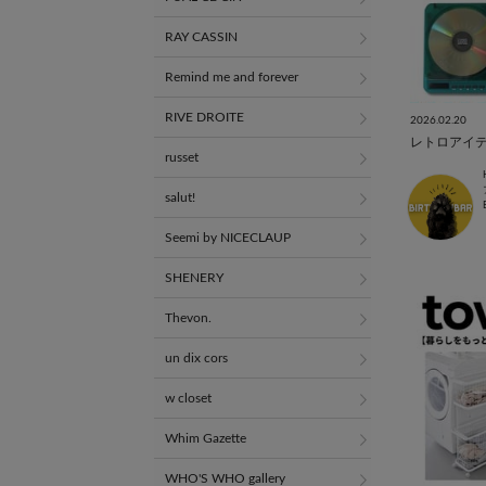
RAY CASSIN
Remind me and forever
RIVE DROITE
2026.02.20
レトロアイテ
russet
salut!
Seemi by NICECLAUP
SHENERY
Thevon.
un dix cors
w closet
Whim Gazette
WHO'S WHO gallery