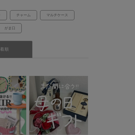
チ
チャーム
マルチケース
がま口
着順