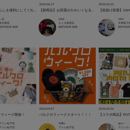
2026.06.27
2026.06.22
【tower】暮らしを便利にしてくれるアイテム
【新商品】お部屋がかわいくなるインテリア雑貨🛋
しほ
yuna
yuka
名古屋店
ルミネ新宿店
天神地下
BIRTHDAY BAR
BIRTHDAY BAR
BIRTHDA
2026.04.07
2026.03.26
ロウィーク開催！
パルクロウィークスタート！！！
アトレ松戸店
HaRa
ayu ⑅
アトレ松戸店
アトレ松戸店
アトレヴ