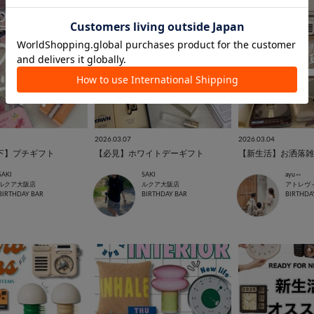
2026.03.07
2026.03.04
以下】プチギフト
【必見】ホワイトデーギフト
【新生活】お洒落雑貨
SAKI
SAKI
ayu ⑅
ルクア大阪店
ルクア大阪店
アトレヴ
BIRTHDAY BAR
BIRTHDAY BAR
BIRTHDA