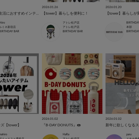
2026.01.26
2026.01.20
【tower】新生活におすすめインテリア
【tower】暮らしを便利に！
Hiiro
アトレ松戸店
BIRTHD
ルミネ新宿店
アトレ松戸店
本部
BIRTHDAY BAR
BIRTHDAY BAR
BIRTHDA
2026.01.02
2026.01.02
【tower】
『B-DAY DONUTS』🍩
新年に欲しくなるス
mahiro
HaRa
paru
アミュエスト博多店
アトレ松戸店
エチカ表