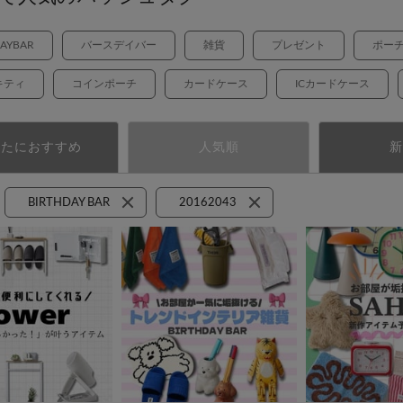
DAYBAR
バースデイバー
雑貨
プレゼント
ポー
キティ
コインポーチ
カードケース
ICカードケース
なたにおすすめ
人気順
新
BIRTHDAY BAR
20162043