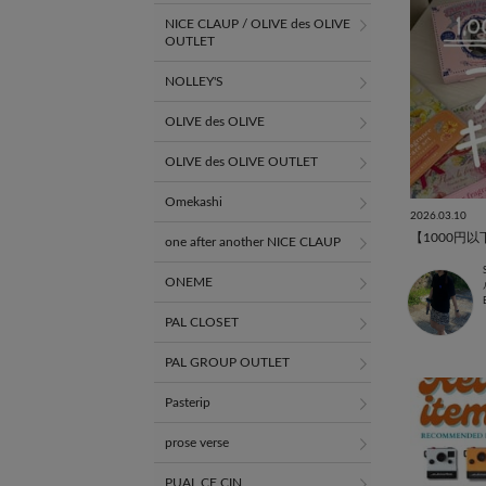
NICE CLAUP / OLIVE des OLIVE
OUTLET
NOLLEY'S
OLIVE des OLIVE
OLIVE des OLIVE OUTLET
Omekashi
2026.03.10
【1000円
one after another NICE CLAUP
ONEME
PAL CLOSET
PAL GROUP OUTLET
Pasterip
prose verse
PUAL CE CIN