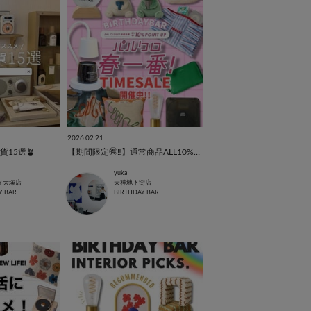
2026.02.21
15選🪴
【期間限定🉐‼︎】通常商品ALL10%OFF📣✨
yuka
ィ大塚店
天神地下街店
Y BAR
BIRTHDAY BAR