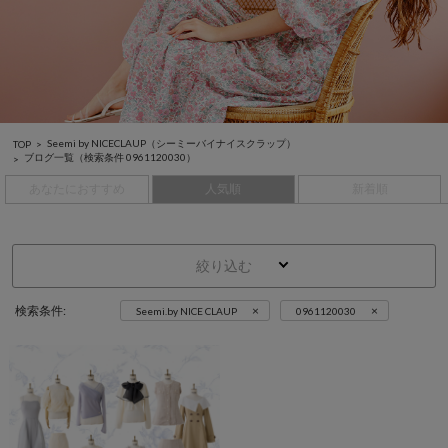
Seemi by NICECLAUP（シーミーバイナイスクラップ）
TOP
ブログ一覧
（検索条件 0961120030）
あなたにおすすめ
人気順
新着順
絞り込む
×
×
検索条件:
Seemi.by NICE CLAUP
0961120030