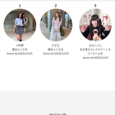
1
2
3
小林愛
すずな
まおにゃん
横浜ルミネ店
横浜ルミネ店
名古屋タカシマヤゲートタ
Seemi by NICECLAUP
Seemi by NICECLAUP
ワーモール店
Seemi by NICECLAUP