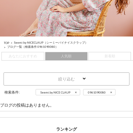
Seemi by NICECLAUP（シーミーバイナイスクラップ）
TOP
ブログ一覧
（検索条件 0961090080）
あなたにおすすめ
人気順
新着順
絞り込む
×
×
検索条件:
Seemi.by NICE CLAUP
0961090080
ブログの投稿はありません。
ランキング